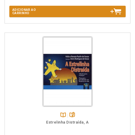
ADICIONAR AO
CARRINHO
Disponível
páginas
Estrelinha Distraída, A
na
B.V.