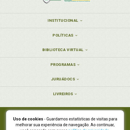
INSTITUCIONAL
POLÍTICAS
BIBLIOTECA VIRTUAL
PROGRAMAS
JURUÁDOCS
LIVREIROS
Uso de cookies
- Guardamos estatísticas de visitas para
Juruá Editora Ltda., CNPJ 77.535.508/0001-19
melhorar sua experiência de navegação. Ao continuar,
Juruá Informática Ltda., CNPJ 01.701.561/0001-80