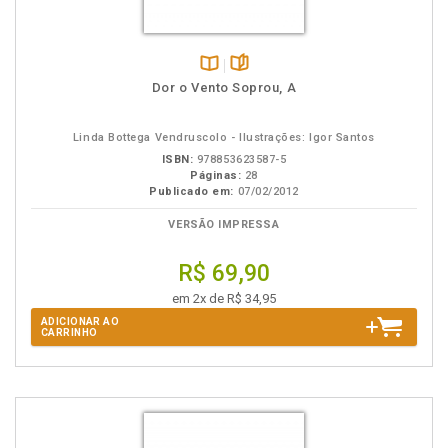
Disponível
páginas
Dor o Vento Soprou, A
na
B.V.
Linda Bottega Vendruscolo - Ilustrações: Igor Santos
ISBN:
978853623587-5
Páginas:
28
Publicado em:
07/02/2012
VERSÃO IMPRESSA
R$ 69,90
em 2x de R$ 34,95
ADICIONAR AO
CARRINHO