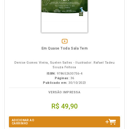
vídeo
Em Quase Toda Sala Tem
da
obra
Denise Gomes Vieira, Suelen Salles - Ilustrador: Rafael Tadeu
Souza Feitosa
ISBN:
978652630756-4
Páginas:
36
Publicado em:
30/10/2023
VERSÃO IMPRESSA
R$ 49,90
ADICIONAR AO
CARRINHO