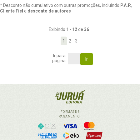
* Desconto não cumulativo com outras promoções, incluindo
P.A.P.
,
Cliente Fiel
e
desconto de autores
Exibindo
1
-
12
de
36
1
2
3
Ir para
Ir
página:
FORMAS DE
PAGAMENTO