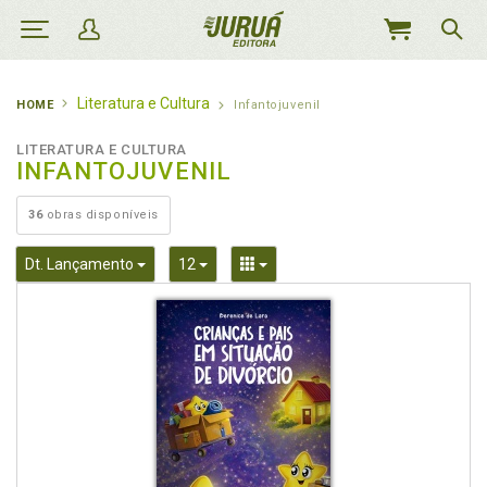
MEU
CARRINHO
Literatura e Cultura
HOME
Infantojuvenil
LITERATURA E CULTURA
INFANTOJUVENIL
36
obras disponíveis
Toggle Dropdown
Toggle Dropdown
Toggle Dropdown
Dt. Lançamento
12