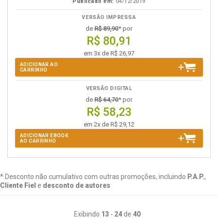
Publicado em:
04/12/2019
VERSÃO IMPRESSA
de
R$ 89,90
* por
R$ 80,91
em 3x de R$ 26,97
ADICIONAR AO
CARRINHO
VERSÃO DIGITAL
de
R$ 64,70
* por
R$ 58,23
em 2x de R$ 29,12
ADICIONAR EBOOK
AO CARRINHO
* Desconto não cumulativo com outras promoções, incluindo
P.A.P.
,
Cliente Fiel
e
desconto de autores
Exibindo
13
-
24
de
40