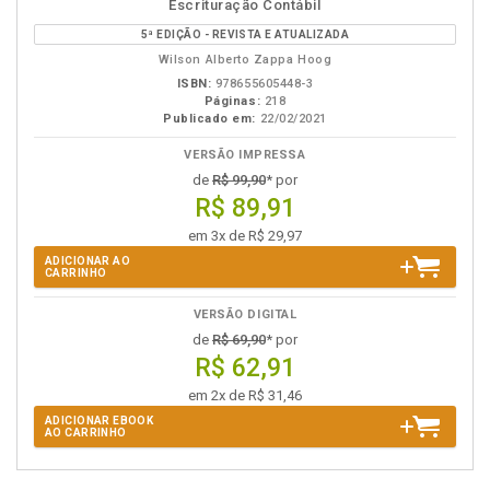
disponível
Disponível
páginas
Escrituração Contábil
em
na
5ª EDIÇÃO - REVISTA E ATUALIZADA
eBook
B.V.
Wilson Alberto Zappa Hoog
ISBN:
978655605448-3
Páginas:
218
Publicado em:
22/02/2021
VERSÃO IMPRESSA
de
R$ 99,90
* por
R$ 89,91
em 3x de R$ 29,97
ADICIONAR AO
CARRINHO
VERSÃO DIGITAL
de
R$ 69,90
* por
R$ 62,91
em 2x de R$ 31,46
ADICIONAR EBOOK
AO CARRINHO