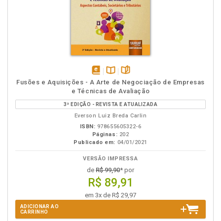
disponível
Disponível
páginas
Fusões e Aquisições - A Arte de Negociação de Empresas
em
na
e Técnicas de Avaliação
eBook
B.V.
3ª EDIÇÃO - REVISTA E ATUALIZADA
Everson Luiz Breda Carlin
ISBN:
978655605322-6
Páginas:
202
Publicado em:
04/01/2021
VERSÃO IMPRESSA
de
R$ 99,90
* por
R$ 89,91
em 3x de R$ 29,97
ADICIONAR AO
CARRINHO