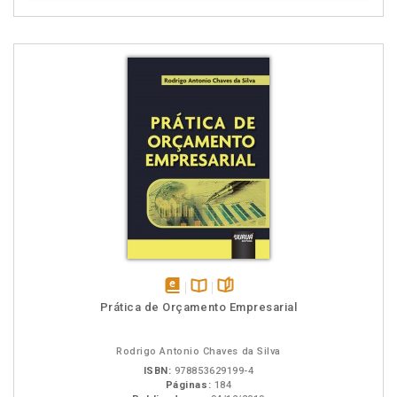
disponível
Disponível
páginas
Prática de Orçamento Empresarial
em
na
eBook
B.V.
Rodrigo Antonio Chaves da Silva
ISBN:
978853629199-4
Páginas:
184