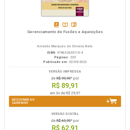
disponível
Disponível
páginas
Gerenciamento de Fusões e Aquisições
em
na
eBook
B.V.
Arnaldo Marques de Oliveira Neto
ISBN:
978652630110-4
Páginas:
220
Publicado em:
02/09/2022
VERSÃO IMPRESSA
de
R$ 99,90
* por
R$ 89,91
em 3x de R$ 29,97
ADICIONAR AO
CARRINHO
VERSÃO DIGITAL
de
R$ 69,90
* por
R$ 62,91