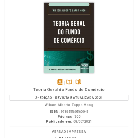
disponível
Disponível
páginas
Teoria Geral do Fundo de Comércio
em
na
2ª EDIÇÃO - REVISTA E ATUALIZADA 2021
eBook
B.V.
Wilson Alberto Zappa Hoog
ISBN:
978655605600-5
Páginas:
300
Publicado em:
08/07/2021
VERSÃO IMPRESSA