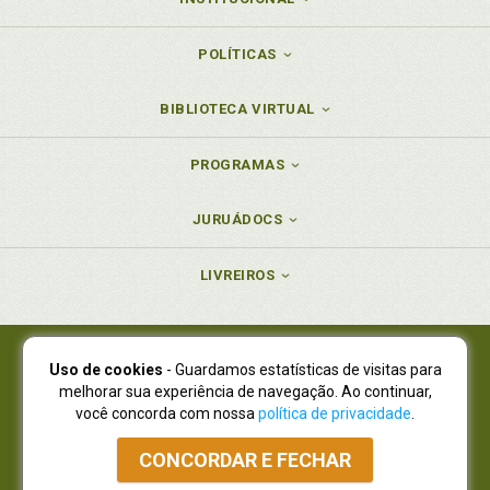
POLÍTICAS
BIBLIOTECA VIRTUAL
PROGRAMAS
JURUÁDOCS
LIVREIROS
Uso de cookies
- Guardamos estatísticas de visitas para
Juruá Editora Ltda., CNPJ 77.535.508/0001-19
melhorar sua experiência de navegação. Ao continuar,
Juruá Informática Ltda., CNPJ 01.701.561/0001-80
você concorda com nossa
política de privacidade
.
NOVO ENDEREÇO:
R. Flávio Dallegrave, 7665, São Lourenço |
Curitiba - Paraná - CEP 82210-310
CONCORDAR E FECHAR
Atendimento: (41) 4009-3900
|
Vendas Atacado: (41) 4009-3939
|
Atendimento via Whatsapp