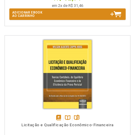
em 2x de R$ 31,46
ADICIONAR EBOOK
AO CARRINHO
disponível
Disponível
páginas
Licitação e Qualificação Econômico-Financeira
em
na