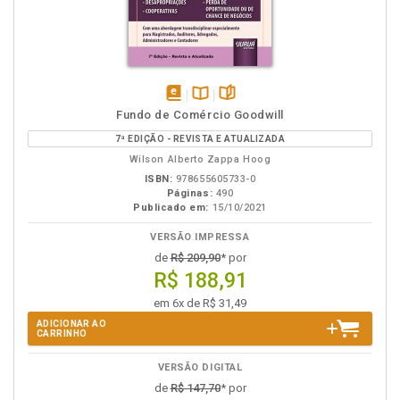
disponível
Disponível
páginas
Fundo de Comércio Goodwill
em
na
7ª EDIÇÃO - REVISTA E ATUALIZADA
eBook
B.V.
Wilson Alberto Zappa Hoog
ISBN:
978655605733-0
Páginas:
490
Publicado em:
15/10/2021
VERSÃO IMPRESSA
de
R$ 209,90
* por
R$ 188,91
em 6x de R$ 31,49
ADICIONAR AO
CARRINHO
VERSÃO DIGITAL
de
R$ 147,70
* por