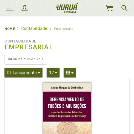
MEU
CARRINHO
Contabilidade
HOME
Empresarial
CONTABILIDADE
EMPRESARIAL
40
obras disponíveis
Toggle Dropdown
Toggle Dropdown
Toggle Dropdown
Dt. Lançamento
12