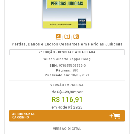
disponível
Disponível
páginas
Perdas, Danos e Lucros Cessantes em Perícias Judiciais
em
na
7ª EDIÇÃO - REVISTA E ATUALIZADA
eBook
B.V.
Wilson Alberto Zappa Hoog
ISBN:
978655605522-0
Páginas:
280
Publicado em:
20/05/2021
VERSÃO IMPRESSA
de
R$ 129,90
* por
R$ 116,91
em 4x de R$ 29,23
ADICIONAR AO
CARRINHO
VERSÃO DIGITAL