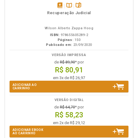
disponível
Disponível
páginas
Recuperação Judicial
em
na
eBook
B.V.
Wilson Alberto Zappa Hoog
ISBN:
978655605289-2
Páginas:
150
Publicado em:
23/09/2020
VERSÃO IMPRESSA
de
R$ 89,90
* por
R$ 80,91
em 3x de R$ 26,97
ADICIONAR AO
CARRINHO
VERSÃO DIGITAL
de
R$ 64,70
* por
R$ 58,23
em 2x de R$ 29,12
ADICIONAR EBOOK
AO CARRINHO