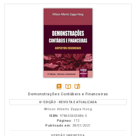
disponível
Disponível
páginas
Demonstrações Contábeis e Financeiras
em
na
6ª EDIÇÃO - REVISTA E ATUALIZADA
eBook
B.V.
Wilson Alberto Zappa Hoog
ISBN:
978655605486-5
Páginas:
172
Publicado em:
28/01/2021
VERSÃO IMPRESSA