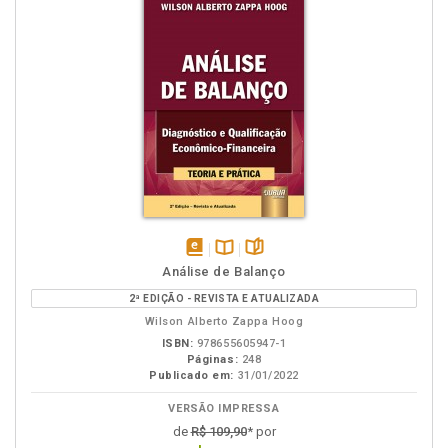
disponível
Disponível
páginas
Análise de Balanço
em
na
2ª EDIÇÃO - REVISTA E ATUALIZADA
eBook
B.V.
Wilson Alberto Zappa Hoog
ISBN:
978655605947-1
Páginas:
248
Publicado em:
31/01/2022
VERSÃO IMPRESSA
de
R$ 109,90
* por