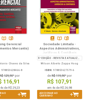
Disponível
páginas
disponível
Disponível
páginas
sing Gerencial
Sociedade Limitada -
na
em
na
mentos Mercantis)
Aspectos Administrativos,
B.V.
eBook
B.V.
Jurídicos & Contábeis
5ª EDIÇÃO - REVISTA E ATUALIZADA
tonio Chaves da Silva
Wilson Alberto Zappa Hoog
:
978853628466-8
ISBN:
978853627579-6
R$ 129,90
* por
de
R$ 119,90
* por
$ 116,91
R$ 107,91
4x de R$ 29,23
em 4x de R$ 26,98
R AO
ADICIONAR AO
O
CARRINHO