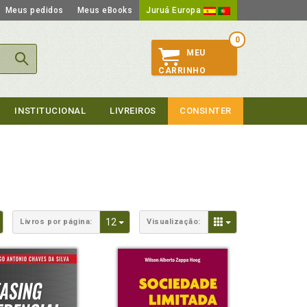
Meus pedidos
Meus eBooks
Juruá Europa
0
MEU
CARRINHO
INSTITUCIONAL
LIVREIROS
CONSINTER
Toggle Dropdown
Toggle Dropdown
Toggle Dropdown
12
Livros por página:
Visualização: