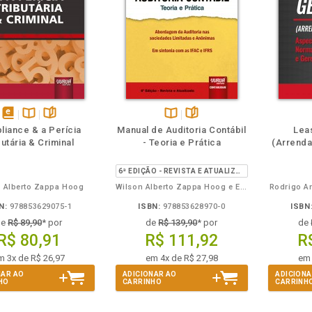
eie
Também
Também
Folheie
disponível
Disponível
páginas
Disponível
páginas
iance & a Perícia
Manual de Auditoria Contábil
Lea
em
na
na
butária & Criminal
- Teoria e Prática
(Arrenda
eBook
B.V.
B.V.
6ª EDIÇÃO - REVISTA E ATUALIZADA
 Alberto Zappa Hoog
Wilson Alberto Zappa Hoog e Everson Luiz Breda Carlin
Rodrigo An
N:
978853629075-1
ISBN:
978853628970-0
ISBN
de
R$ 89,90
* por
de
R$ 139,90
* por
de
R$ 80,91
R$ 111,92
R
m 3x de R$ 26,97
em 4x de R$ 27,98
em 
NAR AO
ADICIONAR AO
ADICIONA
HO
CARRINHO
CARRINH