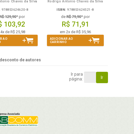
tonio Chaves da Silva
Rodrigo Antonio Chaves da Silva
:
978853624620-8
ISBN:
978853624521-8
R$ 129,90
* por
de
R$ 79,90
* por
$ 103,92
R$ 71,91
4x de R$ 25,98
em 2x de R$ 35,96
R AO
ADICIONAR AO
O
CARRINHO
desconto de autores
Ir para
Ir
página: