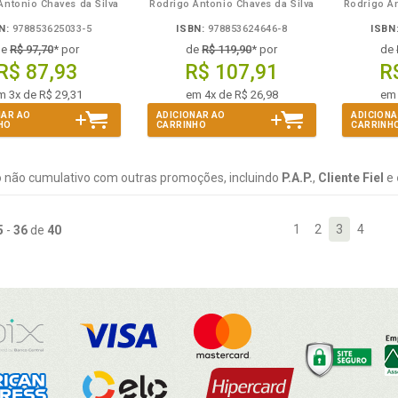
Antonio Chaves da Silva
Rodrigo Antonio Chaves da Silva
Rodrigo An
N:
978853625033-5
ISBN:
978853624646-8
ISBN
de
R$ 97,70
* por
de
R$ 119,90
* por
de
R$ 87,93
R$ 107,91
R
m 3x de R$ 29,31
em 4x de R$ 26,98
em 
NAR AO
ADICIONAR AO
ADICIONA
HO
CARRINHO
CARRINH
 não cumulativo com outras promoções, incluindo
P.A.P.
,
Cliente Fiel
e
1
2
3
4
5
-
36
de
40