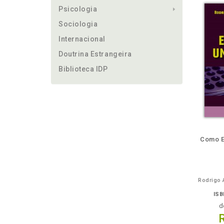
Psicologia
Sociologia
Internacional
Doutrina Estrangeira
Biblioteca IDP
ém
Folheie
Também
Também
Folheie
Também
Folh
Como E
Rodrigo 
ISB
d