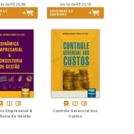
4x de R$ 26,98
em 5x de R$ 25,18
R AO
ADICIONAR AO
O
CARRINHO
isponível
Disponível
páginas
disponível
Disponível
páginas
ca Empresarial &
Controle Gerencial dos
em
na
em
na
ltoria de Gestão
Custos
Book
B.V.
eBook
B.V.