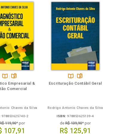
Disponível
páginas
Disponível
páginas
tico Empresarial &
Escrituração Contábil Geral
na
na
tão Comercial
B.V.
B.V.
tonio Chaves da Silva
Rodrigo Antonio Chaves da Silva
:
978853625740-2
ISBN:
978853625139-4
R$ 119,90
* por
de
R$ 139,90
* por
$ 107,91
R$ 125,91