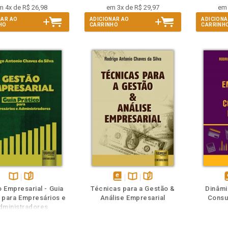
m 4x de R$ 26,98
em 3x de R$ 29,97
em 
NAR AO
ADICIONAR AO
ADICIONA
HO
CARRINHO
CARRINH
m
olheie
Também
Também
Folheie
Disponível
páginas
disponível
Disponível
páginas
d
 Empresarial - Guia
Técnicas para a Gestão &
Dinâmi
na
em
na
 para Empresários e
Análise Empresarial
Consu
B.V.
eBook
B.V.
e
dministradores