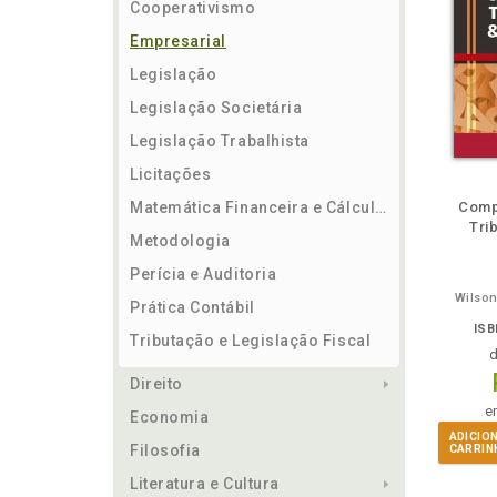
Cooperativismo
Empresarial
Legislação
Legislação Societária
Legislação Trabalhista
Licitações
ém
Folheie
Também
Folheie
Também
Folh
Matemática Financeira e Cálculos
Compl
Tri
Metodologia
Perícia e Auditoria
Wilson
Prática Contábil
ISB
Tributação e Legislação Fiscal
Direito
e
Economia
ADICIO
Filosofia
CARRIN
Literatura e Cultura