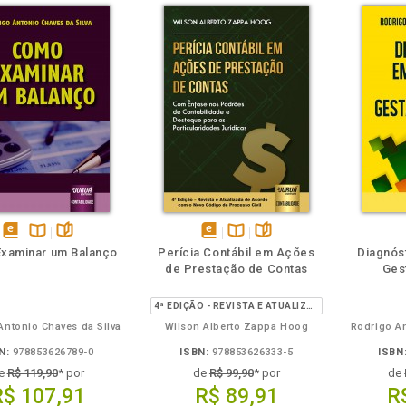
eie
Também
Folheie
disponível
Disponível
páginas
disponível
Disponível
páginas
xaminar um Balanço
Perícia Contábil em Ações
Diagnós
em
na
em
na
de Prestação de Contas
Ges
eBook
B.V.
eBook
B.V.
4ª EDIÇÃO - REVISTA E ATUALIZADA DE ACORDO COM O NOVO CPC
Antonio Chaves da Silva
Wilson Alberto Zappa Hoog
Rodrigo An
N:
978853626789-0
ISBN:
978853626333-5
ISBN
e
R$ 119,90
* por
de
R$ 99,90
* por
de
R$ 107,91
R$ 89,91
R