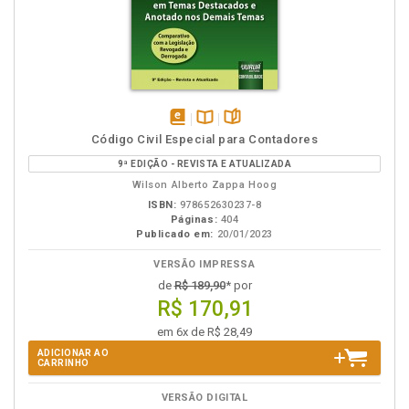
disponível
Disponível
páginas
Código Civil Especial para Contadores
em
na
9ª EDIÇÃO - REVISTA E ATUALIZADA
eBook
B.V.
Wilson Alberto Zappa Hoog
ISBN:
978652630237-8
Páginas:
404
Publicado em:
20/01/2023
VERSÃO IMPRESSA
de
R$ 189,90
* por
R$ 170,91
em 6x de R$ 28,49
ADICIONAR AO
CARRINHO
VERSÃO DIGITAL