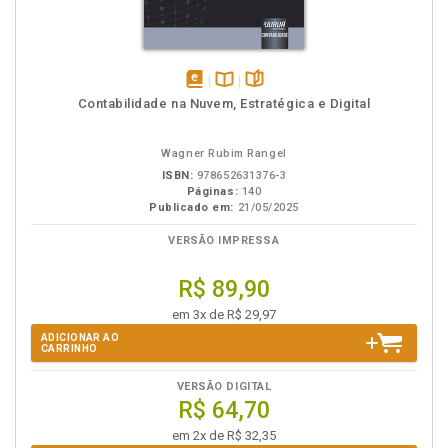
disponível
Disponível
páginas
Contabilidade na Nuvem, Estratégica e Digital
em
na
eBook
B.V.
Wagner Rubim Rangel
ISBN:
978652631376-3
Páginas:
140
Publicado em:
21/05/2025
VERSÃO IMPRESSA
R$ 89,90
em 3x de R$ 29,97
ADICIONAR AO
CARRINHO
VERSÃO DIGITAL
R$ 64,70
em 2x de R$ 32,35