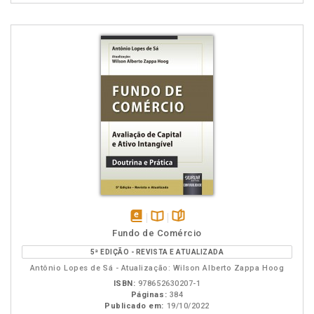
disponível
Disponível
páginas
Fundo de Comércio
em
na
5ª EDIÇÃO - REVISTA E ATUALIZADA
eBook
B.V.
Antônio Lopes de Sá - Atualização: Wilson Alberto Zappa Hoog
ISBN:
978652630207-1
Páginas:
384
Publicado em:
19/10/2022