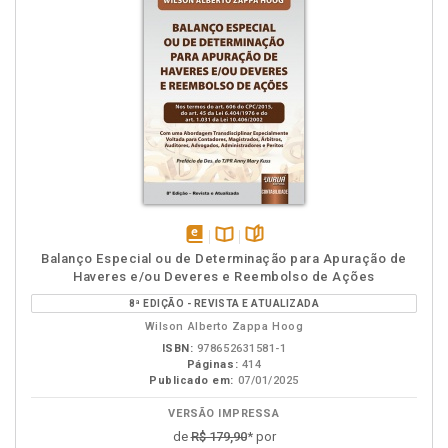
disponível
Disponível
páginas
Balanço Especial ou de Determinação para Apuração de
em
na
Haveres e/ou Deveres e Reembolso de Ações
eBook
B.V.
8ª EDIÇÃO - REVISTA E ATUALIZADA
Wilson Alberto Zappa Hoog
ISBN:
978652631581-1
Páginas:
414
Publicado em:
07/01/2025
VERSÃO IMPRESSA
de
R$ 179,90
* por