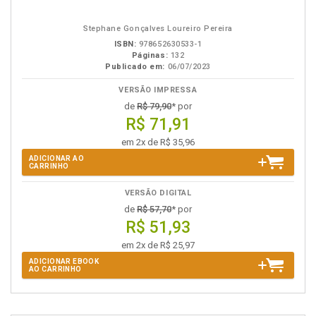
em
na
eBook
B.V.
Stephane Gonçalves Loureiro Pereira
ISBN:
978652630533-1
Páginas:
132
Publicado em:
06/07/2023
VERSÃO IMPRESSA
de
R$ 79,90
* por
R$ 71,91
em 2x de R$ 35,96
ADICIONAR AO
CARRINHO
VERSÃO DIGITAL
de
R$ 57,70
* por
R$ 51,93
em 2x de R$ 25,97
ADICIONAR EBOOK
AO CARRINHO