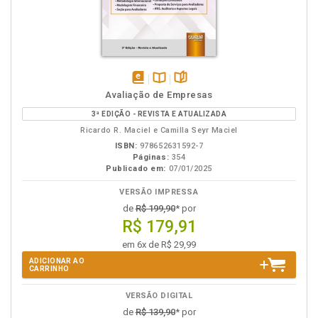
disponível
Disponível
páginas
Avaliação de Empresas
em
na
3ª EDIÇÃO - REVISTA E ATUALIZADA
eBook
B.V.
Ricardo R. Maciel e Camilla Seyr Maciel
ISBN:
978652631592-7
Páginas:
354
Publicado em:
07/01/2025
VERSÃO IMPRESSA
de
R$ 199,90
* por
R$ 179,91
em 6x de R$ 29,99
ADICIONAR AO
CARRINHO
VERSÃO DIGITAL
de
R$ 139,90
* por