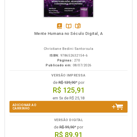
disponível
Disponível
páginas
Mente Humana no Século Digital, A
em
na
eBook
B.V.
Christiane Bedini Santorsula
ISBN:
978652632154-6
Páginas:
270
Publicado em:
08/07/2026
VERSÃO IMPRESSA
de
R$ 139,90
* por
R$ 125,91
em 5x de R$ 25,18
ADICIONAR AO
CARRINHO
VERSÃO DIGITAL
de
R$ 99,90
* por
R$ 89,91