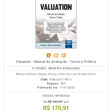
disponível
Disponível
páginas
Valuation - Manual de Avaliação - Teoria e Prática
em
na
3ª EDIÇÃO - REVISTA E ATUALIZADA
eBook
B.V.
Wilson Alberto Zappa Hoog e Everson Luiz Breda Carlin
ISBN:
978652631785-3
Páginas:
400
Publicado em:
17/07/2025
VERSÃO IMPRESSA
de
R$ 189,90
* por
R$ 170,91