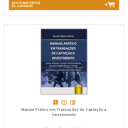
ADICIONAR EBOOK
AO CARRINHO
disponível
Disponível
páginas
Manual Prático em Transações de Captação e
em
na
Investimento
eBook
B.V.