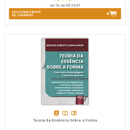
em 3x de R$ 29,97
ADICIONAR EBOOK
AO CARRINHO
disponível
Disponível
páginas
Teoria da Essência Sobre a Forma
em
na