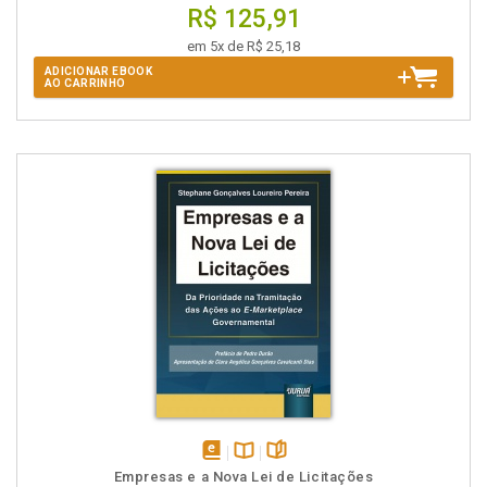
R$ 125,91
em 5x de R$ 25,18
ADICIONAR EBOOK
AO CARRINHO
disponível
Disponível
páginas
Empresas e a Nova Lei de Licitações