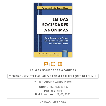
disponível
Disponível
páginas
Lei das Sociedades Anônimas
em
na
7ª EDIÇÃO - REVISTA E ATUALIZADA COM AS ALTERAÇÕES DA LEI 14.195/2021
eBook
B.V.
Wilson Alberto Zappa Hoog
ISBN:
978652630308-5
Páginas:
546
Publicado em:
22/03/2023
VERSÃO IMPRESSA