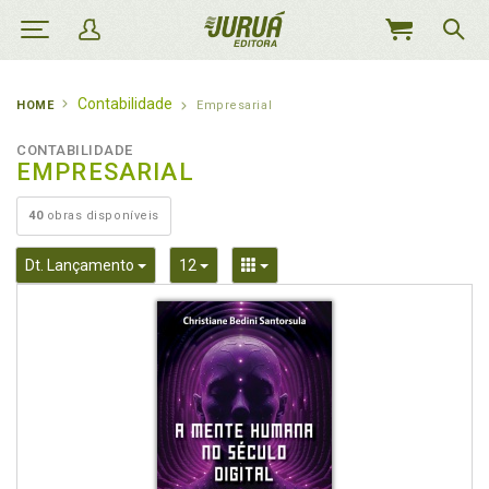
MEU
CARRINHO
Contabilidade
HOME
Empresarial
CONTABILIDADE
EMPRESARIAL
40
obras disponíveis
Toggle Dropdown
Toggle Dropdown
Toggle Dropdown
Dt. Lançamento
12