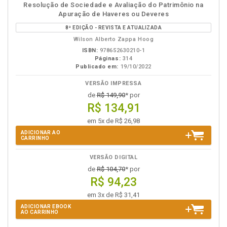
disponível
Disponível
páginas
Resolução de Sociedade e Avaliação do Patrimônio na
em
na
Apuração de Haveres ou Deveres
eBook
B.V.
8ª EDIÇÃO - REVISTA E ATUALIZADA
Wilson Alberto Zappa Hoog
ISBN:
978652630210-1
Páginas:
314
Publicado em:
19/10/2022
VERSÃO IMPRESSA
de
R$ 149,90
* por
R$ 134,91
em 5x de R$ 26,98
ADICIONAR AO
CARRINHO
VERSÃO DIGITAL
de
R$ 104,70
* por
R$ 94,23
em 3x de R$ 31,41
ADICIONAR EBOOK
AO CARRINHO