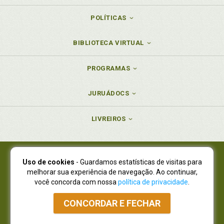
POLÍTICAS
BIBLIOTECA VIRTUAL
PROGRAMAS
JURUÁDOCS
LIVREIROS
Uso de cookies
- Guardamos estatísticas de visitas para
Juruá Editora Ltda., CNPJ 77.535.508/0001-19
melhorar sua experiência de navegação. Ao continuar,
Juruá Informática Ltda., CNPJ 01.701.561/0001-80
você concorda com nossa
política de privacidade
.
NOVO ENDEREÇO:
R. Flávio Dallegrave, 7665, São Lourenço |
Curitiba - Paraná - CEP 82210-310
CONCORDAR E FECHAR
Atendimento: (41) 4009-3900
|
Vendas Atacado: (41) 4009-3939
|
Atendimento via Whatsapp