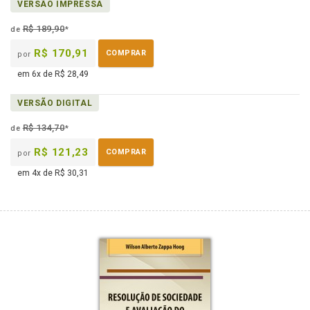
VERSÃO IMPRESSA
em
na
eBook
B.V.
R$ 189,90
de
*
R$ 170,91
COMPRAR
por
em 6x de R$ 28,49
VERSÃO DIGITAL
R$ 134,70
de
*
R$ 121,23
COMPRAR
por
em 4x de R$ 30,31