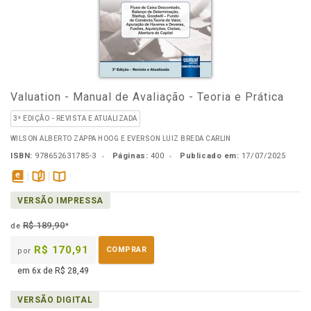
Valuation - Manual de Avaliação - Teoria e Prática
3ª EDIÇÃO - REVISTA E ATUALIZADA
WILSON ALBERTO ZAPPA HOOG E EVERSON LUIZ BREDA CARLIN
ISBN:
978652631785-3
Páginas:
400
Publicado em:
17/07/2025
disponível
páginas
Disponível
VERSÃO IMPRESSA
em
na
eBook
B.V.
R$ 189,90
de
*
R$ 170,91
COMPRAR
por
em 6x de R$ 28,49
VERSÃO DIGITAL