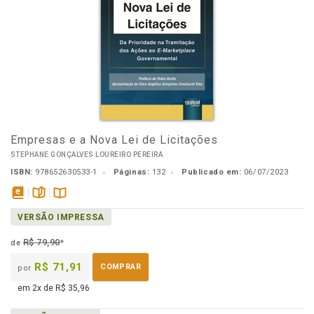
Empresas e a Nova Lei de Licitações
STEPHANE GONÇALVES LOUREIRO PEREIRA
ISBN:
978652630533-1
Páginas:
132
Publicado em:
06/07/2023
disponível
páginas
Disponível
VERSÃO IMPRESSA
em
na
eBook
B.V.
R$ 79,90
de
*
R$ 71,91
COMPRAR
por
em 2x de R$ 35,96