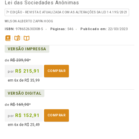
Lei das Sociedades Anônimas
7ª EDIÇÃO - REVISTA E ATUALIZADA COM AS ALTERAÇÕES DA LEI 14.195/2021
WILSON ALBERTO ZAPPA HOOG
ISBN:
978652630308-5
Páginas:
546
Publicado em:
22/03/2023
disponível
páginas
Disponível
VERSÃO IMPRESSA
em
na
eBook
B.V.
R$ 239,90
de
*
R$ 215,91
COMPRAR
por
em 6x de R$ 35,99
VERSÃO DIGITAL
R$ 169,90
de
*
R$ 152,91
COMPRAR
por
em 6x de R$ 25,49