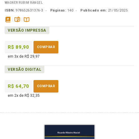
WAGNER RUBIM RANGEL
ISBN:
978652631376-3
Páginas:
140
Publicado em:
21/05/2025
disponível
páginas
Disponível
VERSÃO IMPRESSA
em
na
eBook
B.V.
R$ 89,90
COMPRAR
em 3x de R$ 29,97
VERSÃO DIGITAL
R$ 64,70
COMPRAR
em 2x de R$ 32,35