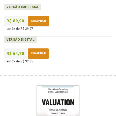
disponível
páginas
Disponível
VERSÃO IMPRESSA
em
na
eBook
B.V.
R$ 89,90
COMPRAR
em 3x de R$ 29,97
VERSÃO DIGITAL
R$ 64,70
COMPRAR
em 2x de R$ 32,35