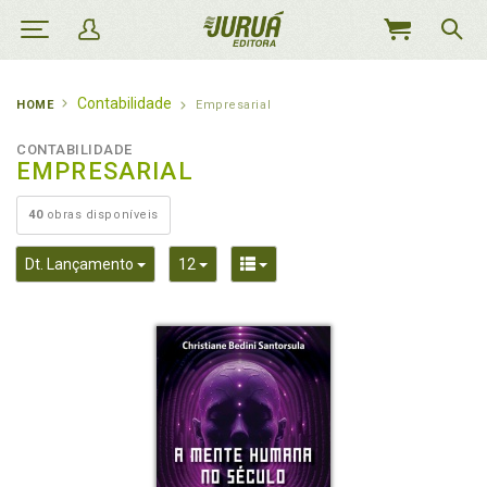
MEU
CARRINHO
Contabilidade
HOME
Empresarial
CONTABILIDADE
EMPRESARIAL
40
obras disponíveis
Toggle Dropdown
Toggle Dropdown
Toggle Dropdown
Dt. Lançamento
12