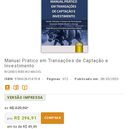
Manual Prático em Transações de Captação e
Investimento
RICARDO RIBEIRO MACIEL
ISBN:
978652631470-8
Páginas:
672
Publicado em:
28/03/2025
disponível
páginas
Disponível
VERSÃO IMPRESSA
em
na
eBook
B.V.
R$ 329,90
de
*
R$ 296,91
COMPRAR
por
em 6x de R$ 49,49