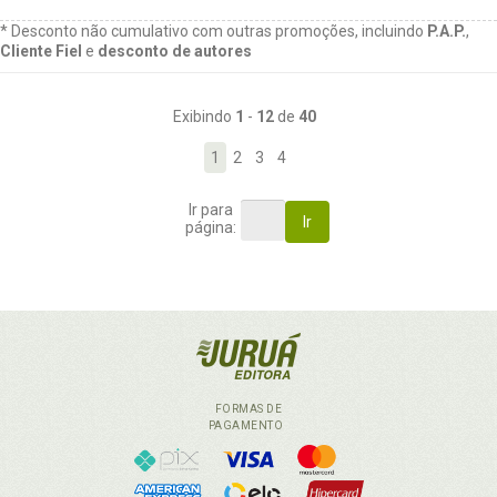
* Desconto não cumulativo com outras promoções, incluindo
P.A.P.
,
Cliente Fiel
e
desconto de autores
Exibindo
1
-
12
de
40
1
2
3
4
Ir para
Ir
página:
FORMAS DE
PAGAMENTO