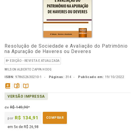
Resolução de Sociedade e Avaliação do Patrimônio
na Apuração de Haveres ou Deveres
8ª EDIÇÃO - REVISTA E ATUALIZADA
WILSON ALBERTO ZAPPA HOOG
ISBN:
978652630210-1
Páginas:
314
Publicado em:
19/10/2022
disponível
páginas
Disponível
VERSÃO IMPRESSA
em
na
eBook
B.V.
R$ 149,90
de
*
R$ 134,91
COMPRAR
por
em 5x de R$ 26,98