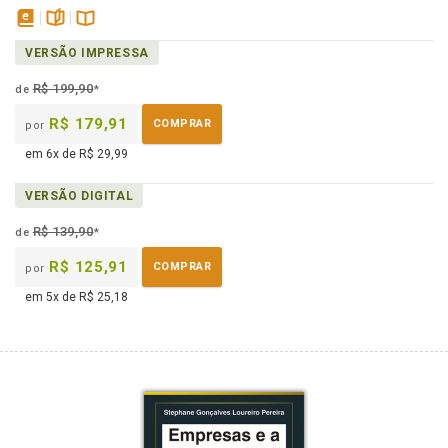
disponível
páginas
Disponível
VERSÃO IMPRESSA
em
na
eBook
B.V.
R$ 199,90
de
*
R$ 179,91
COMPRAR
por
em 6x de R$ 29,99
VERSÃO DIGITAL
R$ 139,90
de
*
R$ 125,91
COMPRAR
por
em 5x de R$ 25,18