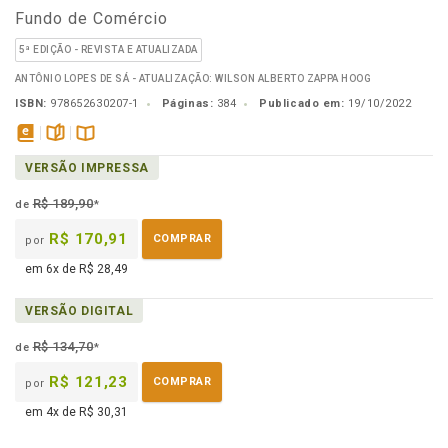
Fundo de Comércio
5ª EDIÇÃO - REVISTA E ATUALIZADA
ANTÔNIO LOPES DE SÁ - ATUALIZAÇÃO: WILSON ALBERTO ZAPPA HOOG
ISBN:
978652630207-1
Páginas:
384
Publicado em:
19/10/2022
disponível
páginas
Disponível
VERSÃO IMPRESSA
em
na
eBook
B.V.
R$ 189,90
de
*
R$ 170,91
COMPRAR
por
em 6x de R$ 28,49
VERSÃO DIGITAL
R$ 134,70
de
*
R$ 121,23
COMPRAR
por
em 4x de R$ 30,31