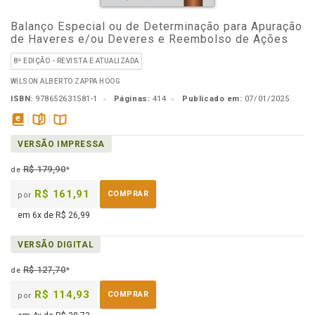
Balanço Especial ou de Determinação para Apuração
de Haveres e/ou Deveres e Reembolso de Ações
8ª EDIÇÃO - REVISTA E ATUALIZADA
WILSON ALBERTO ZAPPA HOOG
ISBN:
978652631581-1
Páginas:
414
Publicado em:
07/01/2025
disponível
páginas
Disponível
VERSÃO IMPRESSA
em
na
eBook
B.V.
R$ 179,90
de
*
R$ 161,91
COMPRAR
por
em 6x de R$ 26,99
VERSÃO DIGITAL
R$ 127,70
de
*
R$ 114,93
COMPRAR
por