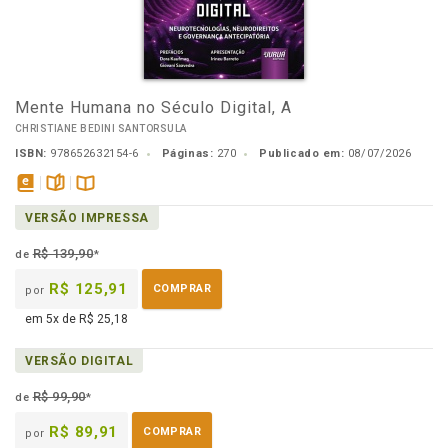
Mente Humana no Século Digital, A
CHRISTIANE BEDINI SANTORSULA
ISBN:
978652632154-6
Páginas:
270
Publicado em:
08/07/2026
disponível
páginas
Disponível
VERSÃO IMPRESSA
em
na
eBook
B.V.
R$ 139,90
de
*
R$ 125,91
COMPRAR
por
em 5x de R$ 25,18
VERSÃO DIGITAL
R$ 99,90
de
*
R$ 89,91
COMPRAR
por