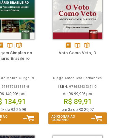
isponível
Disponível
páginas
disponível
Disponível
páginas
agem Simples no
Voto Como Veto, O
em
na
em
na
iário Brasileiro
Book
B.V.
eBook
B.V.
Jorge Luiz de Moura Gurgel do Amaral
Diego Antequera Fernandes
:
978652631863-8
ISBN:
978652632341-0
R$ 149,90
* por
de
R$ 99,90
* por
$ 134,91
R$ 89,91
5x de R$ 26,98
em 3x de R$ 29,97
R AO
ADICIONAR AO
O
CARRINHO