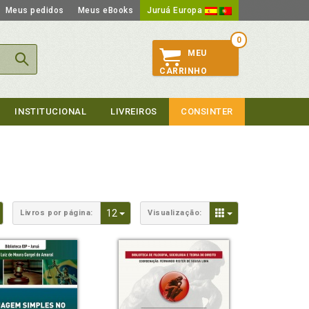
Meus pedidos
Meus eBooks
Juruá Europa
0
MEU
CARRINHO
INSTITUCIONAL
LIVREIROS
CONSINTER
Toggle Dropdown
Toggle Dropdown
Toggle Dropdown
12
Livros por página:
Visualização: