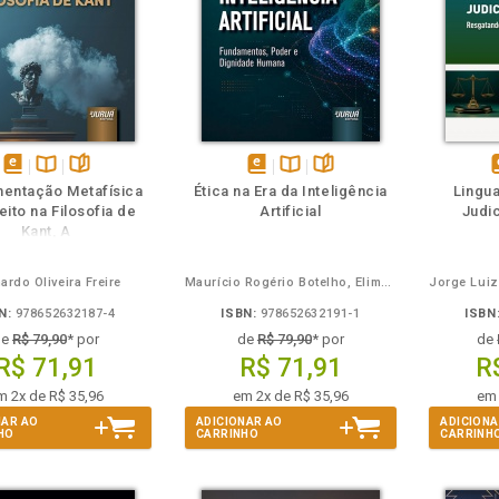
m
olheie
Também
Também
Folheie
disponível
Disponível
páginas
disponível
Disponível
páginas
d
entação Metafísica
Ética na Era da Inteligência
Lingu
em
na
em
na
eito na Filosofia de
Artificial
Judic
eBook
B.V.
eBook
B.V.
e
Kant, A
ardo Oliveira Freire
Maurício Rogério Botelho, Elimei Paleari do Amaral Camargo, Emanuele Giachini Botelho
N:
978652632187-4
ISBN:
978652632191-1
ISBN
de
R$ 79,90
* por
de
R$ 79,90
* por
de
R$ 71,91
R$ 71,91
R
m 2x de R$ 35,96
em 2x de R$ 35,96
em 
NAR AO
ADICIONAR AO
ADICIONA
HO
CARRINHO
CARRINH