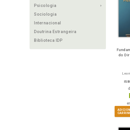
Psicologia
Sociologia
Internacional
Doutrina Estrangeira
Biblioteca IDP
ém
Folheie
Também
Também
Folheie
Também
També
F
Fundam
do Dir
Leon
ISB
e
ADICIO
CARRIN