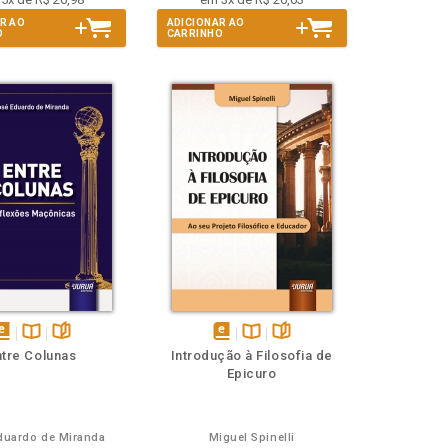
R AO
ADICIONAR AO
O
CARRINHO
isponível
Disponível
páginas
disponível
Disponível
páginas
ntre Colunas
Introdução à Filosofia de
em
na
em
na
Epicuro
Book
B.V.
eBook
B.V.
duardo de Miranda
Miguel Spinelli