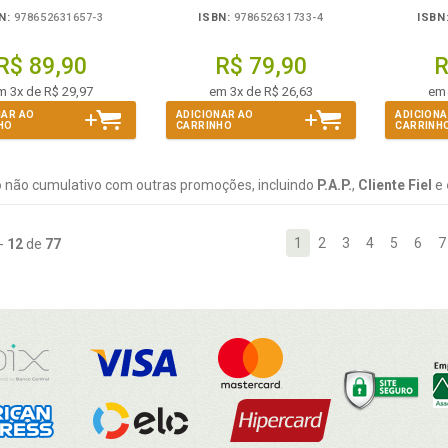
N:
978652631657-3
ISBN:
978652631733-4
ISBN
R$ 89,90
R$ 79,90
R
m 3x de R$ 29,97
em 3x de R$ 26,63
em 
NAR AO
ADICIONAR AO
ADICIONA
HO
CARRINHO
CARRINH
 não cumulativo com outras promoções, incluindo
P.A.P.
,
Cliente Fiel
e
1
2
3
4
5
6
7
-
12
de
77