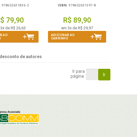
:
978652631836-2
ISBN:
978652631397-8
$ 79,90
R$ 89,90
3x de R$ 26,63
em 3x de R$ 29,97
R AO
ADICIONAR AO
O
CARRINHO
desconto de autores
Ir para
Ir
página: