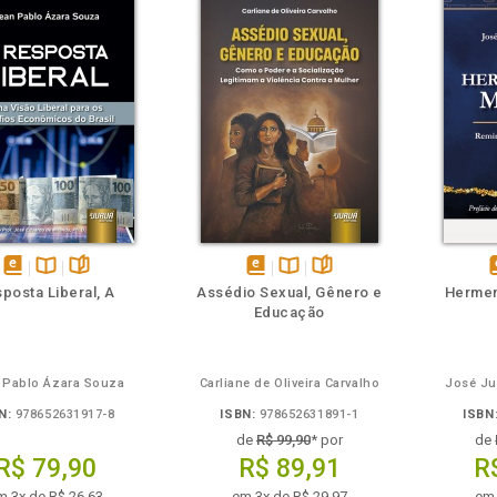
m
olheie
Também
Também
Folheie
disponível
Disponível
páginas
disponível
Disponível
páginas
d
posta Liberal, A
Assédio Sexual, Gênero e
Hermen
em
na
em
na
Educação
eBook
B.V.
eBook
B.V.
e
 Pablo Ázara Souza
Carliane de Oliveira Carvalho
José Ju
N:
978652631917-8
ISBN:
978652631891-1
ISBN
de
R$ 99,90
* por
de
R$ 79,90
R$ 89,91
R
m 3x de R$ 26,63
em 3x de R$ 29,97
em 