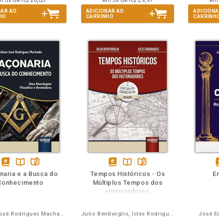
NAR AO
ADICIONAR AO
ADICIONA
HO
CARRINHO
CARRINH
m
olheie
Também
Também
Folheie
disponível
Disponível
páginas
disponível
Disponível
páginas
d
aria e a Busca do
Tempos Históricos - Os
E
em
na
em
na
Conhecimento
Múltiplos Tempos dos
eBook
B.V.
eBook
B.V.
e
Historiadores
Nélson José Rodrigues Machado
Julio Bentivoglio, Icles Rodrigues
José E