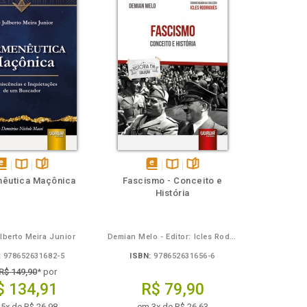
isponível
Disponível
páginas
disponível
Disponível
páginas
êutica Maçônica
Fascismo - Conceito e
em
na
em
na
História
Book
B.V.
eBook
B.V.
lberto Meira Junior
Demian Melo - Editor: Icles Rodrigues
:
978652631682-5
ISBN:
978652631656-6
R$ 149,90
* por
$ 134,91
R$ 79,90
5x de R$ 26,98
em 3x de R$ 26,63