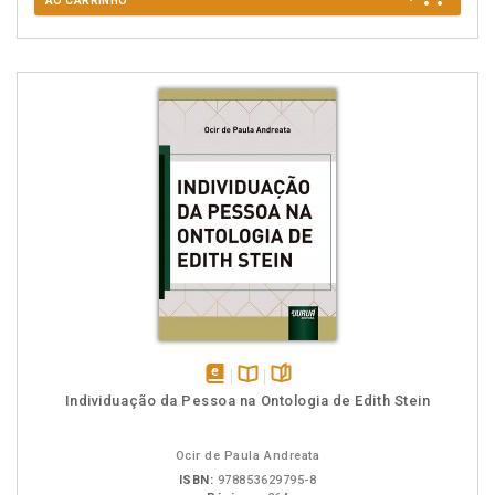
AO CARRINHO
disponível
Disponível
páginas
Individuação da Pessoa na Ontologia de Edith Stein
em
na
eBook
B.V.
Ocir de Paula Andreata
ISBN:
978853629795-8