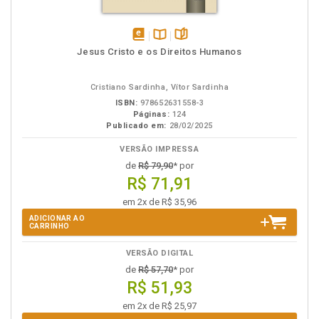
disponível
Disponível
páginas
Jesus Cristo e os Direitos Humanos
em
na
eBook
B.V.
Cristiano Sardinha, Vítor Sardinha
ISBN:
978652631558-3
Páginas:
124
Publicado em:
28/02/2025
VERSÃO IMPRESSA
de
R$ 79,90
* por
R$ 71,91
em 2x de R$ 35,96
ADICIONAR AO
CARRINHO
VERSÃO DIGITAL
de
R$ 57,70
* por
R$ 51,93
em 2x de R$ 25,97