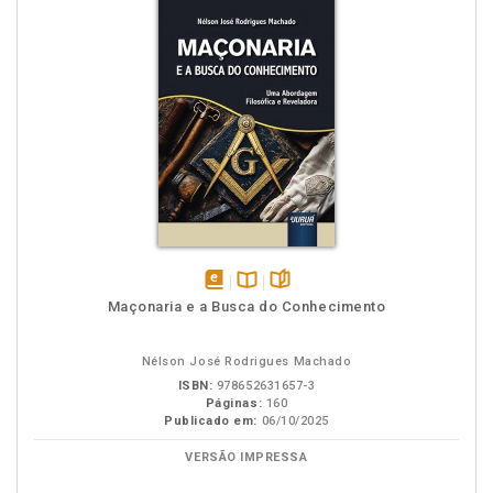
disponível
Disponível
páginas
Maçonaria e a Busca do Conhecimento
em
na
eBook
B.V.
Nélson José Rodrigues Machado
ISBN:
978652631657-3
Páginas:
160
Publicado em:
06/10/2025
VERSÃO IMPRESSA