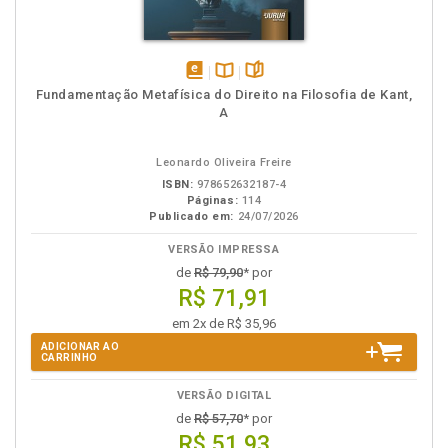
disponível
Disponível
páginas
Fundamentação Metafísica do Direito na Filosofia de Kant,
em
na
A
eBook
B.V.
Leonardo Oliveira Freire
ISBN:
978652632187-4
Páginas:
114
Publicado em:
24/07/2026
VERSÃO IMPRESSA
de
R$ 79,90
* por
R$ 71,91
em 2x de R$ 35,96
ADICIONAR AO
CARRINHO
VERSÃO DIGITAL
de
R$ 57,70
* por
R$ 51,93