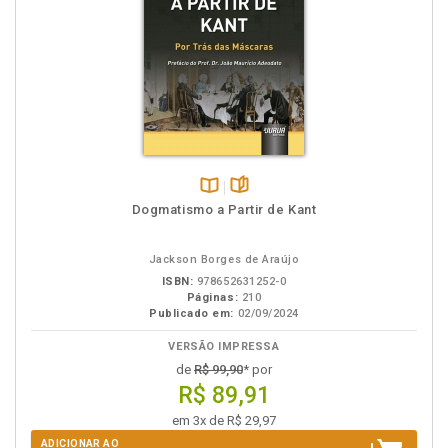
Disponível
páginas
Dogmatismo a Partir de Kant
na
B.V.
Jackson Borges de Araújo
ISBN:
978652631252-0
Páginas:
210
Publicado em:
02/09/2024
VERSÃO IMPRESSA
de
R$ 99,90
* por
R$ 89,91
em 3x de R$ 29,97
ADICIONAR AO