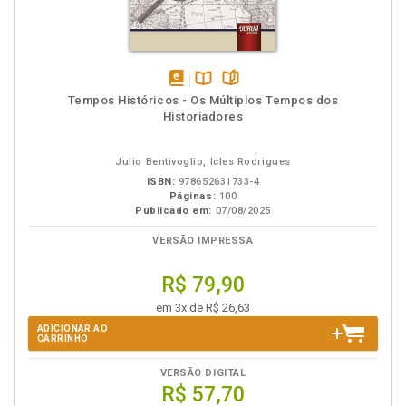
disponível
Disponível
páginas
Tempos Históricos - Os Múltiplos Tempos dos
em
na
Historiadores
eBook
B.V.
Julio Bentivoglio, Icles Rodrigues
ISBN:
978652631733-4
Páginas:
100
Publicado em:
07/08/2025
VERSÃO IMPRESSA
R$ 79,90
em 3x de R$ 26,63
ADICIONAR AO
CARRINHO
VERSÃO DIGITAL
R$ 57,70