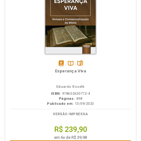
disponível
Disponível
páginas
Esperança Viva
em
na
eBook
B.V.
Eduardo Rosetti
ISBN:
978652630772-4
Páginas:
498
Publicado em:
13/09/2023
VERSÃO IMPRESSA
R$ 239,90
em 6x de R$ 39,98