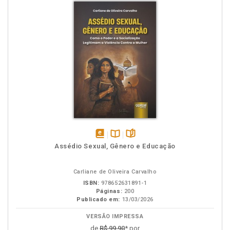
disponível
Disponível
páginas
Assédio Sexual, Gênero e Educação
em
na
eBook
B.V.
Carliane de Oliveira Carvalho
ISBN:
978652631891-1
Páginas:
200
Publicado em:
13/03/2026
VERSÃO IMPRESSA
de
R$ 99,90
* por