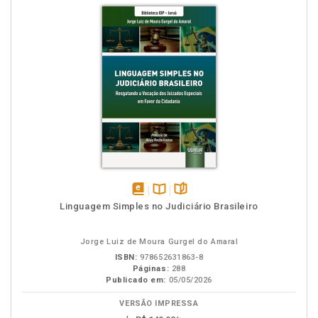
disponível
Disponível
páginas
Linguagem Simples no Judiciário Brasileiro
em
na
eBook
B.V.
Jorge Luiz de Moura Gurgel do Amaral
ISBN:
978652631863-8
Páginas:
288
Publicado em:
05/05/2026
VERSÃO IMPRESSA