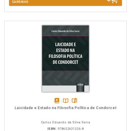
CARRINHO
disponível
Disponível
páginas
Laicidade e Estado na Filosofia Política de Condorcet
em
na
eBook
B.V.
Carlos Eduardo da Silva Serra
ISBN:
978652631326-8