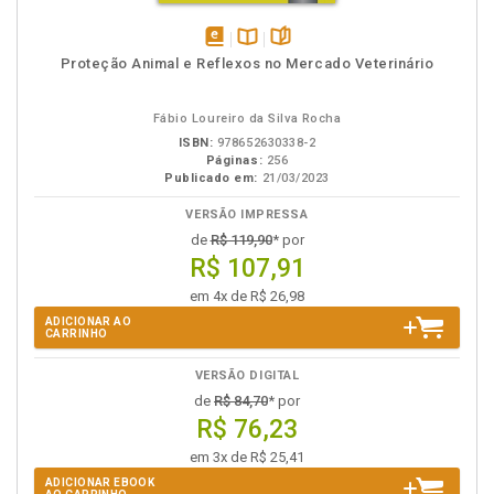
disponível
Disponível
páginas
Proteção Animal e Reflexos no Mercado Veterinário
em
na
eBook
B.V.
Fábio Loureiro da Silva Rocha
ISBN:
978652630338-2
Páginas:
256
Publicado em:
21/03/2023
VERSÃO IMPRESSA
de
R$ 119,90
* por
R$ 107,91
em 4x de R$ 26,98
ADICIONAR AO
CARRINHO
VERSÃO DIGITAL
de
R$ 84,70
* por
R$ 76,23
em 3x de R$ 25,41
ADICIONAR EBOOK