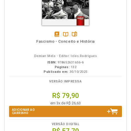
disponível
Disponível
páginas
Fascismo - Conceito e História
em
na
eBook
B.V.
Demian Melo - Editor: Icles Rodrigues
ISBN:
978652631656-6
Páginas:
132
Publicado em:
30/10/2025
VERSÃO IMPRESSA
R$ 79,90
em 3x de R$ 26,63
ADICIONAR AO
CARRINHO
VERSÃO DIGITAL