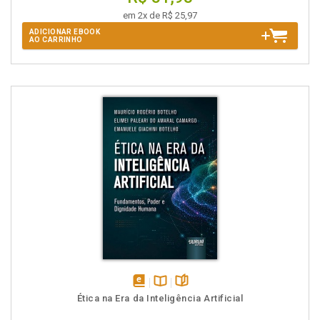
em 2x de R$ 25,97
ADICIONAR EBOOK
AO CARRINHO
disponível
Disponível
páginas
Ética na Era da Inteligência Artificial
em
na