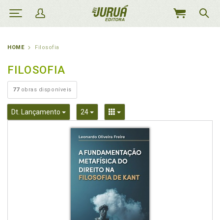
MEU
CARRINHO
HOME
Filosofia
FILOSOFIA
77
obras disponíveis
Toggle Dropdown
Toggle Dropdown
Toggle Dropdown
Dt. Lançamento
24