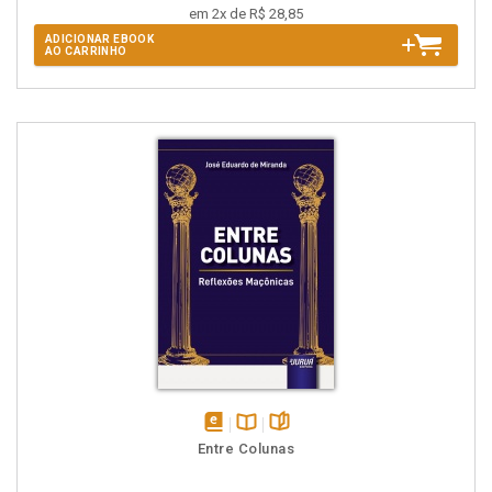
em 2x de R$ 28,85
ADICIONAR EBOOK
AO CARRINHO
disponível
Disponível
páginas
Entre Colunas
em
na
eBook
B.V.