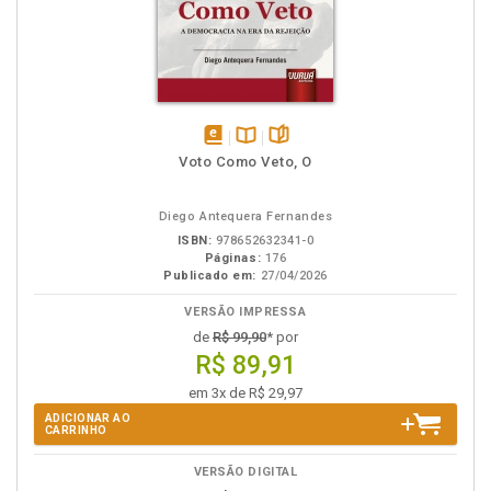
disponível
Disponível
páginas
Voto Como Veto, O
em
na
eBook
B.V.
Diego Antequera Fernandes
ISBN:
978652632341-0
Páginas:
176
Publicado em:
27/04/2026
VERSÃO IMPRESSA
de
R$ 99,90
* por
R$ 89,91
em 3x de R$ 29,97
ADICIONAR AO
CARRINHO
VERSÃO DIGITAL