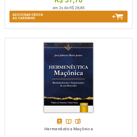
R$ 57,70
em 2x de R$ 28,85
ADICIONAR EBOOK
AO CARRINHO
disponível
Disponível
páginas
Hermenêutica Maçônica
em
na