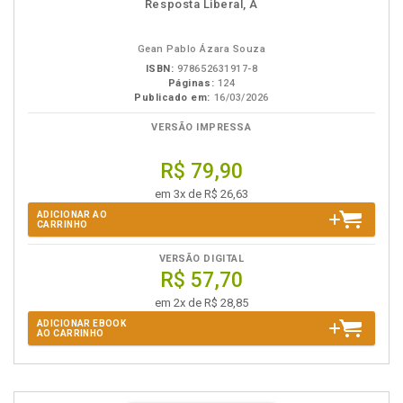
disponível
Disponível
páginas
Resposta Liberal, A
em
na
eBook
B.V.
Gean Pablo Ázara Souza
ISBN:
978652631917-8
Páginas:
124
Publicado em:
16/03/2026
VERSÃO IMPRESSA
R$ 79,90
em 3x de R$ 26,63
ADICIONAR AO
CARRINHO
VERSÃO DIGITAL
R$ 57,70
em 2x de R$ 28,85
ADICIONAR EBOOK
AO CARRINHO