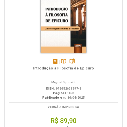
disponível
Disponível
páginas
Introdução à Filosofia de Epicuro
em
na
eBook
B.V.
Miguel Spinelli
ISBN:
978652631397-8
Páginas:
168
Publicado em:
16/04/2025
VERSÃO IMPRESSA
R$ 89,90