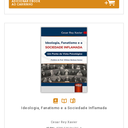
ADICIONAR EBOOK
AO CARRINHO
disponível
Disponível
páginas
Ideologia, Fanatismo e a Sociedade Inflamada
em
na
eBook
B.V.
Cesar Rey Xavier