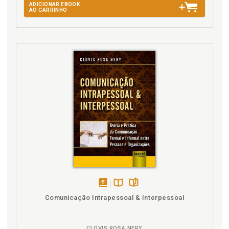
ADICIONAR EBOOK
AO CARRINHO
disponível
Disponível
páginas
Comunicação Intrapessoal & Interpessoal
em
na
eBook
B.V.
CLOVIS ROSA NERY