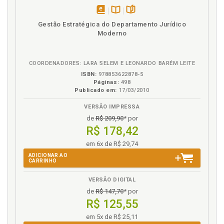
disponível
Disponível
páginas
Gestão Estratégica do Departamento Jurídico
em
na
Moderno
eBook
B.V.
COORDENADORES: LARA SELEM E LEONARDO BARÉM LEITE
ISBN:
978853622878-5
Páginas:
498
Publicado em:
17/03/2010
VERSÃO IMPRESSA
de
R$ 209,90
* por
R$ 178,42
em 6x de R$ 29,74
ADICIONAR AO
CARRINHO
VERSÃO DIGITAL
de
R$ 147,70
* por
R$ 125,55
em 5x de R$ 25,11