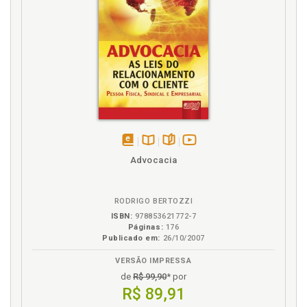
disponível
Disponível
páginas
vídeo
Advocacia
em
na
da
eBook
B.V.
obra
RODRIGO BERTOZZI
ISBN:
978853621772-7
Páginas:
176
Publicado em:
26/10/2007
VERSÃO IMPRESSA
de
R$ 99,90
* por
R$ 89,91