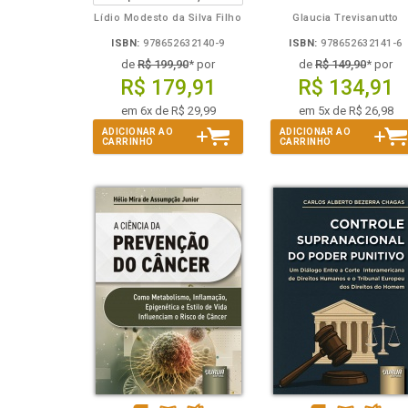
Lídio Modesto da Silva Filho
Glaucia Trevisanutto
ISBN:
978652632140-9
ISBN:
978652632141-6
de
R$ 199,90
* por
de
R$ 149,90
* por
R$ 179,91
R$ 134,91
em 6x de R$ 29,99
em 5x de R$ 26,98
ADICIONAR AO
ADICIONAR AO
CARRINHO
CARRINHO