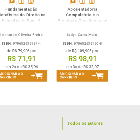
disponível
Disponível
páginas
disponível
Disponível
páginas
Fundamentação
Aposentadoria
em
na
em
na
etafísica do Direito na
Compulsória e o
eBook
B.V.
eBook
B.V.
Filosofia de Kant, A
Paradoxo Constitucional
do Etarismo
Leonardo Oliveira Freire
Iadya Gama Maio
ISBN:
978652632187-4
ISBN:
978652632150-8
de
R$ 79,90
* por
de
R$ 109,90
* por
R$ 71,91
R$ 98,91
em 2x de R$ 35,96
em 3x de R$ 32,97
ADICIONAR AO
ADICIONAR AO
CARRINHO
CARRINHO
Todos os autores