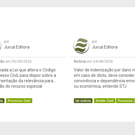
por:
por:
Juruá Editora
Juruá Editora
ção
em 05/08/2026
Notícia
em 04/08/2026
ada a Lei que altera o Código
Valor de indenização por dano m
esso Civil, para dispor sobre a
em caso de óbito, deve consider
mentação da relevância para
convivência e dependência emo
o do recurso especial
ou econômica, entende STJ
ia
Processo Civil
ler notícia
Direito Civil
Processo C