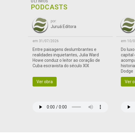
ÚLTIMOS
PODCASTS
por:
Juruá Editora
em 31/07/2026
em 10/0
Entre paisagens deslumbrantes e
Do lux
realidades inquietantes, Julia Ward
capital
Howe conduz o leitor ao coração de
acompa
Cuba escravista do século XIX
histori
Dodge
Ver obra
Ver o