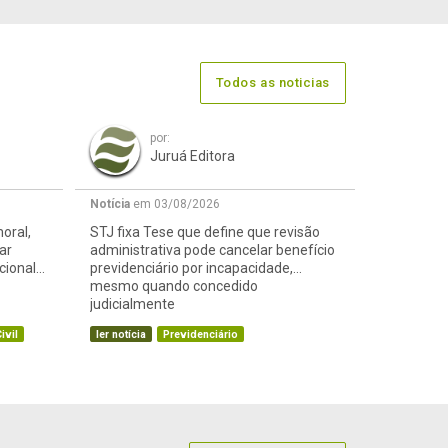
Todos as noticias
por:
Juruá Editora
Notícia
em 03/08/2026
oral,
STJ fixa Tese que define que revisão
ar
administrativa pode cancelar benefício
cional
previdenciário por incapacidade,
mesmo quando concedido
judicialmente
ivil
ler notícia
Previdenciário