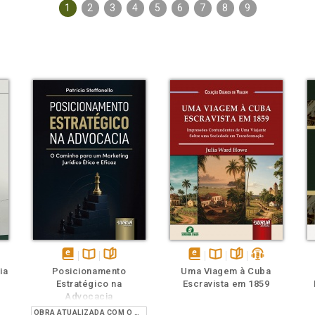
1
2
3
4
5
6
7
8
9
ém
ambém
Folheie
Também
Também
Folheie
s
disponível
Disponível
páginas
disponível
Disponível
páginas
podcast
ia
Posicionamento
Uma Viagem à Cuba
em
na
em
na
Estratégico na
Escravista em 1859
eBook
B.V.
eBook
B.V.
Advocacia
OBRA ATUALIZADA COM O PROVIMENTO 205/2021