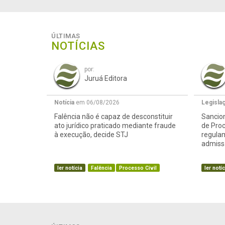
ÚLTIMAS
NOTÍCIAS
por:
Juruá Editora
Notícia
em 06/08/2026
Legisla
Falência não é capaz de desconstituir
Sancion
ato jurídico praticado mediante fraude
de Proc
à execução, decide STJ
regula
admissã
ler notícia
Falência
Processo Civil
ler notíc