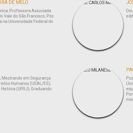
IRA DE MELO
JO
ínica, Professora Associada
Dou
do Vale do São Francisco, Pós
edi
 na Universidade Federal do
O
PA
al; Mestrando em Segurança
Pos
Direitos Humanos (USAL/ES);
Uni
 História (UFRJ); Graduando
esp
Pon
me