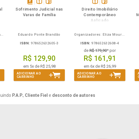
ém
ambém
Folheie
Também
Também
Folheie
s
disponível
Disponível
páginas
Disponível
páginas
al
Sofrimento Judicial nas
Direito Imobiliário
em
na
na
Varas de Família
Contemporâneo
M
eBook
B.V.
B.V.
Aplicado
Carlos Alberto Bezerra Chagas
Eduardo Ponte Brandão
Organizadores: Eliza Moura Navarro de Novaes, Rafael de Oliveira Lage, Daniel Ribeiro Pettersen
ISBN:
978652632605-3
ISBN:
978652632608-4
de
R$ 179,90
* por
R$ 129,90
R$ 161,91
em 5x de R$ 25,98
em 6x de R$ 26,99
ADICIONAR AO
ADICIONAR AO
CARRINHO
CARRINHO
luindo
P.A.P.
,
Cliente Fiel
e
desconto de autores