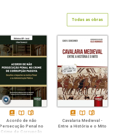
Todas as obras
disponível
Disponível
páginas
disponível
Disponível
páginas
Acordo de não
Cavalaria Medieval -
em
na
em
na
Persecução Penal no
Entre a História e o Mito
eBook
B.V.
eBook
B.V.
Crime de Corrupção
Passiva