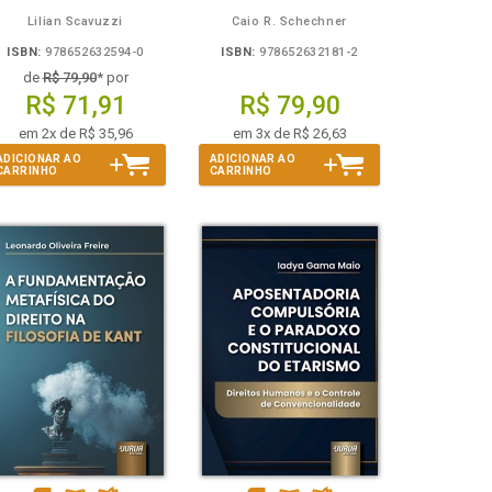
Lilian Scavuzzi
Caio R. Schechner
ISBN:
978652632594-0
ISBN:
978652632181-2
de
R$ 79,90
* por
R$ 71,91
R$ 79,90
em 2x de R$ 35,96
em 3x de R$ 26,63
ADICIONAR AO
ADICIONAR AO
CARRINHO
CARRINHO