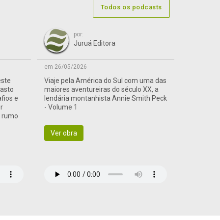
Todos os podcasts
por:
Juruá Editora
em 26/05/2026
este
Viaje pela América do Sul com uma das
vasto
maiores aventureiras do século XX, a
afios e
lendária montanhista Annie Smith Peck
r
- Volume 1
a rumo
Ver obra