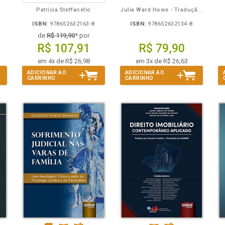
Patrícia Steffanello
Julia Ward Howe - Tradução: Osvaldo Ferreira de Carvalho
ISBN:
978652632163-8
ISBN:
978652632134-8
de
R$ 119,90
* por
R$ 107,91
R$ 79,90
em 4x de R$ 26,98
em 3x de R$ 26,63
ADICIONAR AO
ADICIONAR AO
CARRINHO
CARRINHO