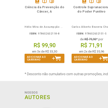
Também
Também
Folheie
Também
Folheie
Tamb
T
disponível
Disponível
páginas
disponível
Disponível
página
Ciência da Prevenção do
Controle Supranacion
em
na
em
na
Câncer, A
do Poder Punitivo
eBook
B.V.
eBook
B.V.
Hélio Mira de Assumpção Junior
ISBN:
978652632118-8
ISBN:
978652632151-5
de
R$ 79,90
* por
R$ 99,90
R$ 71,91
em 3x de R$ 33,30
em 2x de R$ 35,96
ADICIONAR AO
ADICIONAR AO
CARRINHO
CARRINHO
* Desconto não cumulativo com outras promoções, inc
NOSSOS
AUTORES