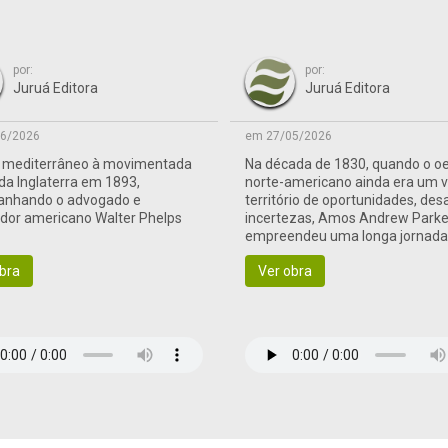
por:
por:
Juruá Editora
Juruá Editora
6/2026
em 27/05/2026
o mediterrâneo à movimentada
Na década de 1830, quando o o
 da Inglaterra em 1893,
norte-americano ainda era um 
nhando o advogado e
território de oportunidades, des
ador americano Walter Phelps
incertezas, Amos Andrew Parke
empreendeu uma longa jornad
às terras de fronteira
bra
Ver obra