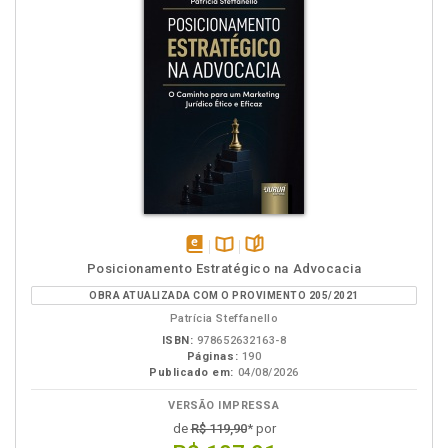
disponível
Disponível
páginas
Posicionamento Estratégico na Advocacia
em
na
OBRA ATUALIZADA COM O PROVIMENTO 205/2021
eBook
B.V.
Patrícia Steffanello
ISBN:
978652632163-8
Páginas:
190
Publicado em:
04/08/2026
VERSÃO IMPRESSA
de
R$ 119,90
* por