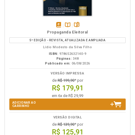
disponível
Disponível
páginas
Propaganda Eleitoral
em
na
5ª EDIÇÃO - REVISTA, ATUALIZADA E AMPLIADA
eBook
B.V.
Lídio Modesto da Silva Filho
ISBN:
978652632140-9
Páginas:
348
Publicado em:
06/08/2026
VERSÃO IMPRESSA
de
R$ 199,90
* por
R$ 179,91
em 6x de R$ 29,99
ADICIONAR AO
CARRINHO
VERSÃO DIGITAL
de
R$ 139,90
* por
R$ 125,91