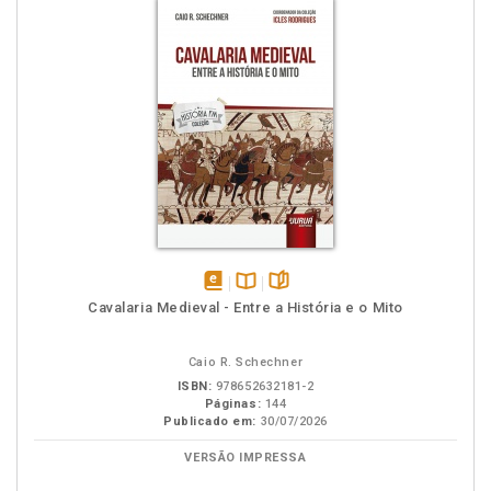
disponível
Disponível
páginas
Cavalaria Medieval - Entre a História e o Mito
em
na
eBook
B.V.
Caio R. Schechner
ISBN:
978652632181-2
Páginas:
144
Publicado em:
30/07/2026
VERSÃO IMPRESSA