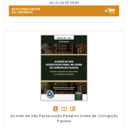
em 2x de R$ 28,85
ADICIONAR EBOOK
AO CARRINHO
disponível
Disponível
páginas
Acordo de não Persecução Penal no Crime de Corrupção
em
na
Passiva
eBook
B.V.