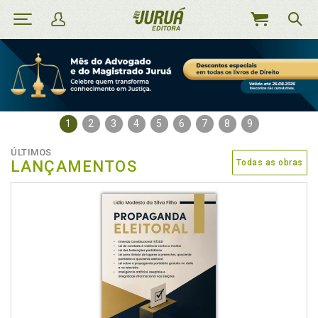
MEU
CARRINHO
1
2
3
4
5
6
7
8
9
ÚLTIMOS
LANÇAMENTOS
Todas as obras