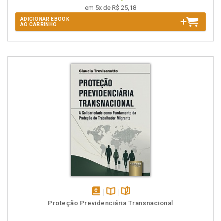
em 5x de R$ 25,18
ADICIONAR EBOOK
AO CARRINHO
disponível
Disponível
páginas
Proteção Previdenciária Transnacional
em
na
eBook
B.V.