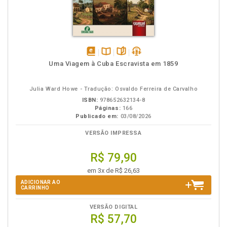
disponível
Disponível
páginas
podcast
Uma Viagem à Cuba Escravista em 1859
em
na
eBook
B.V.
Julia Ward Howe - Tradução: Osvaldo Ferreira de Carvalho
ISBN:
978652632134-8
Páginas:
166
Publicado em:
03/08/2026
VERSÃO IMPRESSA
R$ 79,90
em 3x de R$ 26,63
ADICIONAR AO
CARRINHO
VERSÃO DIGITAL
R$ 57,70