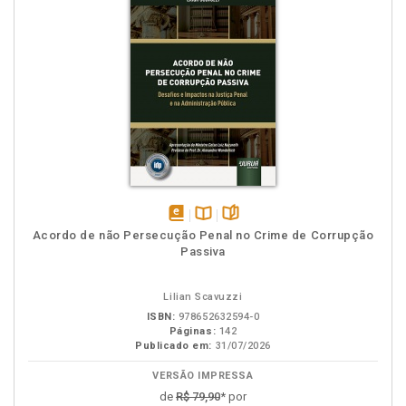
disponível
Disponível
páginas
Acordo de não Persecução Penal no Crime de Corrupção
em
na
Passiva
eBook
B.V.
Lilian Scavuzzi
ISBN:
978652632594-0
Páginas:
142
Publicado em:
31/07/2026
VERSÃO IMPRESSA
de
R$ 79,90
* por