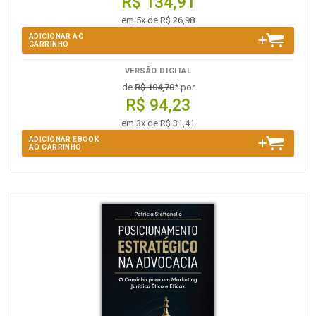
R$ 134,91
em 5x de R$ 26,98
ADICIONAR AO
CARRINHO
VERSÃO DIGITAL
de
R$ 104,70
* por
R$ 94,23
em 3x de R$ 31,41
ADICIONAR EBOOK
AO CARRINHO