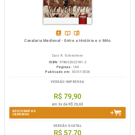
disponível
Disponível
páginas
Cavalaria Medieval - Entre a História e o Mito
em
na
eBook
B.V.
Caio R. Schechner
ISBN:
978652632181-2
Páginas:
144
Publicado em:
30/07/2026
VERSÃO IMPRESSA
R$ 79,90
em 3x de R$ 26,63
ADICIONAR AO
CARRINHO
VERSÃO DIGITAL
R$ 57,70