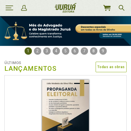
MEU
CARRINHO
1
2
3
4
5
6
7
8
9
ÚLTIMOS
LANÇAMENTOS
Todas as obras