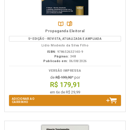
Disponível
páginas
Propaganda Eleitoral
na
5ª EDIÇÃO - REVISTA, ATUALIZADA E AMPLIADA
B.V.
Lídio Modesto da Silva Filho
ISBN:
978652632140-9
Páginas:
348
Publicado em:
06/08/2026
VERSÃO IMPRESSA
de
R$ 199,90
* por
R$ 179,91
em 6x de R$ 29,99
ADICIONAR AO
CARRINHO