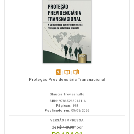
disponível
Disponível
páginas
Proteção Previdenciária Transnacional
em
na
eBook
B.V.
Glaucia Trevisanutto
ISBN:
978652632141-6
Páginas:
198
Publicado em:
05/08/2026
VERSÃO IMPRESSA
de
R$ 149,90
* por