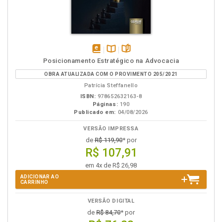
disponível
Disponível
páginas
Posicionamento Estratégico na Advocacia
em
na
OBRA ATUALIZADA COM O PROVIMENTO 205/2021
eBook
B.V.
Patrícia Steffanello
ISBN:
978652632163-8
Páginas:
190
Publicado em:
04/08/2026
VERSÃO IMPRESSA
de
R$ 119,90
* por
R$ 107,91
em 4x de R$ 26,98
ADICIONAR AO
CARRINHO
VERSÃO DIGITAL
de
R$ 84,70
* por