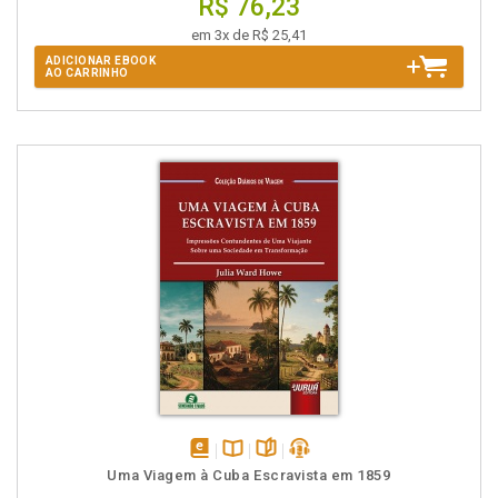
R$ 76,23
em 3x de R$ 25,41
ADICIONAR EBOOK
AO CARRINHO
disponível
Disponível
páginas
podcast
Uma Viagem à Cuba Escravista em 1859
em
na