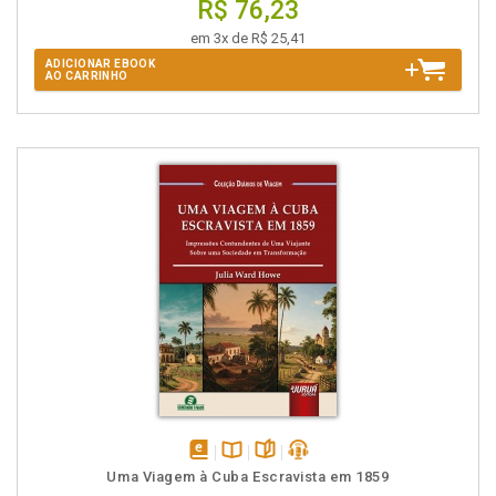
R$ 76,23
em 3x de R$ 25,41
ADICIONAR EBOOK
AO CARRINHO
disponível
Disponível
páginas
podcast
Uma Viagem à Cuba Escravista em 1859
em
na