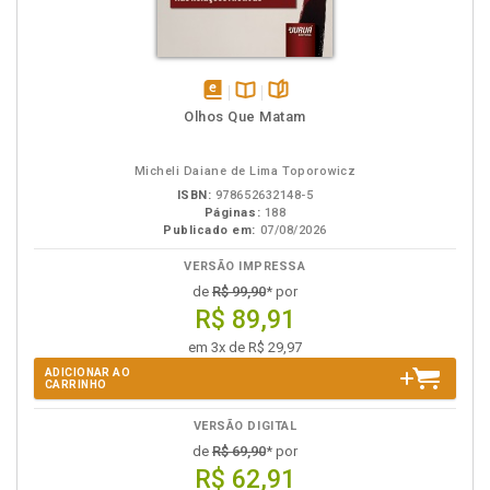
disponível
Disponível
páginas
Olhos Que Matam
em
na
eBook
B.V.
Micheli Daiane de Lima Toporowicz
ISBN:
978652632148-5
Páginas:
188
Publicado em:
07/08/2026
VERSÃO IMPRESSA
de
R$ 99,90
* por
R$ 89,91
em 3x de R$ 29,97
ADICIONAR AO
CARRINHO
VERSÃO DIGITAL
de
R$ 69,90
* por
R$ 62,91