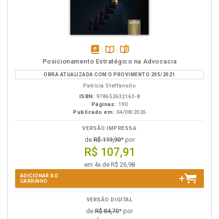
disponível
Disponível
páginas
Posicionamento Estratégico na Advocacia
em
na
OBRA ATUALIZADA COM O PROVIMENTO 205/2021
eBook
B.V.
Patrícia Steffanello
ISBN:
978652632163-8
Páginas:
190
Publicado em:
04/08/2026
VERSÃO IMPRESSA
de
R$ 119,90
* por
R$ 107,91
em 4x de R$ 26,98
ADICIONAR AO
CARRINHO
VERSÃO DIGITAL
de
R$ 84,70
* por