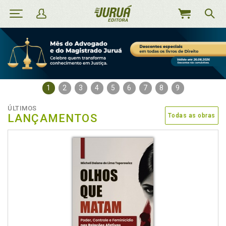
MEU
CARRINHO
1
2
3
4
5
6
7
8
9
ÚLTIMOS
LANÇAMENTOS
Todas as obras