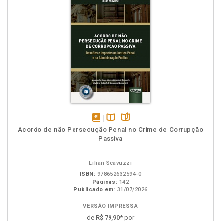
disponível
Disponível
páginas
Acordo de não Persecução Penal no Crime de Corrupção
em
na
Passiva
eBook
B.V.
Lilian Scavuzzi
ISBN:
978652632594-0
Páginas:
142
Publicado em:
31/07/2026
VERSÃO IMPRESSA
de
R$ 79,90
* por