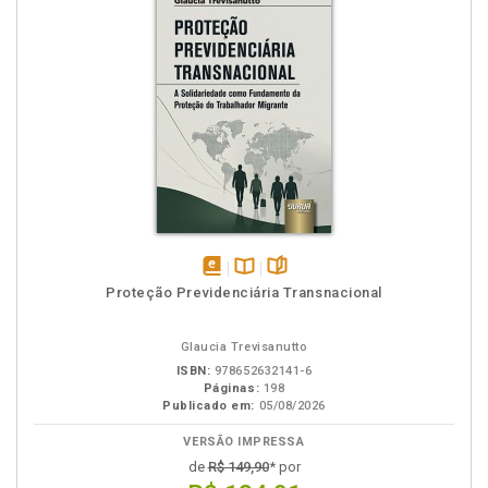
disponível
Disponível
páginas
Proteção Previdenciária Transnacional
em
na
eBook
B.V.
Glaucia Trevisanutto
ISBN:
978652632141-6
Páginas:
198
Publicado em:
05/08/2026
VERSÃO IMPRESSA
de
R$ 149,90
* por