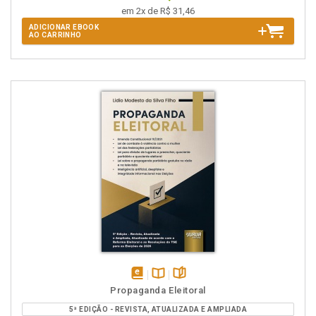
em 2x de R$ 31,46
ADICIONAR EBOOK
AO CARRINHO
disponível
Disponível
páginas
Propaganda Eleitoral
em
na
5ª EDIÇÃO - REVISTA, ATUALIZADA E AMPLIADA
eBook
B.V.