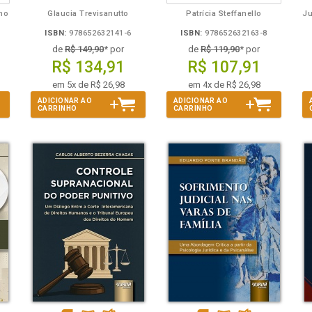
lho
Glaucia Trevisanutto
Patrícia Steffanello
ISBN:
978652632141-6
ISBN:
978652632163-8
de
R$ 149,90
* por
de
R$ 119,90
* por
R$ 134,91
R$ 107,91
em 5x de R$ 26,98
em 4x de R$ 26,98
ADICIONAR AO
ADICIONAR AO
CARRINHO
CARRINHO