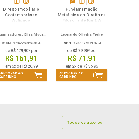
Disponível
páginas
disponível
Disponível
páginas
Direito Imobiliário
Fundamentação
na
em
na
Contemporâneo
Metafísica do Direito na
B.V.
eBook
B.V.
Aplicado
Filosofia de Kant, A
Organizadores: Eliza Moura Navarro de Novaes, Rafael de Oliveira Lage, Daniel Ribeiro Pettersen
Leonardo Oliveira Freire
ISBN:
978652632608-4
ISBN:
978652632187-4
de
R$ 179,90
* por
de
R$ 79,90
* por
R$ 161,91
R$ 71,91
em 6x de R$ 26,99
em 2x de R$ 35,96
ADICIONAR AO
ADICIONAR AO
CARRINHO
CARRINHO
Todos os autores