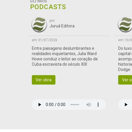
ÚLTIMOS
PODCASTS
por:
Juruá Editora
em 31/07/2026
em 10/0
Entre paisagens deslumbrantes e
Do lux
realidades inquietantes, Julia Ward
capital
Howe conduz o leitor ao coração de
acompa
Cuba escravista do século XIX
histori
Dodge
Ver obra
Ver o