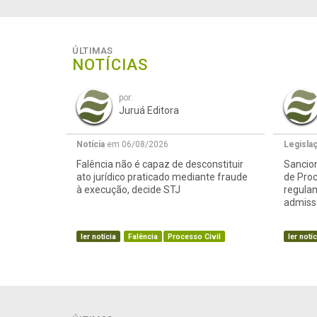
ÚLTIMAS
NOTÍCIAS
por:
Juruá Editora
Notícia
em 06/08/2026
Legisla
Falência não é capaz de desconstituir
Sancion
ato jurídico praticado mediante fraude
de Proc
à execução, decide STJ
regula
admissã
ler notícia
Falência
Processo Civil
ler notíc