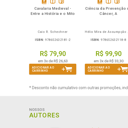
Também
Também
Folheie
Também
Também
Folheie
Ta
disponível
Disponível
páginas
disponível
Disponível
página
Cavalaria Medieval -
Ciência da Prevenção 
em
na
em
na
Entre a História e o Mito
Câncer, A
eBook
B.V.
eBook
B.V.
Caio R. Schechner
Hélio 
ISBN:
978652632181-2
ISBN:
978652632118-8
R$ 79,90
R$ 99,90
em 3x de R$ 26,63
em 3x de R$ 33,30
ADICIONAR AO
ADICIONAR AO
CARRINHO
CARRINHO
* Desconto não cumulativo com outras promoções, inc
NOSSOS
AUTORES