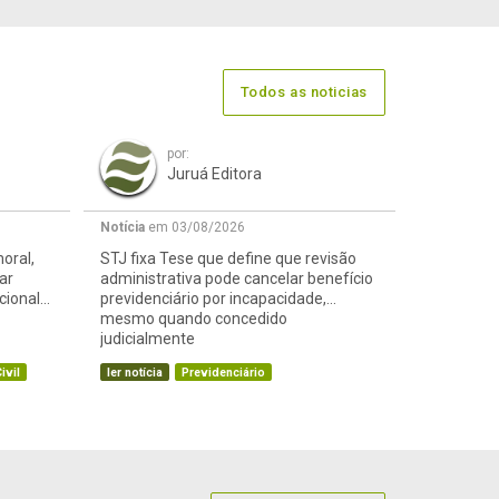
Todos as noticias
por:
Juruá Editora
Notícia
em 03/08/2026
oral,
STJ fixa Tese que define que revisão
ar
administrativa pode cancelar benefício
cional
previdenciário por incapacidade,
mesmo quando concedido
judicialmente
ivil
ler notícia
Previdenciário