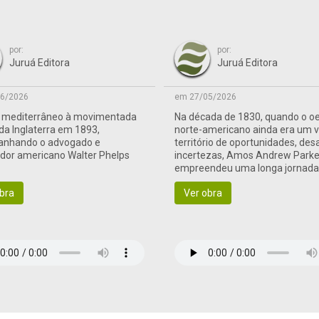
por:
por:
Juruá Editora
Juruá Editora
6/2026
em 27/05/2026
o mediterrâneo à movimentada
Na década de 1830, quando o o
 da Inglaterra em 1893,
norte-americano ainda era um 
nhando o advogado e
território de oportunidades, des
ador americano Walter Phelps
incertezas, Amos Andrew Parke
empreendeu uma longa jornad
às terras de fronteira
bra
Ver obra