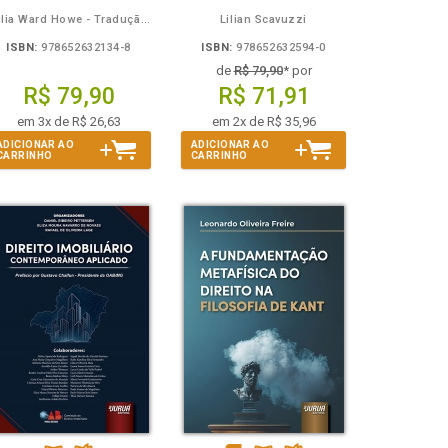
Julia Ward Howe - Tradução: Osvaldo Ferreira de Carvalho
Lilian Scavuzzi
ISBN:
978652632134-8
ISBN:
978652632594-0
de
R$ 79,90
* por
R$ 79,90
R$ 71,91
em 3x de R$ 26,63
em 2x de R$ 35,96
ADICIONAR AO
ADICIONAR AO
CARRINHO
CARRINHO