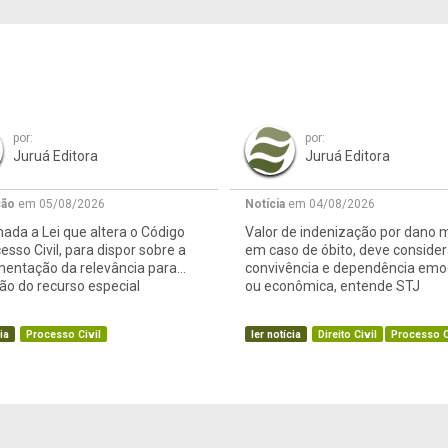
por:
por:
Juruá Editora
Juruá Editora
ção
em 05/08/2026
Notícia
em 04/08/2026
ada a Lei que altera o Código
Valor de indenização por dano m
esso Civil, para dispor sobre a
em caso de óbito, deve consider
mentação da relevância para
convivência e dependência emo
o do recurso especial
ou econômica, entende STJ
ia
Processo Civil
ler notícia
Direito Civil
Processo C