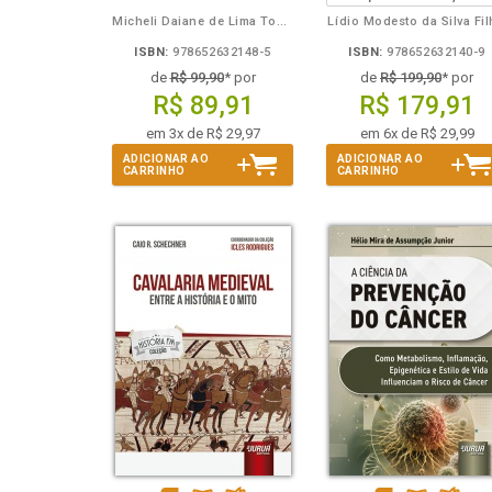
Micheli Daiane de Lima Toporowicz
Lídio Modesto da Silva Fi
ISBN:
978652632148-5
ISBN:
978652632140-9
de
R$ 99,90
* por
de
R$ 199,90
* por
R$ 89,91
R$ 179,91
em 3x de R$ 29,97
em 6x de R$ 29,99
ADICIONAR AO
ADICIONAR AO
CARRINHO
CARRINHO