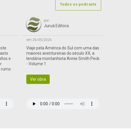
Todos os podcasts
por:
Juruá Editora
em 26/05/2026
este
Viaje pela América do Sul com uma das
vasto
maiores aventureiras do século XX, a
afios e
lendária montanhista Annie Smith Peck
r
- Volume 1
a rumo
Ver obra