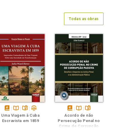
Todas as obras
disponível
Disponível
páginas
podcast
disponível
Disponível
páginas
Uma Viagem à Cuba
Acordo de não
em
na
em
na
Escravista em 1859
Persecução Penal no
eBook
B.V.
eBook
B.V.
Crime de Corrupção
Passiva