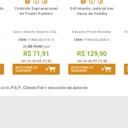
mbém
Folheie
Também
Também
Folheie
s
disponível
Disponível
páginas
disponível
Disponível
páginas
do
Controle Supranacional
Sofrimento Judicial nas
em
na
em
na
do Poder Punitivo
Varas de Família
eBook
B.V.
eBook
B.V.
Mira de Assumpção Junior
Carlos Alberto Bezerra Chagas
Eduardo Ponte Brandão
ISBN:
978652632151-5
ISBN:
978652632605-3
de
R$ 79,90
* por
R$ 71,91
R$ 129,90
em 2x de R$ 35,96
em 5x de R$ 25,98
ADICIONAR AO
ADICIONAR AO
CARRINHO
CARRINHO
luindo
P.A.P.
,
Cliente Fiel
e
desconto de autores