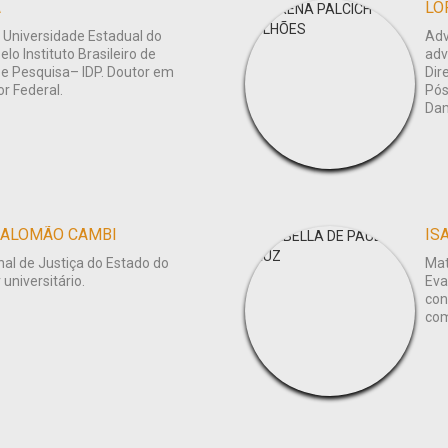
A
LO
 Universidade Estadual do
Adv
elo Instituto Brasileiro de
adv
 e Pesquisa– IDP. Doutor em
Dir
or Federal.
Pós
Dam
SALOMÃO CAMBI
IS
al de Justiça do Estado do
Mat
universitário.
Eva
con
com