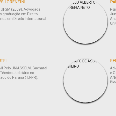
ES LORENZINI
PA
a UFSM (2009). Advogada
Psi
s graduação em Direito
Jun
nda em Direito Internacional
Ana
Uni
UTFI
RE
ivil Pelo UNIASSELVI. Bacharel
Adv
Técnico Judiciário no
e O
tado do Paraná (TJ-PR).
ANA
Bio