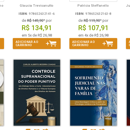
lho
Glaucia Trevisanutto
Patrícia Steffanello
ISBN:
978652632141-6
ISBN:
978652632163-8
de
R$ 149,90
* por
de
R$ 119,90
* por
R$ 134,91
R$ 107,91
em 5x de R$ 26,98
em 4x de R$ 26,98
ADICIONAR AO
ADICIONAR AO
CARRINHO
CARRINHO