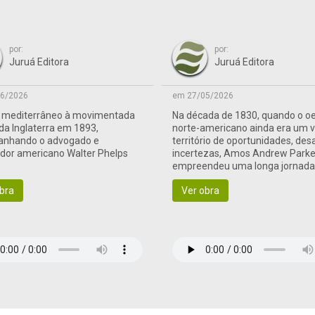
por:
por:
Juruá Editora
Juruá Editora
6/2026
em 27/05/2026
o mediterrâneo à movimentada
Na década de 1830, quando o o
 da Inglaterra em 1893,
norte-americano ainda era um 
nhando o advogado e
território de oportunidades, des
ador americano Walter Phelps
incertezas, Amos Andrew Parke
empreendeu uma longa jornad
às terras de fronteira
bra
Ver obra