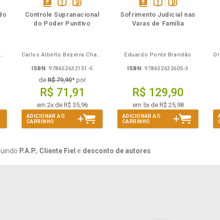
mbém
Folheie
Também
Também
Folheie
s
disponível
Disponível
páginas
disponível
Disponível
páginas
do
Controle Supranacional
Sofrimento Judicial nas
em
na
em
na
do Poder Punitivo
Varas de Família
eBook
B.V.
eBook
B.V.
Mira de Assumpção Junior
Carlos Alberto Bezerra Chagas
Eduardo Ponte Brandão
ISBN:
978652632151-5
ISBN:
978652632605-3
de
R$ 79,90
* por
R$ 71,91
R$ 129,90
em 2x de R$ 35,96
em 5x de R$ 25,98
ADICIONAR AO
ADICIONAR AO
CARRINHO
CARRINHO
luindo
P.A.P.
,
Cliente Fiel
e
desconto de autores