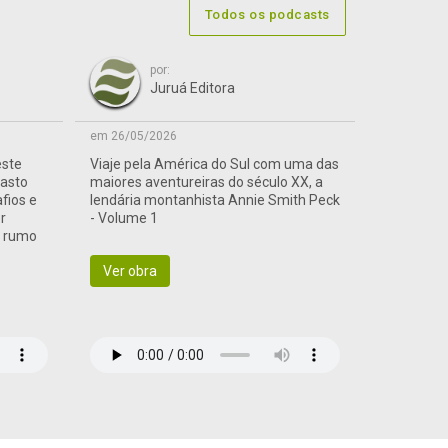
Todos os podcasts
por:
Juruá Editora
em 26/05/2026
este
Viaje pela América do Sul com uma das
vasto
maiores aventureiras do século XX, a
afios e
lendária montanhista Annie Smith Peck
r
- Volume 1
a rumo
Ver obra