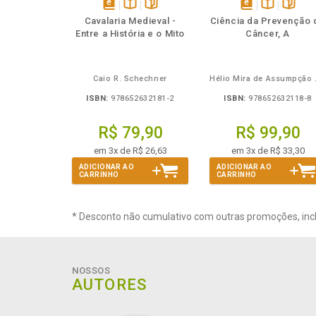
Também
Também
Folheie
Também
Também
Folheie
Ta
disponível
Disponível
páginas
disponível
Disponível
página
Cavalaria Medieval -
Ciência da Prevenção 
em
na
em
na
Entre a História e o Mito
Câncer, A
eBook
B.V.
eBook
B.V.
Caio R. Schechner
Hélio 
ISBN:
978652632181-2
ISBN:
978652632118-8
R$ 79,90
R$ 99,90
em 3x de R$ 26,63
em 3x de R$ 33,30
ADICIONAR AO
ADICIONAR AO
CARRINHO
CARRINHO
* Desconto não cumulativo com outras promoções, inc
NOSSOS
AUTORES