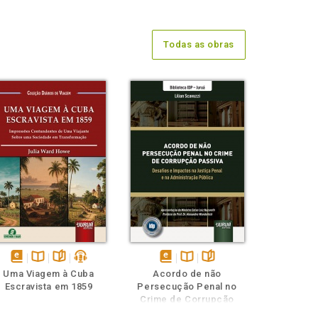
Todas as obras
disponível
Disponível
páginas
podcast
disponível
Disponível
páginas
Uma Viagem à Cuba
Acordo de não
em
na
em
na
Escravista em 1859
Persecução Penal no
eBook
B.V.
eBook
B.V.
Crime de Corrupção
Passiva