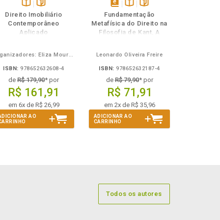
Disponível
páginas
disponível
Disponível
páginas
Direito Imobiliário
Fundamentação
na
em
na
Contemporâneo
Metafísica do Direito na
B.V.
eBook
B.V.
Aplicado
Filosofia de Kant, A
Organizadores: Eliza Moura Navarro de Novaes, Rafael de Oliveira Lage, Daniel Ribeiro Pettersen
Leonardo Oliveira Freire
ISBN:
978652632608-4
ISBN:
978652632187-4
de
R$ 179,90
* por
de
R$ 79,90
* por
R$ 161,91
R$ 71,91
em 6x de R$ 26,99
em 2x de R$ 35,96
ADICIONAR AO
ADICIONAR AO
CARRINHO
CARRINHO
Todos os autores