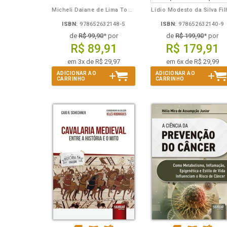
Micheli Daiane de Lima Toporowicz
Lídio Modesto da Silva Fi
ISBN:
978652632148-5
ISBN:
978652632140-9
de
R$ 99,90
* por
de
R$ 199,90
* por
R$ 89,91
R$ 179,91
em 3x de R$ 29,97
em 6x de R$ 29,99
ADICIONAR AO
ADICIONAR AO
CARRINHO
CARRINHO