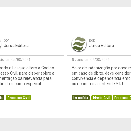
por:
por:
Juruá Editora
Juruá Editora
ção
em 05/08/2026
Notícia
em 04/08/2026
ada a Lei que altera o Código
Valor de indenização por dano m
esso Civil, para dispor sobre a
em caso de óbito, deve consider
mentação da relevância para
convivência e dependência emo
o do recurso especial
ou econômica, entende STJ
ia
Processo Civil
ler notícia
Direito Civil
Processo C