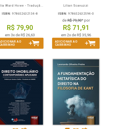
Julia Ward Howe - Tradução: Osvaldo Ferreira de Carvalho
Lilian Scavuzzi
ISBN:
978652632134-8
ISBN:
978652632594-0
de
R$ 79,90
* por
R$ 79,90
R$ 71,91
em 3x de R$ 26,63
em 2x de R$ 35,96
ADICIONAR AO
ADICIONAR AO
CARRINHO
CARRINHO