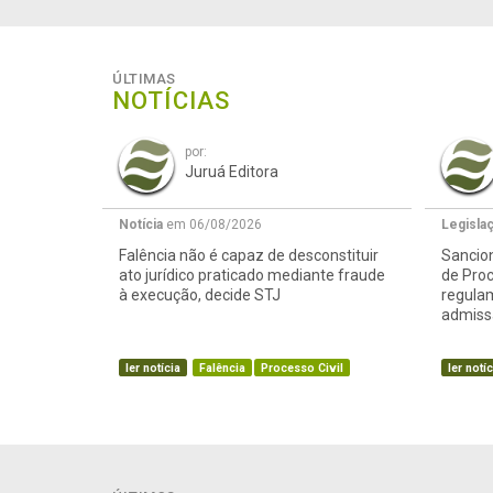
ÚLTIMAS
NOTÍCIAS
por:
Juruá Editora
Notícia
em 06/08/2026
Legisla
Falência não é capaz de desconstituir
Sancion
ato jurídico praticado mediante fraude
de Proc
à execução, decide STJ
regula
admissã
ler notícia
Falência
Processo Civil
ler notíc