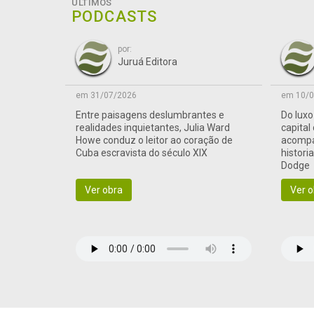
ÚLTIMOS
PODCASTS
por:
Juruá Editora
em 31/07/2026
em 10/0
Entre paisagens deslumbrantes e
Do lux
realidades inquietantes, Julia Ward
capital
Howe conduz o leitor ao coração de
acompa
Cuba escravista do século XIX
histori
Dodge
Ver obra
Ver o