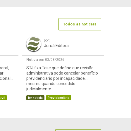
Todos as noticias
por:
Juruá Editora
Notícia
em 03/08/2026
oral,
STJ fixa Tese que define que revisão
ar
administrativa pode cancelar benefício
cional
previdenciário por incapacidade,
mesmo quando concedido
judicialmente
ivil
ler notícia
Previdenciário