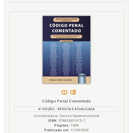
Disponível
páginas
Código Penal Comentado
na
6ª EDIÇÃO - REVISTA E ATUALIZADA
B.V.
Coordenadora: Denise Hammerschmidt
ISBN:
978652631675-7
Páginas:
1608
Publicado em:
11/09/2025