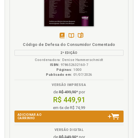
disponível
Disponível
páginas
Código de Defesa do Consumidor Comentado
em
na
2ª EDIÇÃO
eBook
B.V.
Coordenadora: Denise Hammerschmidt
ISBN:
978652632160-7
Páginas:
1000
Publicado em:
01/07/2026
VERSÃO IMPRESSA
de
R$ 499,90
* por
R$ 449,91
em 6x de R$ 74,99
ADICIONAR AO
CARRINHO
VERSÃO DIGITAL
de
R$ 349,90
* por