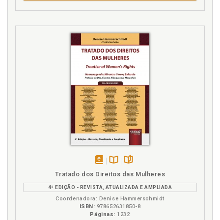
disponível
Disponível
páginas
Tratado dos Direitos das Mulheres
em
na
4ª EDIÇÃO - REVISTA, ATUALIZADA E AMPLIADA
eBook
B.V.
Coordenadora: Denise Hammerschmidt
ISBN:
978652631850-8
Páginas:
1232