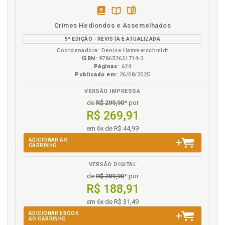
disponível
Disponível
páginas
Crimes Hediondos e Assemelhados
em
na
5ª EDIÇÃO - REVISTA E ATUALIZADA
eBook
B.V.
Coordenadora: Denise Hammerschmidt
ISBN:
978652631714-3
Páginas:
624
Publicado em:
26/08/2025
VERSÃO IMPRESSA
de
R$ 299,90
* por
R$ 269,91
em 6x de R$ 44,99
ADICIONAR AO
CARRINHO
VERSÃO DIGITAL
de
R$ 209,90
* por
R$ 188,91
em 6x de R$ 31,49
ADICIONAR EBOOK
AO CARRINHO