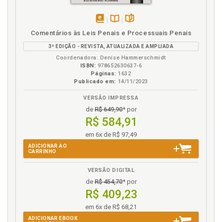
disponível
Disponível
páginas
Comentários às Leis Penais e Processuais Penais
em
na
3ª EDIÇÃO - REVISTA, ATUALIZADA E AMPLIADA
eBook
B.V.
Coordenadora: Denise Hammerschmidt
ISBN:
978652630637-6
Páginas:
1632
Publicado em:
14/11/2023
VERSÃO IMPRESSA
de
R$ 649,90
* por
R$ 584,91
em 6x de R$ 97,49
ADICIONAR AO
CARRINHO
VERSÃO DIGITAL
de
R$ 454,70
* por
R$ 409,23
em 6x de R$ 68,21
ADICIONAR EBOOK