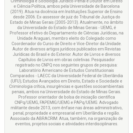
Criminologia e Sociologia Jurídico-Penal e Doutor em Direito
e Ciência Política, ambos pela Universidade de Barcelona
(2019). Atua na docência em Instituições Superior de Ensino
desde 2006. Ex-assessor de juiz do Tribunal de Justiça do
Estado de Minas Gerais (2005-2013). Atualmente, no âmbito
da Universidade do Estado de Minas Gerais - UEMG, é
Professor efetivo do Departamento de Ciências Jurídicas, na
Unidade Araguari, membro eleito do Colegiado como
Coordenador do Curso de Direito e Vice-Diretor da Unidade.
Autor de diversos artigos jurídicos publicados em Revistas
Jurídicas do Brasil e do Exterior. Autor de Livros e diversos
Capítulos de Livros em obras coletivas. Pesquisador
registrado no CNPQ nos seguintes grupos de pesquisa:
Laboratório Americano de Estudos Constitucionais
Comparados - LAECC da Universidade Federal de Uberlândia
(UFU); Estudos Avançados em Direito, Estado e Sociedade e
Criminologia crítica, insurgências e questões socioambientais
penais, ambos na Universidade do Estado de Minas Gerais.
Professor orientador de bolsa de iniciação científica
CNPq/UEMG, FAPEMIG/UEMG e PAPq/UEMG. Advogado
militante desde 2013, com ênfase nas áreas administrativo,
penal, propriedade e empresarial em Uberlândia e região.
Associado da ABRACRIM. Atua, também, na organização de
eventos, projetos sociais e atividades interdisciplinares.