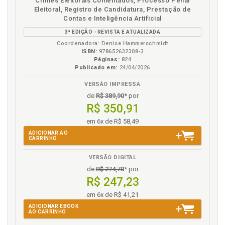
Crimes Eleitorais Comentados, Processo Penal
em
na
Eleitoral, Registro de Candidatura, Prestação de
eBook
B.V.
Contas e Inteligência Artificial
3ª EDIÇÃO - REVISTA E ATUALIZADA
Coordenadora: Denise Hammerschmidt
ISBN:
978652632308-3
Páginas:
824
Publicado em:
24/04/2026
VERSÃO IMPRESSA
de
R$ 389,90
* por
R$ 350,91
em 6x de R$ 58,49
ADICIONAR AO
CARRINHO
VERSÃO DIGITAL
de
R$ 274,70
* por
R$ 247,23
em 6x de R$ 41,21
ADICIONAR EBOOK
AO CARRINHO