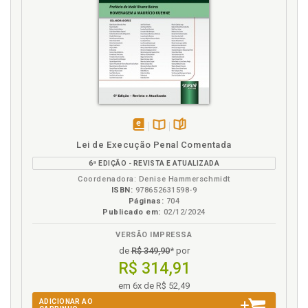
disponível
Disponível
páginas
Lei de Execução Penal Comentada
em
na
6ª EDIÇÃO - REVISTA E ATUALIZADA
eBook
B.V.
Coordenadora: Denise Hammerschmidt
ISBN:
978652631598-9
Páginas:
704
Publicado em:
02/12/2024
VERSÃO IMPRESSA
de
R$ 349,90
* por
R$ 314,91
em 6x de R$ 52,49
ADICIONAR AO