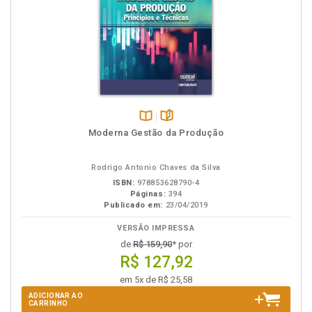
Disponível
páginas
Moderna Gestão da Produção
na
B.V.
Rodrigo Antonio Chaves da Silva
ISBN:
978853628790-4
Páginas:
394
Publicado em:
23/04/2019
VERSÃO IMPRESSA
de
R$ 159,90
* por
R$ 127,92
em 5x de R$ 25,58
ADICIONAR AO
CARRINHO