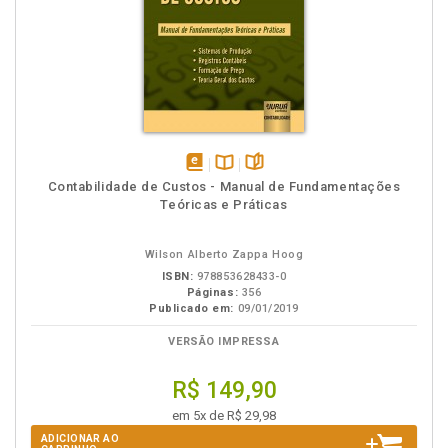
disponível
Disponível
páginas
Contabilidade de Custos - Manual de Fundamentações
em
na
Teóricas e Práticas
eBook
B.V.
Wilson Alberto Zappa Hoog
ISBN:
978853628433-0
Páginas:
356
Publicado em:
09/01/2019
VERSÃO IMPRESSA
R$ 149,90
em 5x de R$ 29,98
ADICIONAR AO