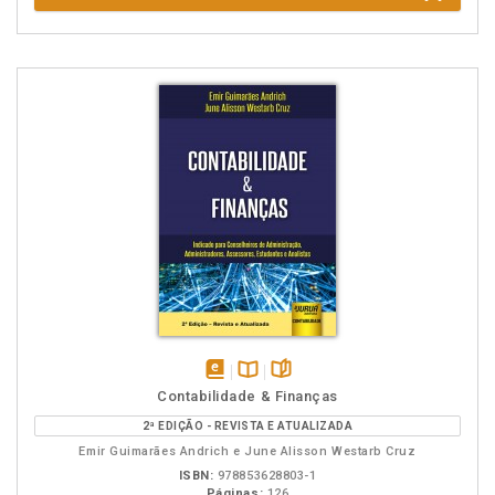
disponível
Disponível
páginas
Contabilidade & Finanças
em
na
2ª EDIÇÃO - REVISTA E ATUALIZADA
eBook
B.V.
Emir Guimarães Andrich e June Alisson Westarb Cruz
ISBN:
978853628803-1
Páginas:
126