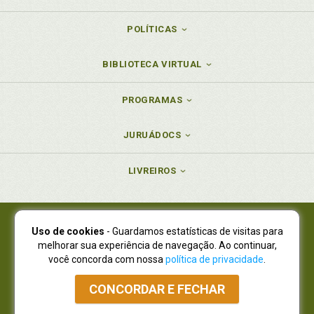
POLÍTICAS
BIBLIOTECA VIRTUAL
PROGRAMAS
JURUÁDOCS
LIVREIROS
Uso de cookies
- Guardamos estatísticas de visitas para
Juruá Editora Ltda., CNPJ 77.535.508/0001-19
melhorar sua experiência de navegação. Ao continuar,
Juruá Informática Ltda., CNPJ 01.701.561/0001-80
você concorda com nossa
política de privacidade
.
NOVO ENDEREÇO:
R. Flávio Dallegrave, 7665, São Lourenço |
Curitiba - Paraná - CEP 82210-310
CONCORDAR E FECHAR
Atendimento: (41) 4009-3900
|
Vendas Atacado: (41) 4009-3939
|
Atendimento via Whatsapp