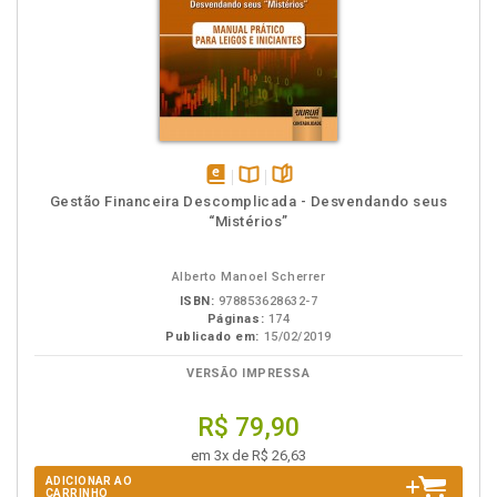
disponível
Disponível
páginas
Gestão Financeira Descomplicada - Desvendando seus
em
na
“Mistérios”
eBook
B.V.
Alberto Manoel Scherrer
ISBN:
978853628632-7
Páginas:
174
Publicado em:
15/02/2019
VERSÃO IMPRESSA
R$ 79,90
em 3x de R$ 26,63
ADICIONAR AO
CARRINHO