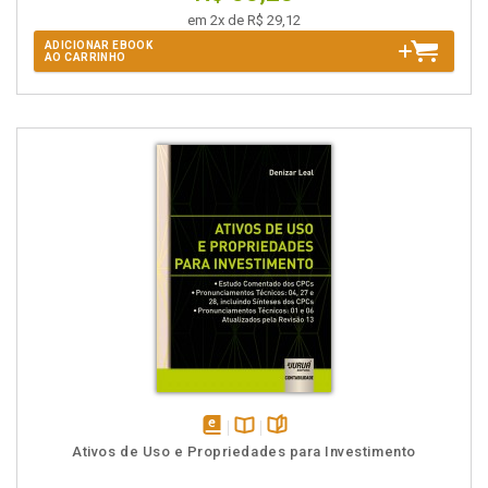
em 2x de R$ 29,12
ADICIONAR EBOOK
AO CARRINHO
disponível
Disponível
páginas
Ativos de Uso e Propriedades para Investimento
em
na