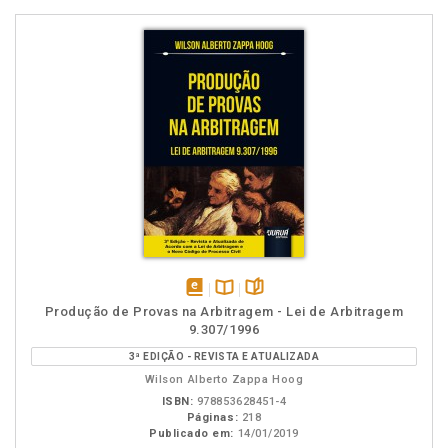
disponível
Disponível
páginas
Produção de Provas na Arbitragem - Lei de Arbitragem
em
na
9.307/1996
eBook
B.V.
3ª EDIÇÃO - REVISTA E ATUALIZADA
Wilson Alberto Zappa Hoog
ISBN:
978853628451-4
Páginas:
218
Publicado em:
14/01/2019