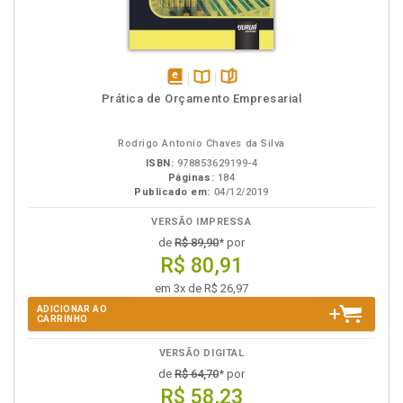
disponível
Disponível
páginas
Prática de Orçamento Empresarial
em
na
eBook
B.V.
Rodrigo Antonio Chaves da Silva
ISBN:
978853629199-4
Páginas:
184
Publicado em:
04/12/2019
VERSÃO IMPRESSA
de
R$ 89,90
* por
R$ 80,91
em 3x de R$ 26,97
ADICIONAR AO
CARRINHO
VERSÃO DIGITAL
de
R$ 64,70
* por
R$ 58,23