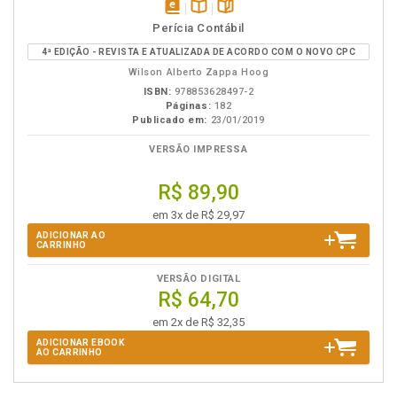
disponível
Disponível
páginas
Perícia Contábil
em
na
4ª EDIÇÃO - REVISTA E ATUALIZADA DE ACORDO COM O NOVO CPC
eBook
B.V.
Wilson Alberto Zappa Hoog
ISBN:
978853628497-2
Páginas:
182
Publicado em:
23/01/2019
VERSÃO IMPRESSA
R$ 89,90
em 3x de R$ 29,97
ADICIONAR AO
CARRINHO
VERSÃO DIGITAL
R$ 64,70
em 2x de R$ 32,35
ADICIONAR EBOOK
AO CARRINHO