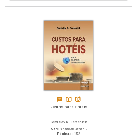
disponível
Disponível
páginas
Custos para Hotéis
em
na
eBook
B.V.
Tomislav R. Femenick
ISBN:
978853628687-7
Páginas:
152