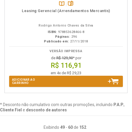
Disponível
páginas
Leasing Gerencial (Arrendamentos Mercantis)
na
B.V.
Rodrigo Antonio Chaves da Silva
ISBN:
978853628466-8
Páginas:
296
Publicado em:
27/11/2018
VERSÃO IMPRESSA
de
R$ 129,90
* por
R$ 116,91
em 4x de R$ 29,23
ADICIONAR AO
CARRINHO
* Desconto não cumulativo com outras promoções, incluindo
P.A.P.
,
Cliente Fiel
e
desconto de autores
Exibindo
49
-
60
de
152