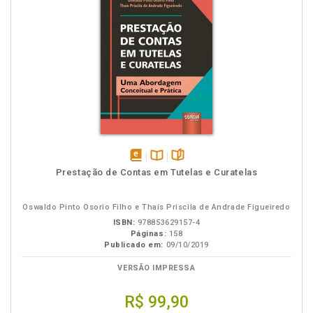
disponível
Disponível
páginas
Prestação de Contas em Tutelas e Curatelas
em
na
eBook
B.V.
Oswaldo Pinto Osorio Filho e Thaís Priscila de Andrade Figueiredo
ISBN:
978853629157-4
Páginas:
158
Publicado em:
09/10/2019
VERSÃO IMPRESSA
R$ 99,90