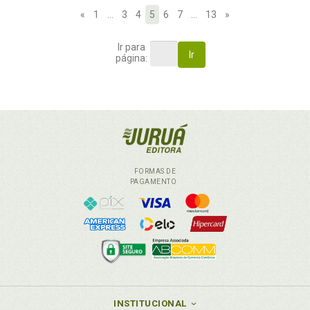
«
1
…
3
4
5
6
7
…
13
»
Ir para
Ir
página:
FORMAS DE
PAGAMENTO
INSTITUCIONAL