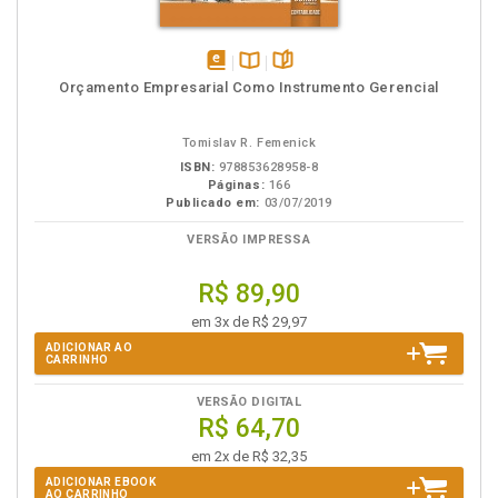
disponível
Disponível
páginas
Orçamento Empresarial Como Instrumento Gerencial
em
na
eBook
B.V.
Tomislav R. Femenick
ISBN:
978853628958-8
Páginas:
166
Publicado em:
03/07/2019
VERSÃO IMPRESSA
R$ 89,90
em 3x de R$ 29,97
ADICIONAR AO
CARRINHO
VERSÃO DIGITAL
R$ 64,70
em 2x de R$ 32,35
ADICIONAR EBOOK
AO CARRINHO