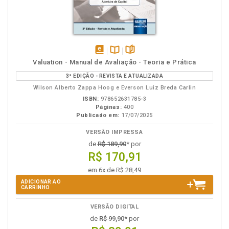
disponível
Disponível
páginas
Valuation - Manual de Avaliação - Teoria e Prática
em
na
3ª EDIÇÃO - REVISTA E ATUALIZADA
eBook
B.V.
Wilson Alberto Zappa Hoog e Everson Luiz Breda Carlin
ISBN:
978652631785-3
Páginas:
400
Publicado em:
17/07/2025
VERSÃO IMPRESSA
de
R$ 189,90
* por
R$ 170,91
em 6x de R$ 28,49
ADICIONAR AO
CARRINHO
VERSÃO DIGITAL
de
R$ 99,90
* por