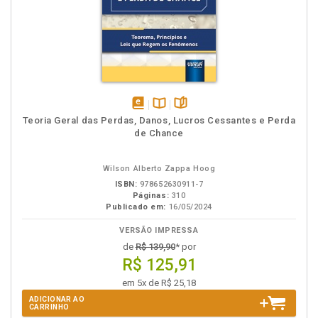
disponível
Disponível
páginas
Teoria Geral das Perdas, Danos, Lucros Cessantes e Perda
em
na
de Chance
eBook
B.V.
Wilson Alberto Zappa Hoog
ISBN:
978652630911-7
Páginas:
310
Publicado em:
16/05/2024
VERSÃO IMPRESSA
de
R$ 139,90
* por
R$ 125,91
em 5x de R$ 25,18
ADICIONAR AO
CARRINHO