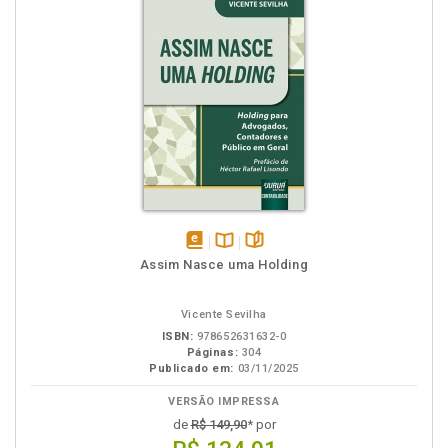
disponível
Disponível
páginas
Assim Nasce uma Holding
em
na
eBook
B.V.
Vicente Sevilha
ISBN:
978652631632-0
Páginas:
304
Publicado em:
03/11/2025
VERSÃO IMPRESSA
de
R$ 149,90
* por