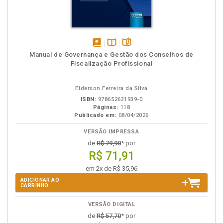
disponível
Disponível
páginas
Manual de Governança e Gestão dos Conselhos de
em
na
Fiscalização Profissional
eBook
B.V.
Elderson Ferreira da Silva
ISBN:
978652631939-0
Páginas:
118
Publicado em:
08/04/2026
VERSÃO IMPRESSA
de
R$ 79,90
* por
R$ 71,91
em 2x de R$ 35,96
ADICIONAR AO
CARRINHO
VERSÃO DIGITAL
de
R$ 57,70
* por