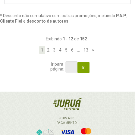
* Desconto não cumulativo com outras promoções, incluindo
P.A.P.
,
Cliente Fiel
e
desconto de autores
Exibindo
1
-
12
de
152
1
2
3
4
5
6
…
13
»
Ir para
Ir
página:
FORMAS DE
PAGAMENTO