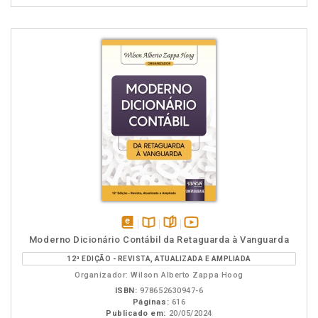
disponível
Disponível
páginas
vídeo
Moderno Dicionário Contábil da Retaguarda à Vanguarda
em
na
da
12ª EDIÇÃO - REVISTA, ATUALIZADA E AMPLIADA
eBook
B.V.
obra
Organizador: Wilson Alberto Zappa Hoog
ISBN:
978652630947-6
Páginas:
616
Publicado em:
20/05/2024