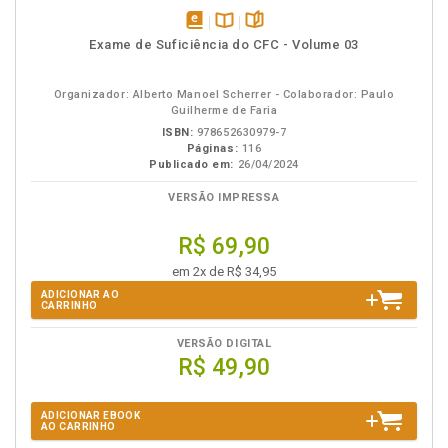
disponível
Disponível
páginas
Exame de Suficiência do CFC - Volume 03
em
na
eBook
B.V.
Organizador: Alberto Manoel Scherrer - Colaborador: Paulo
Guilherme de Faria
ISBN:
978652630979-7
Páginas:
116
Publicado em:
26/04/2024
VERSÃO IMPRESSA
R$ 69,90
em 2x de R$ 34,95
ADICIONAR AO
CARRINHO
VERSÃO DIGITAL
R$ 49,90
ADICIONAR EBOOK
AO CARRINHO