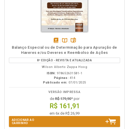
disponível
Disponível
páginas
Balanço Especial ou de Determinação para Apuração de
em
na
Haveres e/ou Deveres e Reembolso de Ações
eBook
B.V.
8ª EDIÇÃO - REVISTA E ATUALIZADA
Wilson Alberto Zappa Hoog
ISBN:
978652631581-1
Páginas:
414
Publicado em:
07/01/2025
VERSÃO IMPRESSA
de
R$ 179,90
* por
R$ 161,91
em 6x de R$ 26,99
ADICIONAR AO
CARRINHO