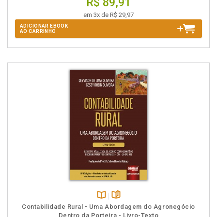
R$ 89,91
em 3x de R$ 29,97
ADICIONAR EBOOK
AO CARRINHO
Disponível
páginas
Contabilidade Rural - Uma Abordagem do Agronegócio
na
Dentro da Porteira - Livro-Texto