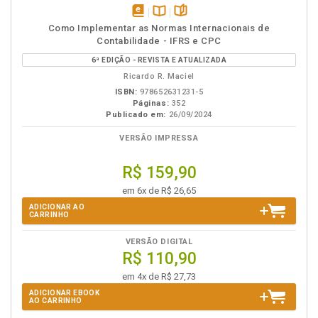
disponível
Disponível
páginas
Como Implementar as Normas Internacionais de
em
na
Contabilidade - IFRS e CPC
eBook
B.V.
6ª EDIÇÃO - REVISTA E ATUALIZADA
Ricardo R. Maciel
ISBN:
978652631231-5
Páginas:
352
Publicado em:
26/09/2024
VERSÃO IMPRESSA
R$ 159,90
em 6x de R$ 26,65
ADICIONAR AO
CARRINHO
VERSÃO DIGITAL
R$ 110,90
em 4x de R$ 27,73
ADICIONAR EBOOK
AO CARRINHO