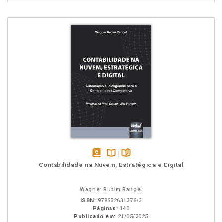
disponível
Disponível
páginas
Contabilidade na Nuvem, Estratégica e Digital
em
na
eBook
B.V.
Wagner Rubim Rangel
ISBN:
978652631376-3
Páginas:
140
Publicado em:
21/05/2025