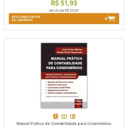
R$ 51,93
em 2x de R$ 25,97
ADICIONAR EBOOK
AO CARRINHO
disponível
Disponível
páginas
Manual Prático de Contabilidade para Condomínios