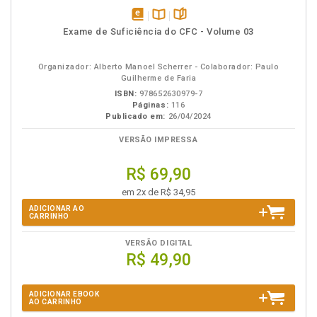
disponível
Disponível
páginas
Exame de Suficiência do CFC - Volume 03
em
na
eBook
B.V.
Organizador: Alberto Manoel Scherrer - Colaborador: Paulo
Guilherme de Faria
ISBN:
978652630979-7
Páginas:
116
Publicado em:
26/04/2024
VERSÃO IMPRESSA
R$ 69,90
em 2x de R$ 34,95
ADICIONAR AO
CARRINHO
VERSÃO DIGITAL
R$ 49,90
ADICIONAR EBOOK
AO CARRINHO