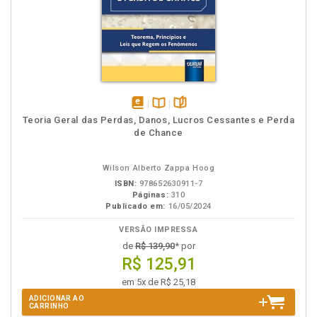
disponível
Disponível
páginas
Teoria Geral das Perdas, Danos, Lucros Cessantes e Perda
em
na
de Chance
eBook
B.V.
Wilson Alberto Zappa Hoog
ISBN:
978652630911-7
Páginas:
310
Publicado em:
16/05/2024
VERSÃO IMPRESSA
de
R$ 139,90
* por
R$ 125,91
em 5x de R$ 25,18
ADICIONAR AO
CARRINHO