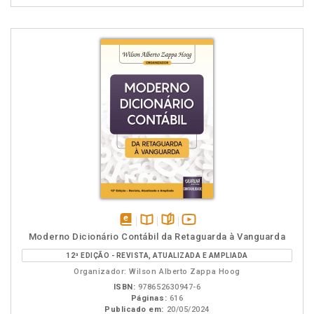
disponível
Disponível
páginas
vídeo
Moderno Dicionário Contábil da Retaguarda à Vanguarda
em
na
da
12ª EDIÇÃO - REVISTA, ATUALIZADA E AMPLIADA
eBook
B.V.
obra
Organizador: Wilson Alberto Zappa Hoog
ISBN:
978652630947-6
Páginas:
616
Publicado em:
20/05/2024