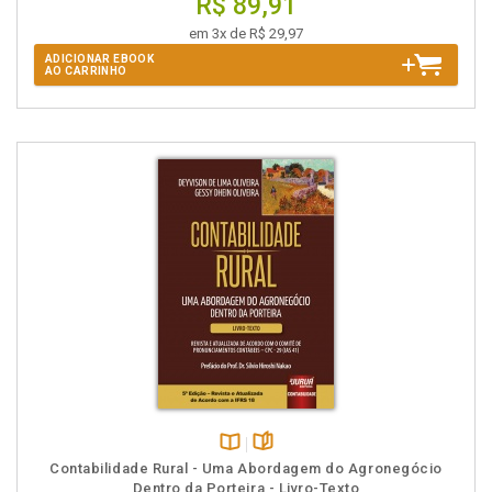
R$ 89,91
em 3x de R$ 29,97
ADICIONAR EBOOK
AO CARRINHO
Disponível
páginas
Contabilidade Rural - Uma Abordagem do Agronegócio
na
Dentro da Porteira - Livro-Texto