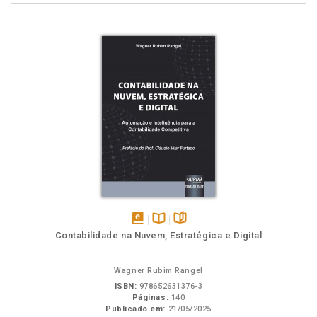
disponível
Disponível
páginas
Contabilidade na Nuvem, Estratégica e Digital
em
na
eBook
B.V.
Wagner Rubim Rangel
ISBN:
978652631376-3
Páginas:
140
Publicado em:
21/05/2025