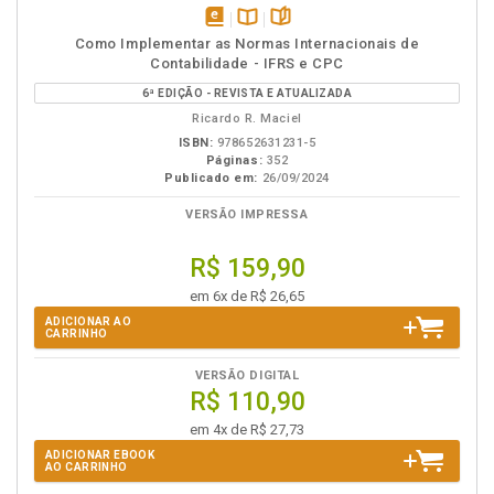
disponível
Disponível
páginas
Como Implementar as Normas Internacionais de
em
na
Contabilidade - IFRS e CPC
eBook
B.V.
6ª EDIÇÃO - REVISTA E ATUALIZADA
Ricardo R. Maciel
ISBN:
978652631231-5
Páginas:
352
Publicado em:
26/09/2024
VERSÃO IMPRESSA
R$ 159,90
em 6x de R$ 26,65
ADICIONAR AO
CARRINHO
VERSÃO DIGITAL
R$ 110,90
em 4x de R$ 27,73
ADICIONAR EBOOK
AO CARRINHO