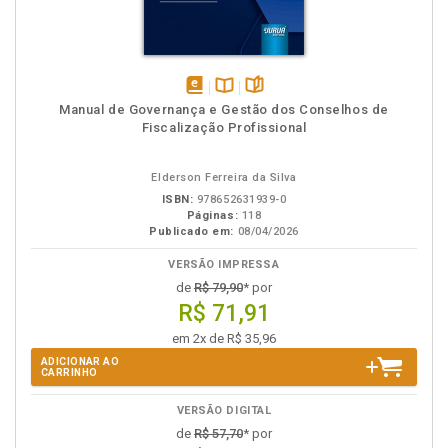
disponível
Disponível
páginas
Manual de Governança e Gestão dos Conselhos de
em
na
Fiscalização Profissional
eBook
B.V.
Elderson Ferreira da Silva
ISBN:
978652631939-0
Páginas:
118
Publicado em:
08/04/2026
VERSÃO IMPRESSA
de
R$ 79,90
* por
R$ 71,91
em 2x de R$ 35,96
ADICIONAR AO
CARRINHO
VERSÃO DIGITAL
de
R$ 57,70
* por