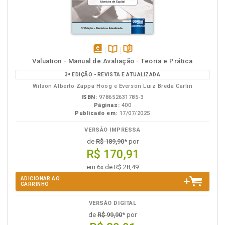
disponível
Disponível
páginas
Valuation - Manual de Avaliação - Teoria e Prática
em
na
3ª EDIÇÃO - REVISTA E ATUALIZADA
eBook
B.V.
Wilson Alberto Zappa Hoog e Everson Luiz Breda Carlin
ISBN:
978652631785-3
Páginas:
400
Publicado em:
17/07/2025
VERSÃO IMPRESSA
de
R$ 189,90
* por
R$ 170,91
em 6x de R$ 28,49
ADICIONAR AO
CARRINHO
VERSÃO DIGITAL
de
R$ 99,90
* por