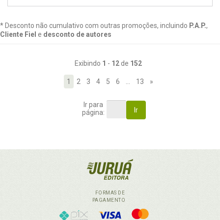
* Desconto não cumulativo com outras promoções, incluindo
P.A.P.
,
Cliente Fiel
e
desconto de autores
Exibindo
1
-
12
de
152
1
2
3
4
5
6
…
13
»
Ir para
Ir
página:
FORMAS DE
PAGAMENTO