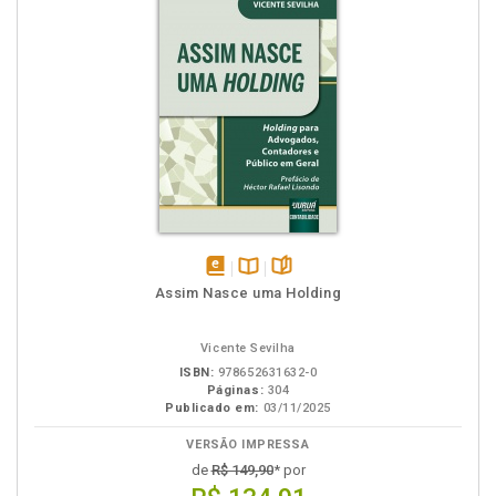
disponível
Disponível
páginas
Assim Nasce uma Holding
em
na
eBook
B.V.
Vicente Sevilha
ISBN:
978652631632-0
Páginas:
304
Publicado em:
03/11/2025
VERSÃO IMPRESSA
de
R$ 149,90
* por