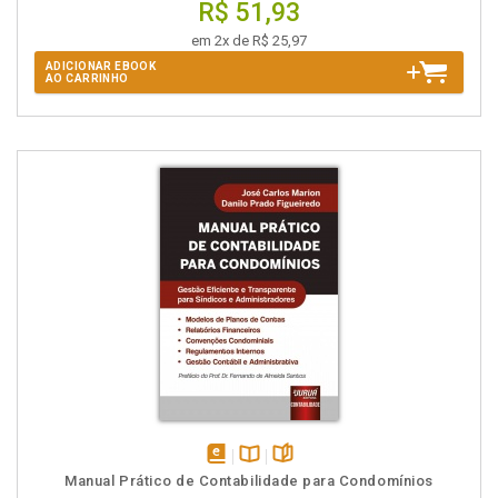
R$ 51,93
em 2x de R$ 25,97
ADICIONAR EBOOK
AO CARRINHO
disponível
Disponível
páginas
Manual Prático de Contabilidade para Condomínios