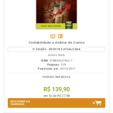
Disponível
páginas
Contabilidade e Análise de Custos
na
3ª EDIÇÃO - REVISTA E ATUALIZADA
B.V.
Anélio Berti
ISBN:
978853627402-7
Páginas:
318
Publicado em:
30/10/2017
VERSÃO IMPRESSA
R$ 139,90
em 5x de R$ 27,98
ADICIONAR AO
CARRINHO