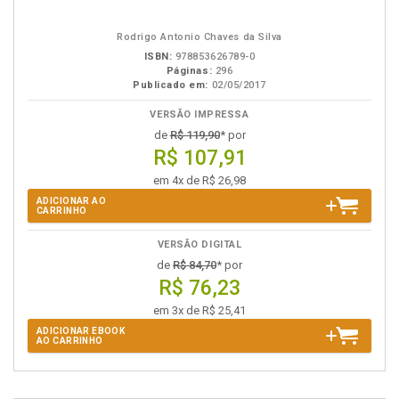
em
na
eBook
B.V.
Rodrigo Antonio Chaves da Silva
ISBN:
978853626789-0
Páginas:
296
Publicado em:
02/05/2017
VERSÃO IMPRESSA
de
R$ 119,90
* por
R$ 107,91
em 4x de R$ 26,98
ADICIONAR AO
CARRINHO
VERSÃO DIGITAL
de
R$ 84,70
* por
R$ 76,23
em 3x de R$ 25,41
ADICIONAR EBOOK
AO CARRINHO