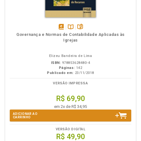
disponível
Disponível
páginas
Governança e Normas de Contabilidade Aplicadas às
em
na
Igrejas
eBook
B.V.
Elizeu Bandeira de Lima
ISBN:
978853628480-4
Páginas:
142
Publicado em:
23/11/2018
VERSÃO IMPRESSA
R$ 69,90
em 2x de R$ 34,95
ADICIONAR AO
CARRINHO
VERSÃO DIGITAL
R$ 49,90