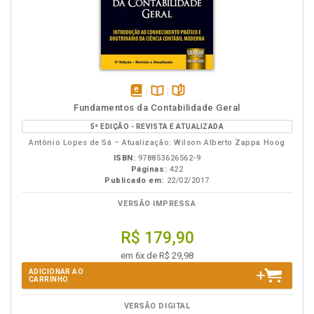
disponível
Disponível
páginas
Fundamentos da Contabilidade Geral
em
na
5ª EDIÇÃO - REVISTA E ATUALIZADA
eBook
B.V.
Antônio Lopes de Sá – Atualização: Wilson Alberto Zappa Hoog
ISBN:
978853626562-9
Páginas:
422
Publicado em:
22/02/2017
VERSÃO IMPRESSA
R$ 179,90
em 6x de R$ 29,98
ADICIONAR AO
CARRINHO
VERSÃO DIGITAL