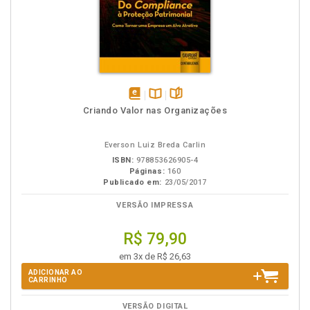
disponível
Disponível
páginas
Criando Valor nas Organizações
em
na
eBook
B.V.
Everson Luiz Breda Carlin
ISBN:
978853626905-4
Páginas:
160
Publicado em:
23/05/2017
VERSÃO IMPRESSA
R$ 79,90
em 3x de R$ 26,63
ADICIONAR AO
CARRINHO
VERSÃO DIGITAL