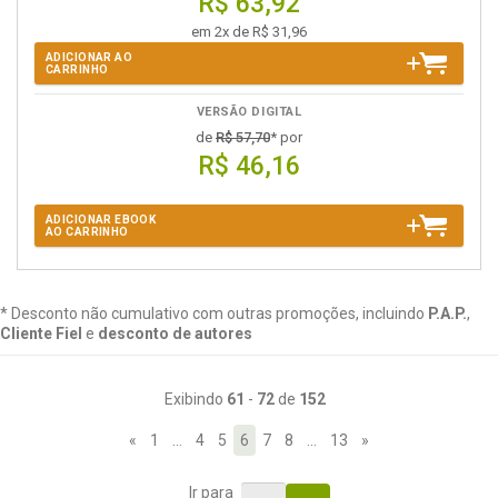
R$ 63,92
em 2x de R$ 31,96
ADICIONAR AO
CARRINHO
VERSÃO DIGITAL
de
R$ 57,70
* por
R$ 46,16
ADICIONAR EBOOK
AO CARRINHO
* Desconto não cumulativo com outras promoções, incluindo
P.A.P.
,
Cliente Fiel
e
desconto de autores
Exibindo
61
-
72
de
152
«
1
…
4
5
6
7
8
…
13
»
Ir para