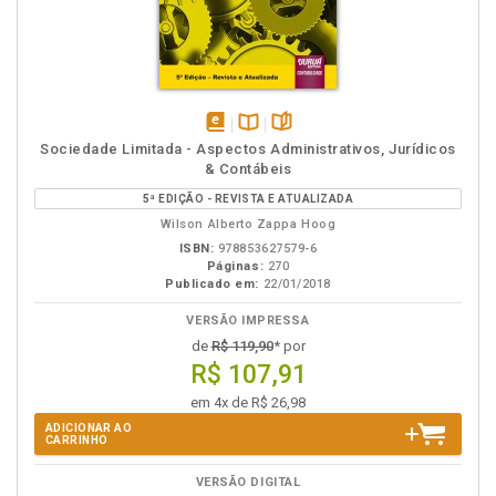
disponível
Disponível
páginas
Sociedade Limitada - Aspectos Administrativos, Jurídicos
em
na
& Contábeis
eBook
B.V.
5ª EDIÇÃO - REVISTA E ATUALIZADA
Wilson Alberto Zappa Hoog
ISBN:
978853627579-6
Páginas:
270
Publicado em:
22/01/2018
VERSÃO IMPRESSA
de
R$ 119,90
* por
R$ 107,91
em 4x de R$ 26,98
ADICIONAR AO
CARRINHO
VERSÃO DIGITAL