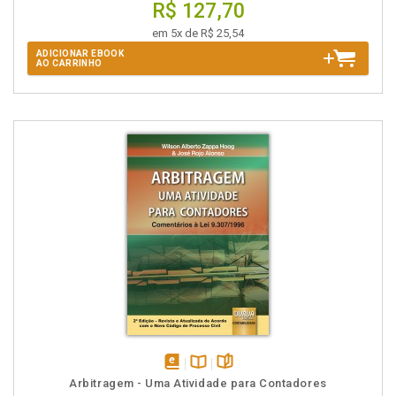
R$ 127,70
em 5x de R$ 25,54
ADICIONAR EBOOK
AO CARRINHO
disponível
Disponível
páginas
Arbitragem - Uma Atividade para Contadores