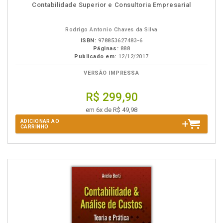
Disponível
páginas
Contabilidade Superior e Consultoria Empresarial
na
B.V.
Rodrigo Antonio Chaves da Silva
ISBN:
978853627483-6
Páginas:
888
Publicado em:
12/12/2017
VERSÃO IMPRESSA
R$ 299,90
em 6x de R$ 49,98
ADICIONAR AO
CARRINHO