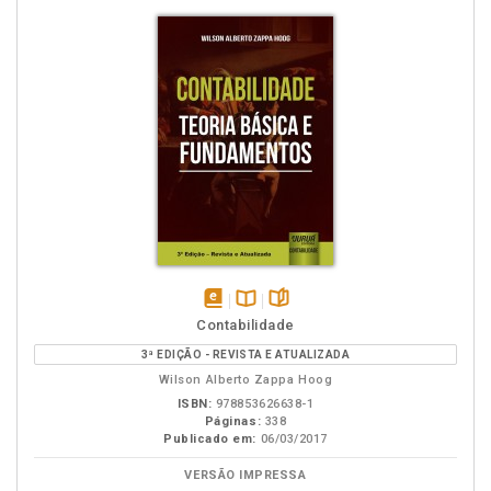
disponível
Disponível
páginas
Contabilidade
em
na
3ª EDIÇÃO - REVISTA E ATUALIZADA
eBook
B.V.
Wilson Alberto Zappa Hoog
ISBN:
978853626638-1
Páginas:
338
Publicado em:
06/03/2017
VERSÃO IMPRESSA