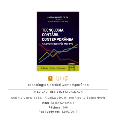
disponível
Disponível
páginas
Tecnologia Contábil Contemporânea
em
na
3ª EDIÇÃO - REVISTA E ATUALIZADA
eBook
B.V.
Antônio Lopes de Sá - Atualização: Wilson Alberto Zappa Hoog
ISBN:
978853627054-8
Páginas:
268
Publicado em:
12/07/2017