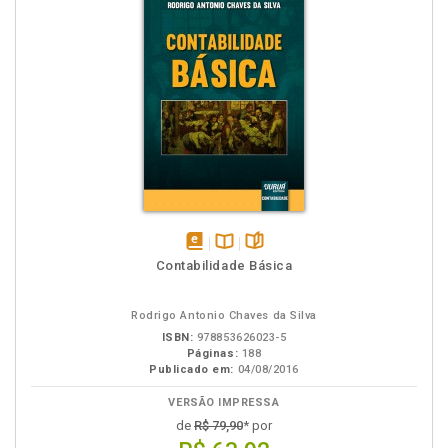
disponível
Disponível
páginas
Contabilidade Básica
em
na
eBook
B.V.
Rodrigo Antonio Chaves da Silva
ISBN:
978853626023-5
Páginas:
188
Publicado em:
04/08/2016
VERSÃO IMPRESSA
de
R$ 79,90
* por