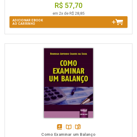
R$ 57,70
em 2x de R$ 28,85
ADICIONAR EBOOK
AO CARRINHO
disponível
Disponível
páginas
Como Examinar um Balanço