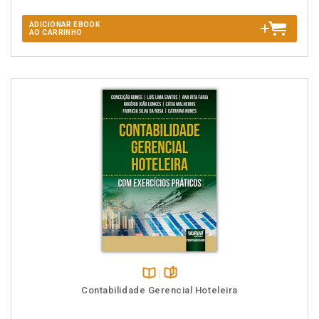
ADICIONAR EBOOK
AO CARRINHO
Disponível
páginas
Contabilidade Gerencial Hoteleira
na
B.V.