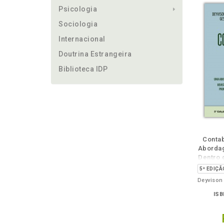
Psicologia
Sociologia
Internacional
Doutrina Estrangeira
Biblioteca IDP
Também
Folheie
Também
També
F
Contab
Aborda
Dentro d
ISB