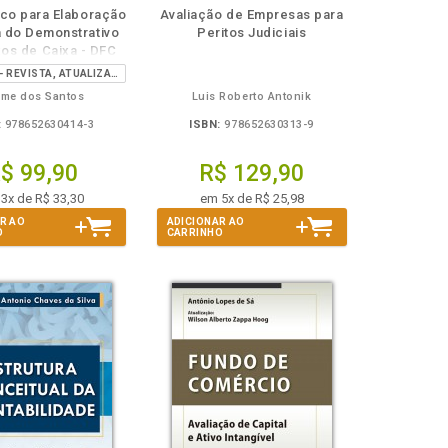
Disponível
páginas
Disponível
páginas
ico para Elaboração
Avaliação de Empresas para
na
na
a do Demonstrativo
Peritos Judiciais
B.V.
B.V.
xos de Caixa - DFC
3ª EDIÇÃO - REVISTA, ATUALIZADA E AMPLIADA
me dos Santos
Luis Roberto Antonik
:
978652630414-3
ISBN:
978652630313-9
$ 99,90
R$ 129,90
3x de R$ 33,30
em 5x de R$ 25,98
R AO
ADICIONAR AO
O
CARRINHO