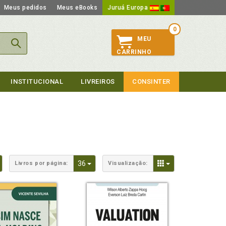
Meus pedidos
Meus eBooks
Juruá Europa
0
MEU
CARRINHO
INSTITUCIONAL
LIVREIROS
CONSINTER
Toggle Dropdown
Toggle Dropdown
Toggle Dropdown
36
Livros por página:
Visualização: