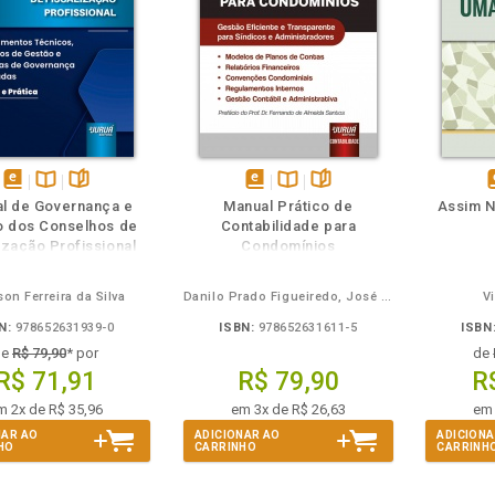
m
olheie
Também
Também
Folheie
disponível
Disponível
páginas
disponível
Disponível
páginas
d
l de Governança e
Manual Prático de
Assim N
em
na
em
na
o dos Conselhos de
Contabilidade para
eBook
B.V.
eBook
B.V.
e
ização Profissional
Condomínios
son Ferreira da Silva
Danilo Prado Figueiredo, José Carlos Marion
V
N:
978652631939-0
ISBN:
978652631611-5
ISBN
de
R$ 79,90
* por
de
R$ 71,91
R$ 79,90
R
m 2x de R$ 35,96
em 3x de R$ 26,63
em 
NAR AO
ADICIONAR AO
ADICIONA
HO
CARRINHO
CARRINH