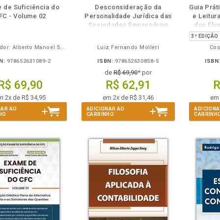
disponível
Disponível
páginas
disponível
Disponível
páginas
 de Suficiência do
Desconsideração da
Guia Prát
em
na
em
na
FC - Volume 02
Personalidade Jurídica das
e Leitur
eBook
B.V.
eBook
B.V.
Sociedades Empresárias
dos Flu
Organizador: Alberto Manoel Scherrer - Colaborador: Paulo Guilherme de Faria
Luiz Fernando Molléri
Cos
N:
978652631089-2
ISBN:
978652630858-5
ISBN
de
R$ 69,90
* por
R$ 69,90
R$ 62,91
R
m 2x de R$ 34,95
em 2x de R$ 31,46
em 
NAR AO
ADICIONAR AO
ADICIONA
HO
CARRINHO
CARRINH