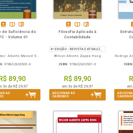
m
olheie
Também
Também
Folheie
disponível
Disponível
páginas
disponível
Disponível
páginas
d
 de Suficiência do
Filosofia Aplicada à
Estrut
em
na
em
na
FC - Volume 01
Contabilidade
C
eBook
B.V.
eBook
B.V.
e
4ª EDIÇÃO - REVISTA E ATUALIZADA
Organizador: Alberto Manoel Scherrer - Colaborador: José Cesar de Faria
Wilson Alberto Zappa Hoog
Rodrigo An
N:
978652630503-4
ISBN:
978652630501-0
ISBN
R$ 89,90
R$ 89,90
R
m 3x de R$ 29,97
em 3x de R$ 29,97
em 
NAR AO
ADICIONAR AO
ADICIONA
HO
CARRINHO
CARRINH