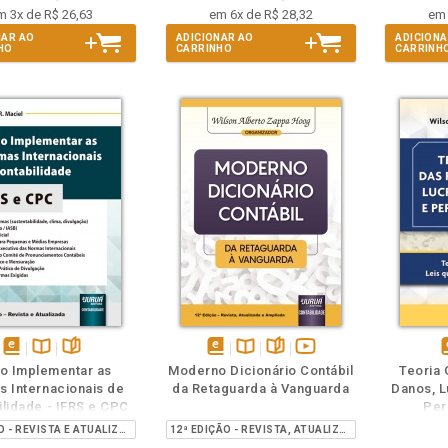
m 3x de R$ 26,63
em 6x de R$ 28,32
em 
NAR AO
ADICIONAR AO
ADICIONA
HO
CARRINHO
CARRINH
m
olheie
Também
Também
Folheie
disponível
Disponível
páginas
disponível
Disponível
páginas
vídeo
d
 Implementar as
Moderno Dicionário Contábil
Teoria 
em
na
em
na
da
 Internacionais de
da Retaguarda à Vanguarda
Danos, L
eBook
B.V.
eBook
B.V.
obra
e
ilidade - IFRS e CPC
Per
6ª EDIÇÃO - REVISTA E ATUALIZADA
12ª EDIÇÃO - REVISTA, ATUALIZADA E AMPLIADA