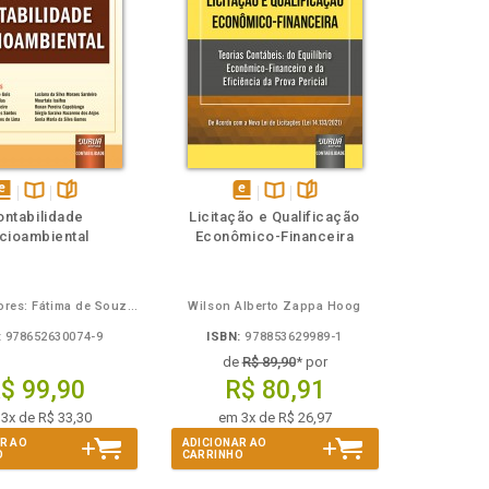
isponível
Disponível
páginas
disponível
Disponível
páginas
ontabilidade
Licitação e Qualificação
em
na
em
na
cioambiental
Econômico-Financeira
Book
B.V.
eBook
B.V.
Organizadores: Fátima de Souza Freire, Cesar Augusto Tibúrcio Silva, Sonia Maria da Silva Gomes e Luciana da Silva Moraes Sardeiro
Wilson Alberto Zappa Hoog
:
978652630074-9
ISBN:
978853629989-1
de
R$ 89,90
* por
$ 99,90
R$ 80,91
3x de R$ 33,30
em 3x de R$ 26,97
R AO
ADICIONAR AO
O
CARRINHO