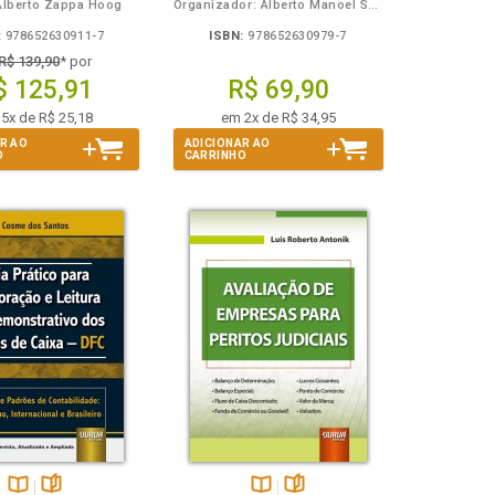
Alberto Zappa Hoog
Organizador: Alberto Manoel Scherrer - Colaborador: Paulo Guilherme de Faria
:
978652630911-7
ISBN:
978652630979-7
R$ 139,90
* por
$ 125,91
R$ 69,90
5x de R$ 25,18
em 2x de R$ 34,95
R AO
ADICIONAR AO
O
CARRINHO