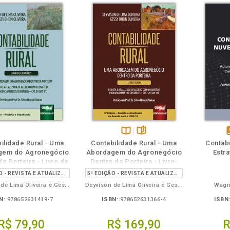
m
olheie
Também
Também
Folheie
Disponível
páginas
d
ilidade Rural - Uma
Contabilidade Rural - Uma
Contab
na
gem do Agronegócio
Abordagem do Agronegócio
Estra
B.V.
e
a Porteira - Livro de
Dentro da Porteira - Livro-
Exercícios
Texto
5ª EDIÇÃO - REVISTA E ATUALIZADA
5ª EDIÇÃO - REVISTA E ATUALIZADA DE ACORDO COM A IFRS 18
Deyvison de Lima Oliveira e Gessy Dhein Oliveira
Deyvison de Lima Oliveira e Gessy Dhein Oliveira
Wagn
N:
978652631419-7
ISBN:
978652631366-4
ISBN
R$ 79,90
R$ 169,90
R