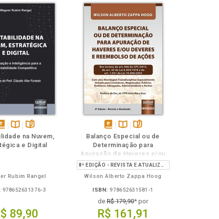
isponível
Disponível
páginas
disponível
Disponível
páginas
ilidade na Nuvem,
Balanço Especial ou de
em
na
em
na
tégica e Digital
Determinação para
Book
B.V.
eBook
B.V.
Apuração de Haveres e/ou
Deveres e Reembolso de
8ª EDIÇÃO - REVISTA E ATUALIZADA
Ações
er Rubim Rangel
Wilson Alberto Zappa Hoog
:
978652631376-3
ISBN:
978652631581-1
de
R$ 179,90
* por
$ 89,90
R$ 161,91