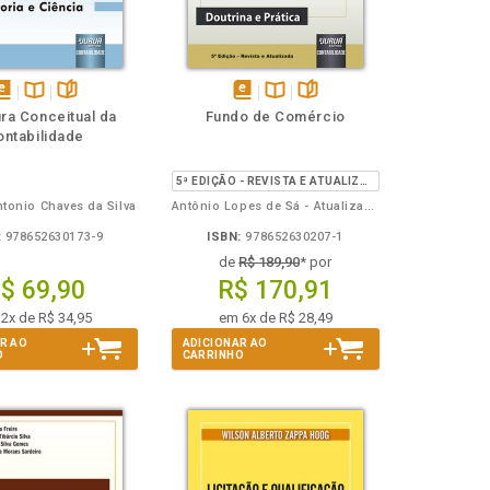
isponível
Disponível
páginas
disponível
Disponível
páginas
ura Conceitual da
Fundo de Comércio
em
na
em
na
ontabilidade
Book
B.V.
eBook
B.V.
5ª EDIÇÃO - REVISTA E ATUALIZADA
tonio Chaves da Silva
Antônio Lopes de Sá - Atualização: Wilson Alberto Zappa Hoog
:
978652630173-9
ISBN:
978652630207-1
de
R$ 189,90
* por
$ 69,90
R$ 170,91
2x de R$ 34,95
em 6x de R$ 28,49
R AO
ADICIONAR AO
O
CARRINHO