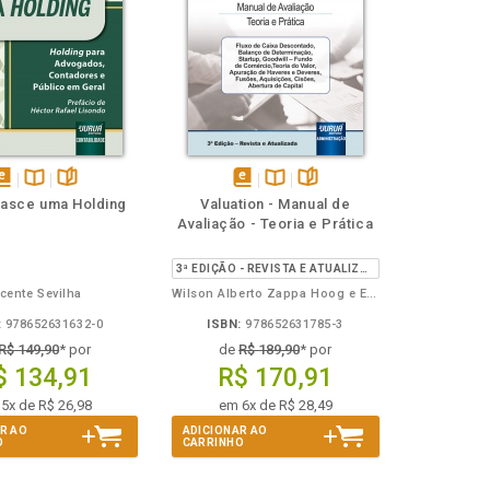
isponível
Disponível
páginas
disponível
Disponível
páginas
asce uma Holding
Valuation - Manual de
em
na
em
na
Avaliação - Teoria e Prática
Book
B.V.
eBook
B.V.
3ª EDIÇÃO - REVISTA E ATUALIZADA
icente Sevilha
Wilson Alberto Zappa Hoog e Everson Luiz Breda Carlin
:
978652631632-0
ISBN:
978652631785-3
R$ 149,90
* por
de
R$ 189,90
* por
$ 134,91
R$ 170,91
5x de R$ 26,98
em 6x de R$ 28,49
R AO
ADICIONAR AO
O
CARRINHO