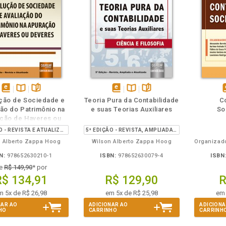
m
olheie
Também
Também
Folheie
disponível
Disponível
páginas
disponível
Disponível
páginas
d
ção de Sociedade e
Teoria Pura da Contabilidade
C
em
na
em
na
ção do Patrimônio na
e suas Teorias Auxiliares
So
eBook
B.V.
eBook
B.V.
e
ção de Haveres ou
Deveres
8ª EDIÇÃO - REVISTA E ATUALIZADA
5ª EDIÇÃO - REVISTA, AMPLIADA E ATUALIZADA
 Alberto Zappa Hoog
Wilson Alberto Zappa Hoog
N:
978652630210-1
ISBN:
978652630079-4
ISBN
e
R$ 149,90
* por
R$ 134,91
R$ 129,90
R
m 5x de R$ 26,98
em 5x de R$ 25,98
em 
NAR AO
ADICIONAR AO
ADICIONA
HO
CARRINHO
CARRINH