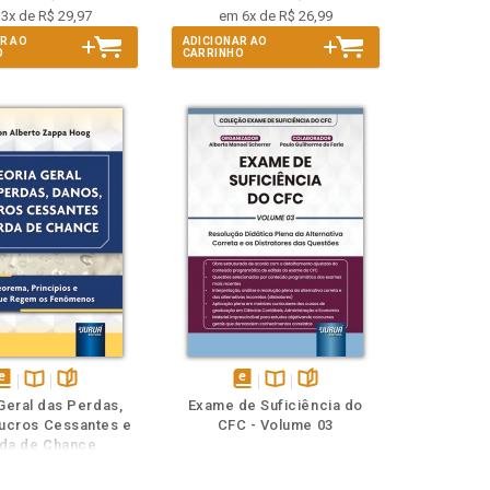
3x de R$ 29,97
em 6x de R$ 26,99
R AO
ADICIONAR AO
O
CARRINHO
isponível
Disponível
páginas
disponível
Disponível
páginas
Geral das Perdas,
Exame de Suficiência do
em
na
em
na
ucros Cessantes e
CFC - Volume 03
Book
B.V.
eBook
B.V.
da de Chance