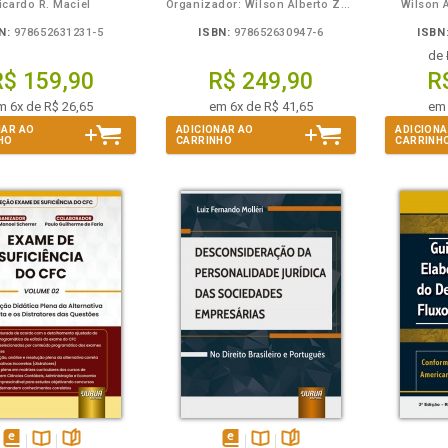
icardo R. Maciel
Organizador: Wilson Alberto Zappa Hoog
Wilson 
N:
978652631231-5
ISBN:
978652630947-6
ISBN
de
R$ 159,90
R$ 249,90
R
m 6x de R$ 26,65
em 6x de R$ 41,65
em 
NAR AO
ADICIONAR AO
ADICIONA
HO
CARRINHO
CARRINH
eie
Também
Folheie