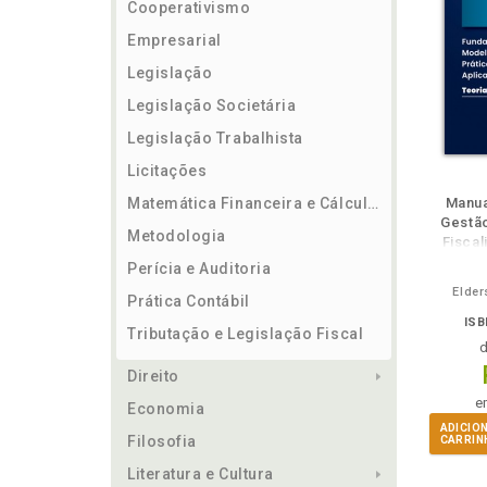
Cooperativismo
Empresarial
Legislação
Legislação Societária
Legislação Trabalhista
Licitações
ém
Folheie
Também
Também
Folheie
Também
També
F
Matemática Financeira e Cálculos
Manua
Gestã
Metodologia
Fiscal
Perícia e Auditoria
Elder
Prática Contábil
ISB
Tributação e Legislação Fiscal
Direito
e
Economia
ADICIO
Filosofia
CARRIN
Literatura e Cultura