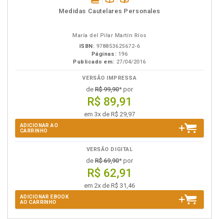
disponível
Disponível
páginas
Medidas Cautelares Personales
em
na
eBook
B.V.
María del Pilar Martín Ríos
ISBN:
978853625672-6
Páginas:
196
Publicado em:
27/04/2016
VERSÃO IMPRESSA
de
R$ 99,90
* por
R$ 89,91
em 3x de R$ 29,97
ADICIONAR AO
CARRINHO
VERSÃO DIGITAL
de
R$ 69,90
* por
R$ 62,91
em 2x de R$ 31,46
ADICIONAR EBOOK
AO CARRINHO