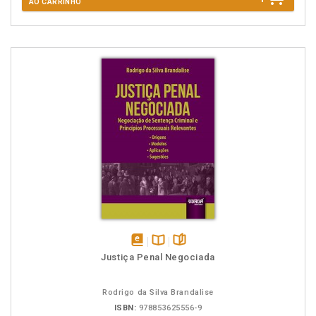
AO CARRINHO
disponível
Disponível
páginas
Justiça Penal Negociada
em
na
eBook
B.V.
Rodrigo da Silva Brandalise
ISBN:
978853625556-9