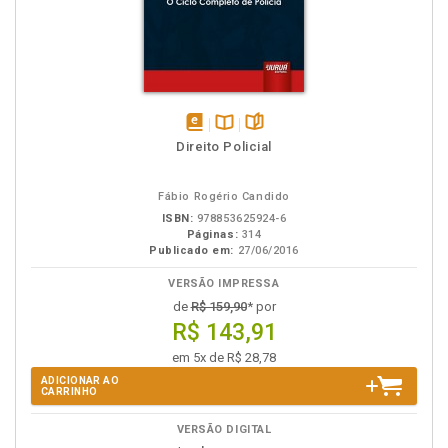
disponível
Disponível
páginas
Direito Policial
em
na
eBook
B.V.
Fábio Rogério Candido
ISBN:
978853625924-6
Páginas:
314
Publicado em:
27/06/2016
VERSÃO IMPRESSA
de
R$ 159,90
* por
R$ 143,91
em 5x de R$ 28,78
ADICIONAR AO
CARRINHO
VERSÃO DIGITAL