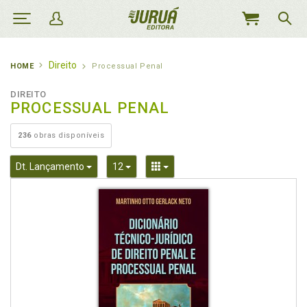
MEU
CARRINHO
Direito
HOME
Processual Penal
DIREITO
PROCESSUAL PENAL
236
obras disponíveis
Toggle Dropdown
Toggle Dropdown
Toggle Dropdown
Dt. Lançamento
12