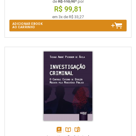
de
R$ 110,90
* por
R$ 99,81
em 3x de R$ 33,27
ADICIONAR EBOOK
AO CARRINHO
disponível
Disponível
páginas