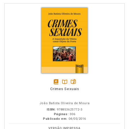
disponível
Disponível
páginas
Crimes Sexuais
em
na
eBook
B.V.
João Batista Oliveira de Moura
ISBN:
978853625772-3
Páginas:
306
Publicado em:
04/05/2016
VERSÃO IMPRESSA