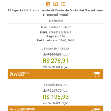
disponível
Disponível
páginas
El Agente Infiltrado desde el Punto de Vista del Garantismo
em
na
Procesal Penal
eBook
B.V.
2ª EDICIÓN
Flávio Cardoso Pereira
ISBN:
978853625589-7
Páginas:
778
Publicado em:
26/02/2016
VERSÃO IMPRESSA
de
R$ 309,90
* por
R$ 278,91
em 6x de R$ 46,49
ADICIONAR AO
CARRINHO
VERSÃO DIGITAL
de
R$ 217,70
* por
R$ 195,93
em 6x de R$ 32,66
ADICIONAR EBOOK