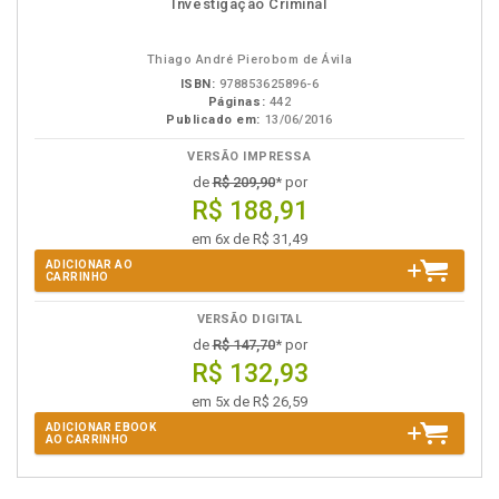
Investigação Criminal
em
na
eBook
B.V.
Thiago André Pierobom de Ávila
ISBN:
978853625896-6
Páginas:
442
Publicado em:
13/06/2016
VERSÃO IMPRESSA
de
R$ 209,90
* por
R$ 188,91
em 6x de R$ 31,49
ADICIONAR AO
CARRINHO
VERSÃO DIGITAL
de
R$ 147,70
* por
R$ 132,93
em 5x de R$ 26,59
ADICIONAR EBOOK
AO CARRINHO