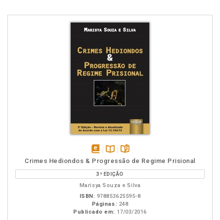
disponível
Disponível
páginas
Crimes Hediondos & Progressão de Regime Prisional
em
na
3ª EDIÇÃO
eBook
B.V.
Marisya Souza e Silva
ISBN:
978853625595-8
Páginas:
248
Publicado em:
17/03/2016