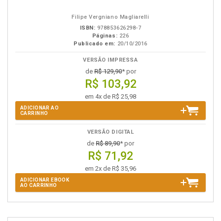
em
na
eBook
B.V.
Filipe Vergniano Magliarelli
ISBN:
978853626298-7
Páginas:
226
Publicado em:
20/10/2016
VERSÃO IMPRESSA
de
R$ 129,90
* por
R$ 103,92
em 4x de R$ 25,98
ADICIONAR AO
CARRINHO
VERSÃO DIGITAL
de
R$ 89,90
* por
R$ 71,92
em 2x de R$ 35,96
ADICIONAR EBOOK
AO CARRINHO