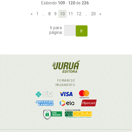
Exibindo
109
-
120
de
236
«
1
…
8
9
10
11
12
…
20
»
Ir para
Ir
página:
FORMAS DE
PAGAMENTO