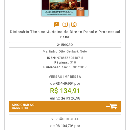
disponível
Disponível
páginas
Dicionário Técnico-Jurídico de Direito Penal e Processual
em
na
Penal
eBook
B.V.
2ª EDIÇÃO
Martinho Otto Gerlack Neto
ISBN:
978853626487-5
Páginas:
310
Publicado em:
13/01/2017
VERSÃO IMPRESSA
de
R$ 149,90
* por
R$ 134,91
em 5x de R$ 26,98
ADICIONAR AO
CARRINHO
VERSÃO DIGITAL
de
R$ 104,70
* por