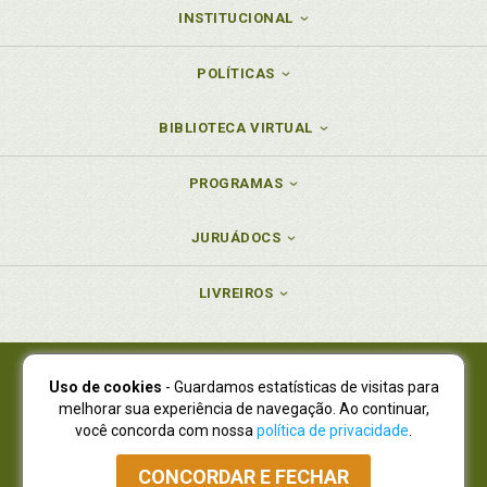
INSTITUCIONAL
POLÍTICAS
BIBLIOTECA VIRTUAL
PROGRAMAS
JURUÁDOCS
LIVREIROS
Uso de cookies
- Guardamos estatísticas de visitas para
Juruá Editora Ltda., CNPJ 77.535.508/0001-19
melhorar sua experiência de navegação. Ao continuar,
Juruá Informática Ltda., CNPJ 01.701.561/0001-80
você concorda com nossa
política de privacidade
.
NOVO ENDEREÇO:
R. Flávio Dallegrave, 7665, São Lourenço |
Curitiba - Paraná - CEP 82210-310
CONCORDAR E FECHAR
Atendimento: (41) 4009-3900
|
Vendas Atacado: (41) 4009-3939
|