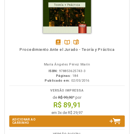
disponível
Disponível
páginas
Procedimiento Ante el Jurado - Teoría y Práctica
em
na
eBook
B.V.
María Ángeles Pérez Marín
ISBN:
978853625743-3
Páginas:
184
Publicado em:
02/05/2016
VERSÃO IMPRESSA
de
R$ 99,90
* por
R$ 89,91
em 3x de R$ 29,97
ADICIONAR AO
CARRINHO