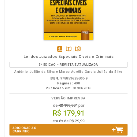
disponível
Disponível
páginas
Lei dos Juizados Especiais Cíveis e Criminais
em
na
3ª EDIÇÃO – REVISTA E ATUALIZADA
eBook
B.V.
Antônio Julião da Silva e Marco Aurélio Garcia Julião da Silva
ISBN:
978853625600-9
Páginas:
408
Publicado em:
01/03/2016
VERSÃO IMPRESSA
de
R$ 199,90
* por
R$ 179,91
em 6x de R$ 29,99
ADICIONAR AO
CARRINHO