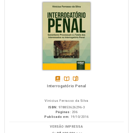
disponível
Disponível
páginas
Interrogatório Penal
em
na
eBook
B.V.
Vinicius Ferrasso da Silva
ISBN:
978853626296-3
Páginas:
206
Publicado em:
19/10/2016
VERSÃO IMPRESSA