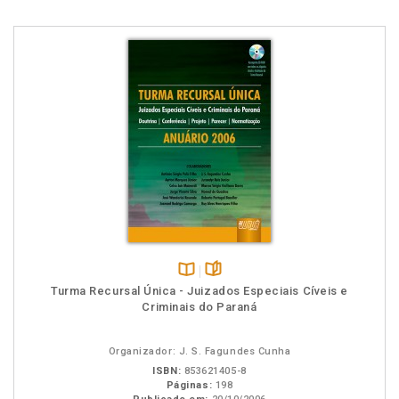
Disponível
páginas
Turma Recursal Única - Juizados Especiais Cíveis e
na
Criminais do Paraná
B.V.
Organizador: J. S. Fagundes Cunha
ISBN:
853621405-8
Páginas:
198