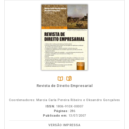
Disponível
páginas
Revista de Direito Empresarial
na
B.V.
Coordenadores: Marcia Carla Pereira Ribeiro e Oksandro Gonçalves
ISSN:
1806-910X-00007
Páginas:
286
Publicado em:
13/07/2007
VERSÃO IMPRESSA