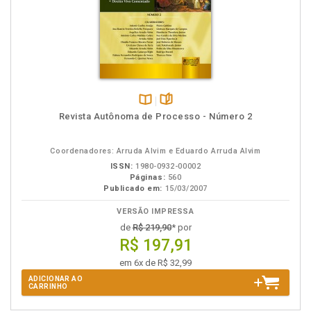
Disponível
páginas
Revista Autônoma de Processo - Número 2
na
B.V.
Coordenadores: Arruda Alvim e Eduardo Arruda Alvim
ISSN:
1980-0932-00002
Páginas:
560
Publicado em:
15/03/2007
VERSÃO IMPRESSA
de
R$ 219,90
* por
R$ 197,91
em 6x de R$ 32,99
ADICIONAR AO
CARRINHO