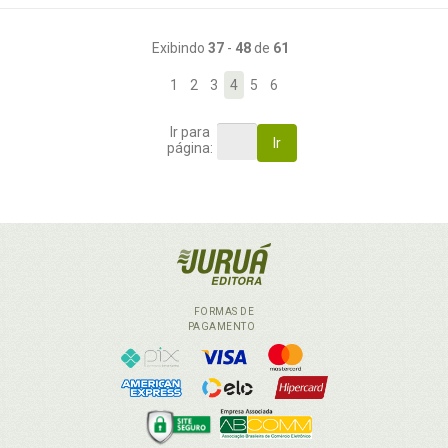
Exibindo
37
-
48
de
61
1
2
3
4
5
6
Ir para
Ir
página:
FORMAS DE
PAGAMENTO