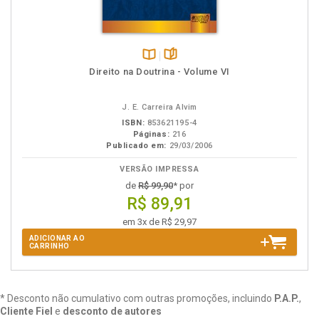
Disponível
páginas
Direito na Doutrina - Volume VI
na
B.V.
J. E. Carreira Alvim
ISBN:
853621195-4
Páginas:
216
Publicado em:
29/03/2006
VERSÃO IMPRESSA
de
R$ 99,90
* por
R$ 89,91
em 3x de R$ 29,97
ADICIONAR AO
CARRINHO
* Desconto não cumulativo com outras promoções, incluindo
P.A.P.
,
Cliente Fiel
e
desconto de autores