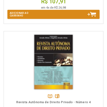
R$ 107,91
em 4x de R$ 26,98
ADICIONAR AO
CARRINHO
Disponível
páginas
Revista Autônoma de Direito Privado - Número 4
na