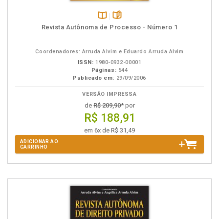
Disponível
páginas
Revista Autônoma de Processo - Número 1
na
B.V.
Coordenadores: Arruda Alvim e Eduardo Arruda Alvim
ISSN:
1980-0932-00001
Páginas:
544
Publicado em:
29/09/2006
VERSÃO IMPRESSA
de
R$ 209,90
* por
R$ 188,91
em 6x de R$ 31,49
ADICIONAR AO
CARRINHO