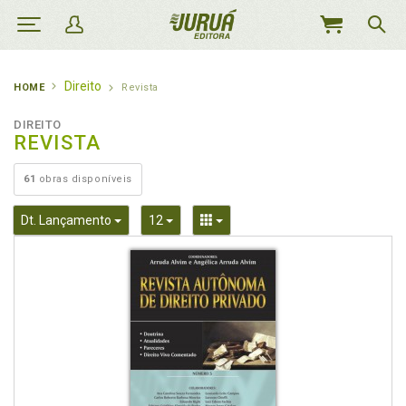
MEU
CARRINHO
Direito
HOME
Revista
DIREITO
REVISTA
61
obras disponíveis
Toggle Dropdown
Toggle Dropdown
Toggle Dropdown
Dt. Lançamento
12