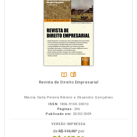
Disponível
páginas
Revista de Direito Empresarial
na
B.V.
Marcia Carla Pereira Ribeiro e Oksandro Gonçalves
ISSN:
1806-910X-00010
Páginas:
246
Publicado em:
20/03/2009
VERSÃO IMPRESSA
de
R$ 119,90
* por