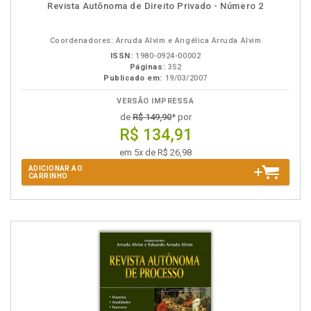
Disponível
páginas
Revista Autônoma de Direito Privado - Número 2
na
B.V.
Coordenadores: Arruda Alvim e Angélica Arruda Alvim
ISSN:
1980-0924-00002
Páginas:
352
Publicado em:
19/03/2007
VERSÃO IMPRESSA
de
R$ 149,90
* por
R$ 134,91
em 5x de R$ 26,98
ADICIONAR AO
CARRINHO