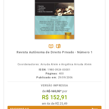
Disponível
páginas
Revista Autônoma de Direito Privado - Número 1
na
B.V.
Coordenadores: Arruda Alvim e Angélica Arruda Alvim
ISSN:
1980-0924-00001
Páginas:
400
Publicado em:
29/09/2006
VERSÃO IMPRESSA
de
R$ 169,90
* por
R$ 152,91
em 6x de R$ 25,49