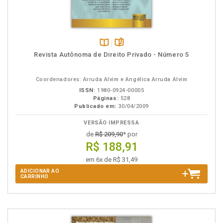
Disponível
páginas
Revista Autônoma de Direito Privado - Número 5
na
B.V.
Coordenadores: Arruda Alvim e Angélica Arruda Alvim
ISSN:
1980-0924-00005
Páginas:
528
Publicado em:
30/04/2009
VERSÃO IMPRESSA
de
R$ 209,90
* por
R$ 188,91
em 6x de R$ 31,49
ADICIONAR AO
CARRINHO