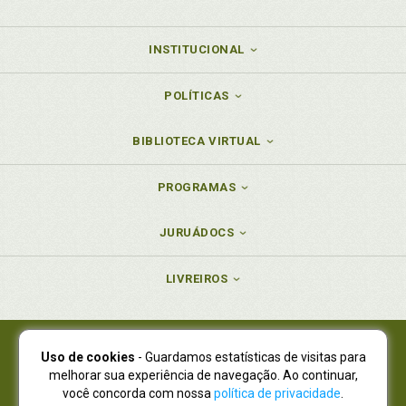
INSTITUCIONAL
POLÍTICAS
BIBLIOTECA VIRTUAL
PROGRAMAS
JURUÁDOCS
LIVREIROS
Uso de cookies
- Guardamos estatísticas de visitas para
Juruá Editora Ltda., CNPJ 77.535.508/0001-19
melhorar sua experiência de navegação. Ao continuar,
Juruá Informática Ltda., CNPJ 01.701.561/0001-80
você concorda com nossa
política de privacidade
.
NOVO ENDEREÇO:
R. Flávio Dallegrave, 7665, São Lourenço |