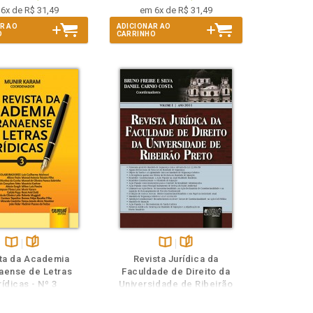
6x de R$ 31,49
em 6x de R$ 31,49
R AO
ADICIONAR AO
O
CARRINHO
Disponível
páginas
Disponível
páginas
ta da Academia
Revista Jurídica da
na
na
aense de Letras
Faculdade de Direito da
B.V.
B.V.
rídicas - Nº 3
Universidade de Ribeirão
Preto