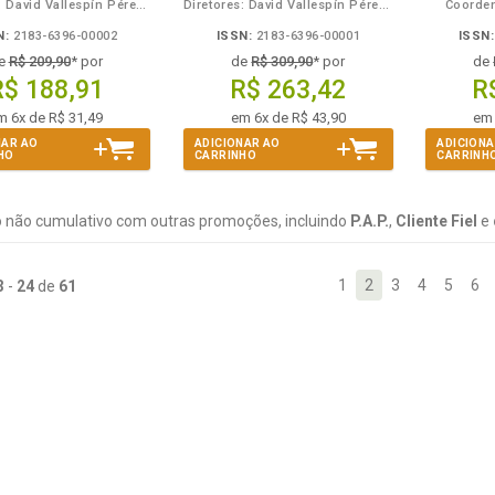
Diretores: David Vallespín Pérez, Germán Barreiro González, Gonçalo S. de Melo Bandeira e María Yolanda Sánchez-Urán Azaña
Diretores: David Vallespín Pérez, Germán Barreiro González, Gonçalo S. de Melo Bandeira e María Yolanda Sánchez-Urán Azaña
Coorden
Problemáticos
N:
2183-6396-00002
ISSN:
2183-6396-00001
ISSN:
e
R$ 209,90
* por
de
R$ 309,90
* por
de
R$ 188,91
R$ 263,42
R
m 6x de R$ 31,49
em 6x de R$ 43,90
em 
NAR AO
ADICIONAR AO
ADICIONA
HO
CARRINHO
CARRINH
 não cumulativo com outras promoções, incluindo
P.A.P.
,
Cliente Fiel
e
1
2
3
4
5
6
3
-
24
de
61