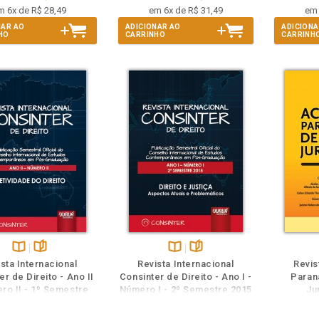
m 6x de R$ 28,49
em 6x de R$ 31,49
em 
NAR AO
ADICIONAR AO
ADICIONA
HO
CARRINHO
CARRINH
eie
Também
Folheie
Disponível
páginas
Disponível
páginas
sta Internacional
Revista Internacional
Revis
na
na
er de Direito - Ano II
Consinter de Direito - Ano I -
Paran
B.V.
B.V.
ro II - 1º Semestre
Número I - 2º Semestre 2015
Ju
fetividade do Direito
- Direito e Justiça -
Aspectos Atuais e