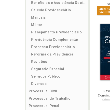
Benefícios e Assistência Social
e
ADICIO
Cálculo Previdenciário
CARRIN
Manuais
Militar
Planejamento Previdenciário
Previdência Complementar
Processo Previdenciário
Reforma da Previdência
Revisões
Segurado Especial
Servidor Público
Diversos
m
lheie
Também
Folheie
Também
Folh
Processual Civil
Revi
Consint
Processual do Trabalho
- Núme
2016 - E
Processual Penal