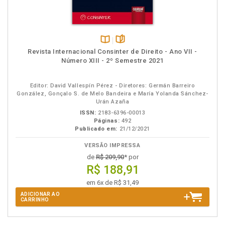
Disponível
páginas
Revista Internacional Consinter de Direito - Ano VII -
na
Número XIII - 2º Semestre 2021
B.V.
Editor: David Vallespín Pérez - Diretores: Germán Barreiro
González, Gonçalo S. de Melo Bandeira e María Yolanda Sánchez-
Urán Azaña
ISSN:
2183-6396-00013
Páginas:
492
Publicado em:
21/12/2021
VERSÃO IMPRESSA
de
R$ 209,90
* por
R$ 188,91
em 6x de R$ 31,49
ADICIONAR AO
CARRINHO