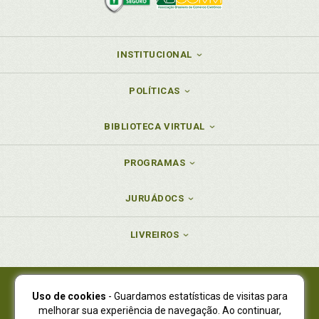
INSTITUCIONAL
POLÍTICAS
BIBLIOTECA VIRTUAL
PROGRAMAS
JURUÁDOCS
LIVREIROS
Uso de cookies
- Guardamos estatísticas de visitas para
Juruá Editora Ltda., CNPJ 77.535.508/0001-19
melhorar sua experiência de navegação. Ao continuar,
Juruá Informática Ltda., CNPJ 01.701.561/0001-80