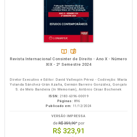
Disponível
páginas
Revista Internacional Consinter de Direito - Ano X - Número
na
XIX - 2º Semestre 2024
B.V.
Diretor Executivo e Editor: David Vallespín Pérez - Codireção: María
Yolanda Sánchez-Urán Azaña, Germán Barreiro González, Gonçalo
S. de Melo Bandeira (In Memoriam), Antônio César Bochenek
ISSN:
2183-6396-00019
Páginas:
896
Publicado em:
11/12/2024
VERSÃO IMPRESSA
de
R$ 359,90
* por
R$ 323,91