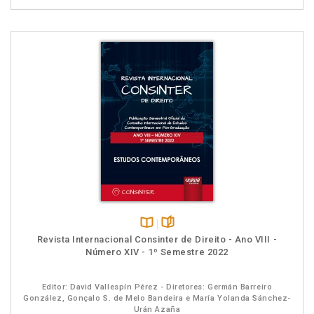
Disponível
páginas
Revista Internacional Consinter de Direito - Ano VIII -
na
Número XIV - 1º Semestre 2022
B.V.
Editor: David Vallespín Pérez - Diretores: Germán Barreiro
González, Gonçalo S. de Melo Bandeira e María Yolanda Sánchez-
Urán Azaña