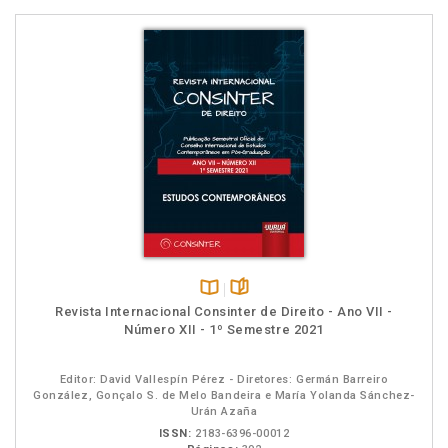
Disponível
páginas
Revista Internacional Consinter de Direito - Ano VII -
na
Número XII - 1º Semestre 2021
B.V.
Editor: David Vallespín Pérez - Diretores: Germán Barreiro
González, Gonçalo S. de Melo Bandeira e María Yolanda Sánchez-
Urán Azaña
ISSN:
2183-6396-00012