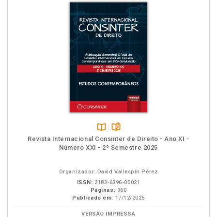
Disponível
páginas
Revista Internacional Consinter de Direito - Ano XI -
na
Número XXI - 2º Semestre 2025
B.V.
Organizador: David Vallespín Pérez
ISSN:
2183-6396-00021
Páginas:
960
Publicado em:
17/12/2025
VERSÃO IMPRESSA