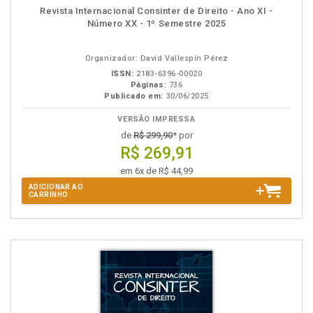
Disponível
páginas
Revista Internacional Consinter de Direito - Ano XI -
na
Número XX - 1º Semestre 2025
B.V.
Organizador: David Vallespín Pérez
ISSN:
2183-6396-00020
Páginas:
736
Publicado em:
30/06/2025
VERSÃO IMPRESSA
de
R$ 299,90
* por
R$ 269,91
em 6x de R$ 44,99
ADICIONAR AO
CARRINHO