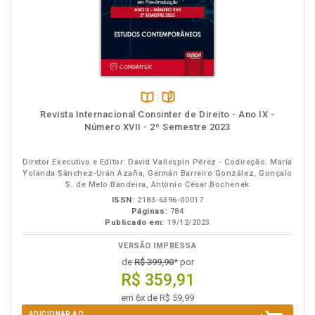
Disponível
páginas
Revista Internacional Consinter de Direito - Ano IX -
na
Número XVII - 2º Semestre 2023
B.V.
Diretor Executivo e Editor: David Vallespín Pérez - Codireção: María
Yolanda Sánchez-Urán Azaña, Germán Barreiro González, Gonçalo
S. de Melo Bandeira, Antônio César Bochenek
ISSN:
2183-6396-00017
Páginas:
784
Publicado em:
19/12/2023
VERSÃO IMPRESSA
de
R$ 399,90
* por
R$ 359,91
em 6x de R$ 59,99
ADICIONAR AO