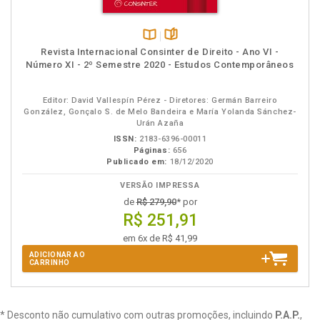
Disponível
páginas
Revista Internacional Consinter de Direito - Ano VI -
na
Número XI - 2º Semestre 2020 - Estudos Contemporâneos
B.V.
Editor: David Vallespín Pérez - Diretores: Germán Barreiro
González, Gonçalo S. de Melo Bandeira e María Yolanda Sánchez-
Urán Azaña
ISSN:
2183-6396-00011
Páginas:
656
Publicado em:
18/12/2020
VERSÃO IMPRESSA
de
R$ 279,90
* por
R$ 251,91
em 6x de R$ 41,99
ADICIONAR AO
CARRINHO
* Desconto não cumulativo com outras promoções, incluindo
P.A.P.
,