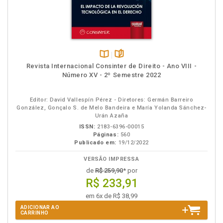
Disponível
páginas
Revista Internacional Consinter de Direito - Ano VIII -
na
Número XV - 2º Semestre 2022
B.V.
Editor: David Vallespín Pérez - Diretores: Germán Barreiro
González, Gonçalo S. de Melo Bandeira e María Yolanda Sánchez-
Urán Azaña
ISSN:
2183-6396-00015
Páginas:
560
Publicado em:
19/12/2022
VERSÃO IMPRESSA
de
R$ 259,90
* por
R$ 233,91
em 6x de R$ 38,99
ADICIONAR AO
CARRINHO