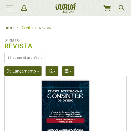
MEU
CARRINHO
Direito
HOME
Revista
DIREITO
REVISTA
61
obras disponíveis
Toggle Dropdown
Toggle Dropdown
Toggle Dropdown
Dt. Lançamento
12