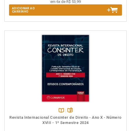
em 6x de R$ 53,99
ADICIONAR AO
CARRINHO
Disponível
páginas
Revista Internacional Consinter de Direito - Ano X - Número
na
XVIII - 1º Semestre 2024
B.V.