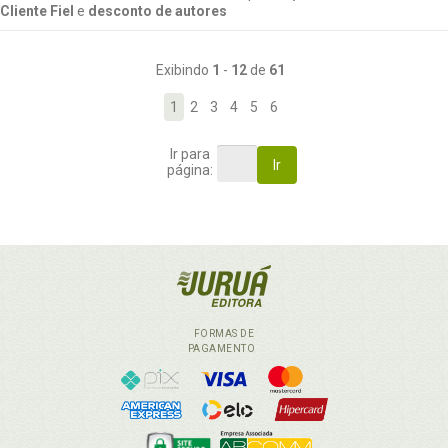
Cliente Fiel
e
desconto de autores
Exibindo
1
-
12
de
61
1
2
3
4
5
6
Ir para
Ir
página:
FORMAS DE
PAGAMENTO