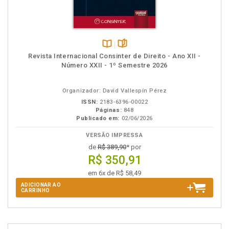
Disponível
páginas
Revista Internacional Consinter de Direito - Ano XII -
na
Número XXII - 1º Semestre 2026
B.V.
Organizador: David Vallespín Pérez
ISSN:
2183-6396-00022
Páginas:
848
Publicado em:
02/06/2026
VERSÃO IMPRESSA
de
R$ 389,90
* por
R$ 350,91
em 6x de R$ 58,49
ADICIONAR AO
CARRINHO