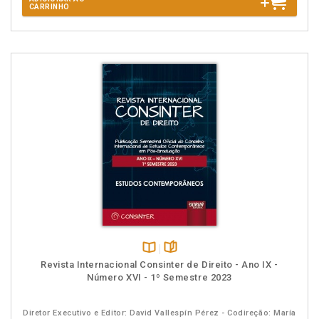
CARRINHO
Disponível
páginas
Revista Internacional Consinter de Direito - Ano IX -
na
Número XVI - 1º Semestre 2023
B.V.
Diretor Executivo e Editor: David Vallespín Pérez - Codireção: María