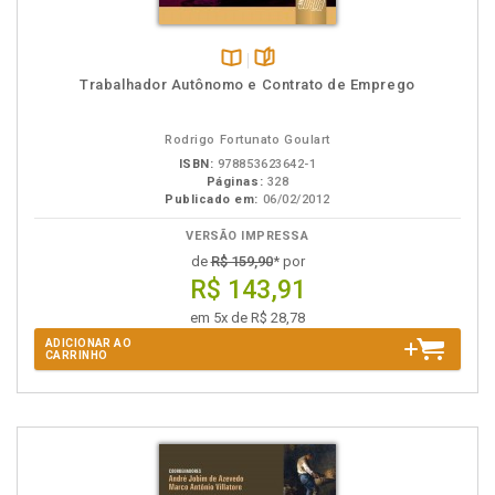
Disponível
páginas
Trabalhador Autônomo e Contrato de Emprego
na
B.V.
Rodrigo Fortunato Goulart
ISBN:
978853623642-1
Páginas:
328
Publicado em:
06/02/2012
VERSÃO IMPRESSA
de
R$ 159,90
* por
R$ 143,91
em 5x de R$ 28,78
ADICIONAR AO
CARRINHO