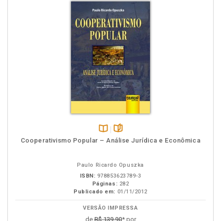
Disponível
páginas
Cooperativismo Popular – Análise Jurídica e Econômica
na
B.V.
Paulo Ricardo Opuszka
ISBN:
978853623789-3
Páginas:
282
Publicado em:
01/11/2012
VERSÃO IMPRESSA
de
R$ 139,90
* por