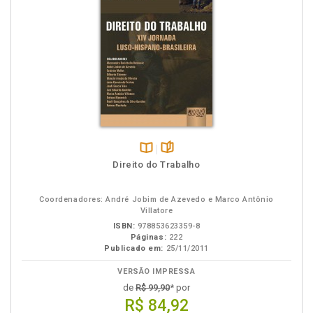
Disponível
páginas
Direito do Trabalho
na
B.V.
Coordenadores: André Jobim de Azevedo e Marco Antônio
Villatore
ISBN:
978853623359-8
Páginas:
222
Publicado em:
25/11/2011
VERSÃO IMPRESSA
de
R$ 99,90
* por
R$ 84,92