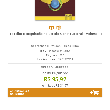
Disponível
páginas
Trabalho e Regulação no Estado Constitucional - Volume III
na
B.V.
Coordenador: Wilson Ramos Filho
ISBN:
978853623465-6
Páginas:
278
Publicado em:
14/09/2011
VERSÃO IMPRESSA
de
R$ 119,90
* por
R$ 95,92
em 3x de R$ 31,97
ADICIONAR AO
CARRINHO