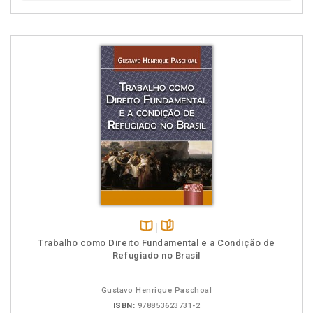
Disponível
páginas
Trabalho como Direito Fundamental e a Condição de
na
Refugiado no Brasil
B.V.
Gustavo Henrique Paschoal
ISBN:
978853623731-2