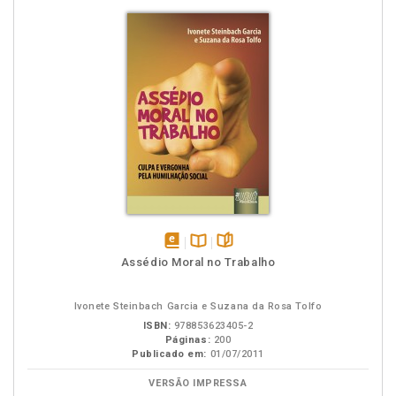
disponível
Disponível
páginas
Assédio Moral no Trabalho
em
na
eBook
B.V.
Ivonete Steinbach Garcia e Suzana da Rosa Tolfo
ISBN:
978853623405-2
Páginas:
200
Publicado em:
01/07/2011
VERSÃO IMPRESSA