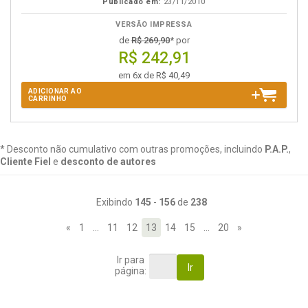
Publicado em:
23/11/2010
VERSÃO IMPRESSA
de
R$ 269,90
* por
R$ 242,91
em 6x de R$ 40,49
ADICIONAR AO
CARRINHO
* Desconto não cumulativo com outras promoções, incluindo
P.A.P.
,
Cliente Fiel
e
desconto de autores
Exibindo
145
-
156
de
238
«
1
…
11
12
13
14
15
…
20
»
Ir para
Ir
página: