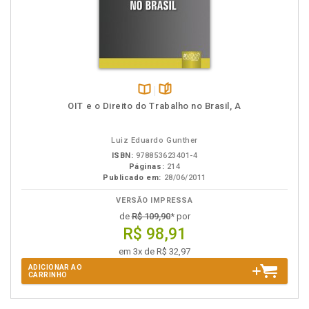
Disponível
páginas
OIT e o Direito do Trabalho no Brasil, A
na
B.V.
Luiz Eduardo Gunther
ISBN:
978853623401-4
Páginas:
214
Publicado em:
28/06/2011
VERSÃO IMPRESSA
de
R$ 109,90
* por
R$ 98,91
em 3x de R$ 32,97
ADICIONAR AO
CARRINHO