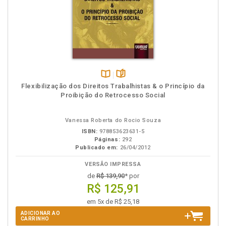
Disponível
páginas
Flexibilização dos Direitos Trabalhistas & o Princípio da
na
Proibição do Retrocesso Social
B.V.
Vanessa Roberta do Rocio Souza
ISBN:
978853623631-5
Páginas:
292
Publicado em:
26/04/2012
VERSÃO IMPRESSA
de
R$ 139,90
* por
R$ 125,91
em 5x de R$ 25,18
ADICIONAR AO
CARRINHO