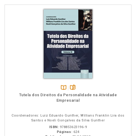
Disponível
páginas
Tutela dos Direitos da Personalidade na Atividade
na
Empresarial
B.V.
Coordenadores: Luiz Eduardo Gunther, Willians Franklin Lira dos
Santos e Noeli Gonçalves da Silva Gunther
ISBN:
978853623196-9
Páginas:
624