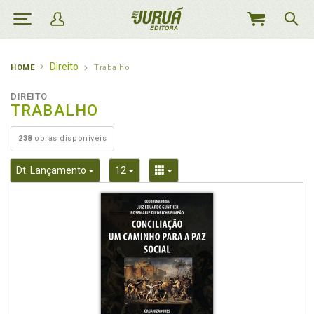
MEU
CARRINHO
Direito
HOME
Trabalho
DIREITO
TRABALHO
238
obras disponíveis
Toggle Dropdown
Toggle Dropdown
Toggle Dropdown
Dt. Lançamento
12