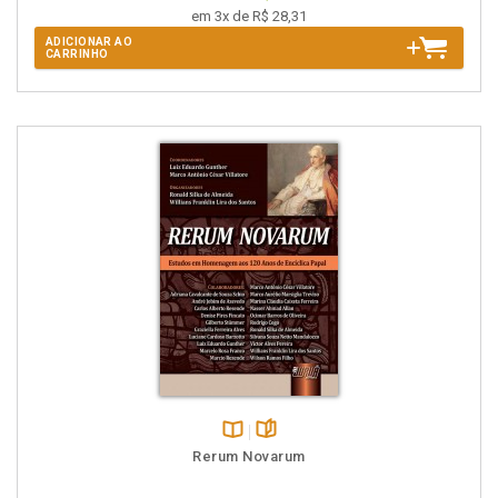
em 3x de R$ 28,31
ADICIONAR AO
CARRINHO
Disponível
páginas
Rerum Novarum
na
B.V.