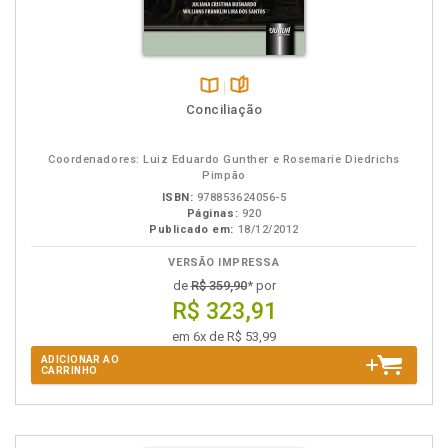
Disponível
páginas
Conciliação
na
B.V.
Coordenadores: Luiz Eduardo Gunther e Rosemarie Diedrichs
Pimpão
ISBN:
978853624056-5
Páginas:
920
Publicado em:
18/12/2012
VERSÃO IMPRESSA
de
R$ 359,90
* por
R$ 323,91
em 6x de R$ 53,99
ADICIONAR AO
CARRINHO