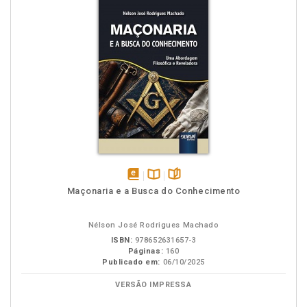
disponível
Disponível
páginas
Maçonaria e a Busca do Conhecimento
em
na
eBook
B.V.
Nélson José Rodrigues Machado
ISBN:
978652631657-3
Páginas:
160
Publicado em:
06/10/2025
VERSÃO IMPRESSA