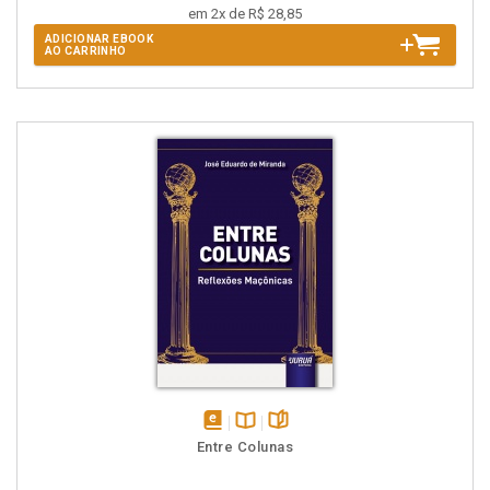
em 2x de R$ 28,85
ADICIONAR EBOOK
AO CARRINHO
disponível
Disponível
páginas
Entre Colunas
em
na
eBook
B.V.