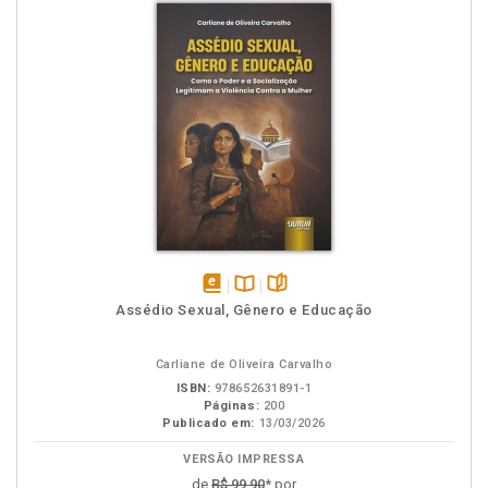
disponível
Disponível
páginas
Assédio Sexual, Gênero e Educação
em
na
eBook
B.V.
Carliane de Oliveira Carvalho
ISBN:
978652631891-1
Páginas:
200
Publicado em:
13/03/2026
VERSÃO IMPRESSA
de
R$ 99,90
* por