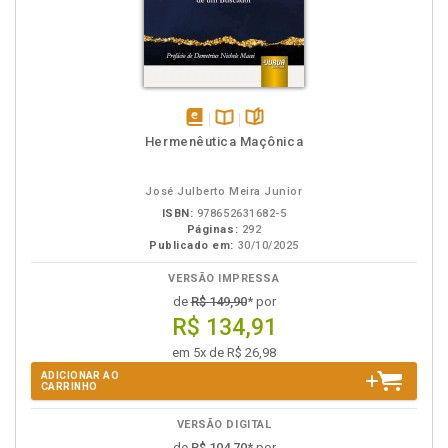
disponível
Disponível
páginas
Hermenêutica Maçônica
em
na
eBook
B.V.
José Julberto Meira Junior
ISBN:
978652631682-5
Páginas:
292
Publicado em:
30/10/2025
VERSÃO IMPRESSA
de
R$ 149,90
* por
R$ 134,91
em 5x de R$ 26,98
ADICIONAR AO
CARRINHO
VERSÃO DIGITAL
de
R$ 104,70
* por