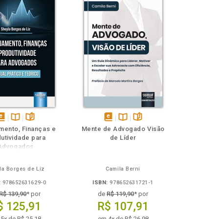
isponível
Disponível
páginas
disponível
Disponível
páginas
mento, Finanças e
Mente de Advogado Visão
em
na
em
na
utividade para
de Líder
Book
B.V.
eBook
B.V.
Advogados
la Borges de Liz
Camila Berni
:
978652631629-0
ISBN:
978652631721-1
R$ 139,90
* por
de
R$ 119,90
* por
$ 125,91
R$ 107,91
5x de R$ 25,18
em 4x de R$ 26,98