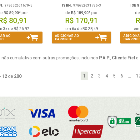
N:
978652631679-5
ISBN:
978652631785-3
ISBN
de
R$ 89,90
* por
de
R$ 189,90
* por
d
R$ 80,91
R$ 170,91
R
m 3x de R$ 26,97
em 6x de R$ 28,49
em 
NAR AO
ADICIONAR AO
ADICIONA
HO
CARRINHO
CARRINH
 não cumulativo com outras promoções, incluindo
P.A.P.
,
Cliente Fiel
e
1
2
3
4
5
6
…
1
-
12
de
200