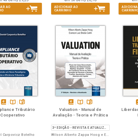
NAR AO
ADICIONAR AO
ADICIONA
HO
CARRINHO
CARRINH
m
olheie
Também
Também
Folheie
disponível
Disponível
páginas
disponível
Disponível
páginas
d
liance Tributário
Valuation - Manual de
Liberda
em
na
em
na
Cooperativo
Avaliação - Teoria e Prática
eBook
B.V.
eBook
B.V.
e
3ª EDIÇÃO - REVISTA E ATUALIZADA
l Carpovicz Botelho
Wilson Alberto Zappa Hoog e Everson Luiz Breda Carlin