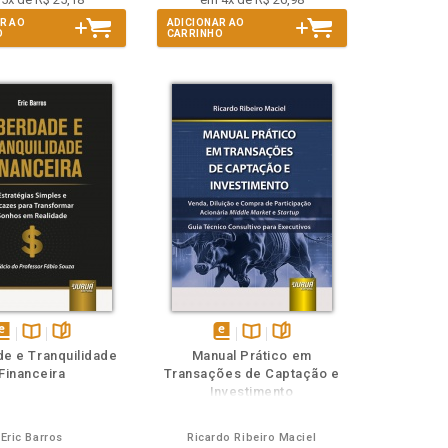
R AO
ADICIONAR AO
O
CARRINHO
isponível
Disponível
páginas
disponível
Disponível
páginas
de e Tranquilidade
Manual Prático em
em
na
em
na
Financeira
Transações de Captação e
Book
B.V.
eBook
B.V.
Investimento
Eric Barros
Ricardo Ribeiro Maciel