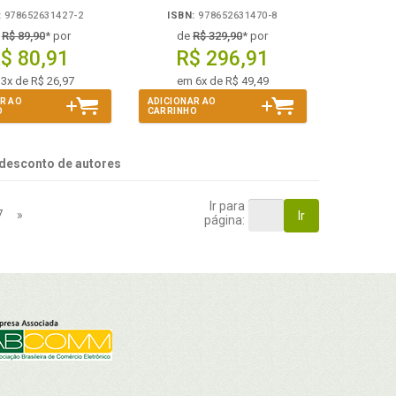
:
978652631427-2
ISBN:
978652631470-8
e
R$ 89,90
* por
de
R$ 329,90
* por
$ 80,91
R$ 296,91
3x de R$ 26,97
em 6x de R$ 49,49
R AO
ADICIONAR AO
O
CARRINHO
desconto de autores
Ir para
7
»
Ir
página: