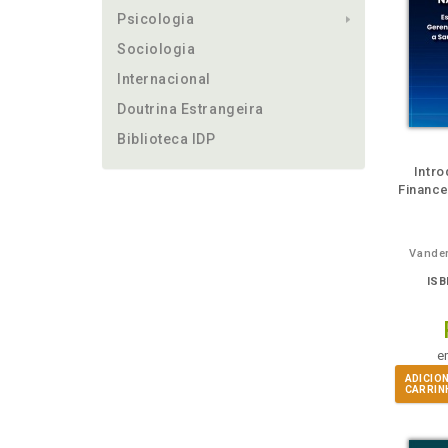
Psicologia
Sociologia
Internacional
Doutrina Estrangeira
Biblioteca IDP
ém
Folheie
Também
Também
Folheie
Também
També
F
Intr
Finance
Vander
ISB
e
ADICIO
CARRIN