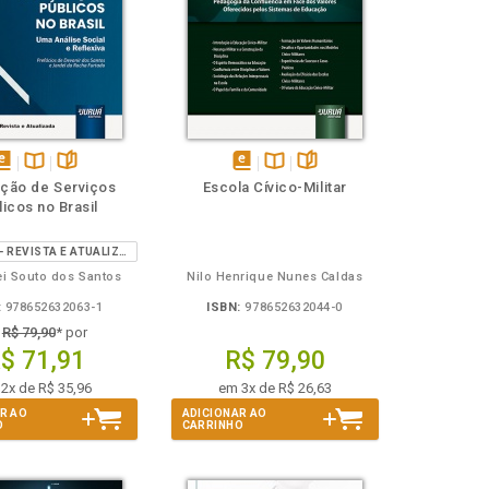
isponível
Disponível
páginas
disponível
Disponível
páginas
ção de Serviços
Escola Cívico-Militar
em
na
em
na
icos no Brasil
Book
B.V.
eBook
B.V.
2ª EDIÇÃO - REVISTA E ATUALIZADA
ei Souto dos Santos
Nilo Henrique Nunes Caldas
:
978652632063-1
ISBN:
978652632044-0
e
R$ 79,90
* por
$ 71,91
R$ 79,90
2x de R$ 35,96
em 3x de R$ 26,63
R AO
ADICIONAR AO
O
CARRINHO