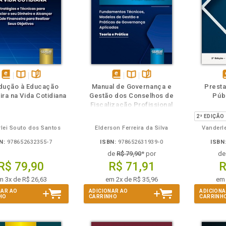
m
olheie
Também
Também
Folheie
disponível
Disponível
páginas
disponível
Disponível
páginas
d
odução à Educação
Manual de Governança e
Presta
em
na
em
na
ira na Vida Cotidiana
Gestão dos Conselhos de
Públ
eBook
B.V.
eBook
B.V.
e
Fiscalização Profissional
lei Souto dos Santos
Elderson Ferreira da Silva
Vanderl
N:
978652632355-7
ISBN:
978652631939-0
ISBN
de
R$ 79,90
* por
d
R$ 79,90
R$ 71,91
R
m 3x de R$ 26,63
em 2x de R$ 35,96
em 
NAR AO
ADICIONAR AO
ADICIONA
HO
CARRINHO
CARRINH