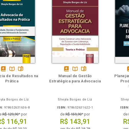
m
olheie
Também
Também
Folheie
disponível
Disponível
páginas
disponível
Disponível
páginas
d
ia de Resultados na
Manual de Gestão
Planeja
em
na
em
na
Prática
Estratégica para Advocacia
Prod
eBook
B.V.
eBook
B.V.
e
yla Borges de Liz
Sheyla Borges de Liz
Shey
N:
978652631636-8
ISBN:
978652631622-1
ISBN
e
R$ 129,90
* por
de
R$ 159,90
* por
de
R$ 116,91
R$ 143,91
R
m 4x de R$ 29,23
em 5x de R$ 28,78
em 