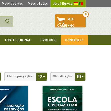
Meus pedidos
Meus eBooks
Juruá Europa
0
MEU
CARRINHO
INSTITUCIONAL
LIVREIROS
CONSINTER
Toggle Dropdown
Toggle Dropdown
Toggle Dropdown
12
Livros por página:
Visualização: