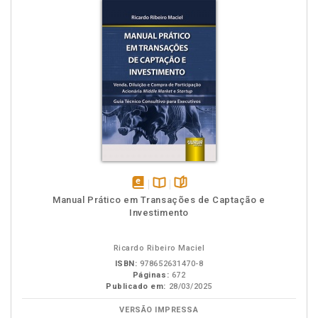
disponível
Disponível
páginas
Manual Prático em Transações de Captação e
em
na
Investimento
eBook
B.V.
Ricardo Ribeiro Maciel
ISBN:
978652631470-8
Páginas:
672
Publicado em:
28/03/2025
VERSÃO IMPRESSA