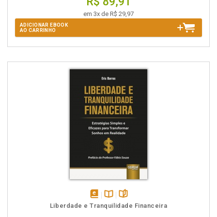
R$ 89,91
em 3x de R$ 29,97
ADICIONAR EBOOK
AO CARRINHO
disponível
Disponível
páginas
Liberdade e Tranquilidade Financeira
em
na