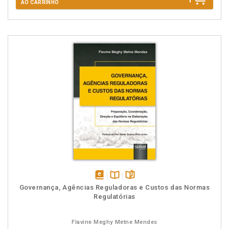
AO CARRINHO
disponível
Disponível
páginas
Governança, Agências Reguladoras e Custos das Normas
em
na
Regulatórias
eBook
B.V.
Flavine Meghy Metne Mendes