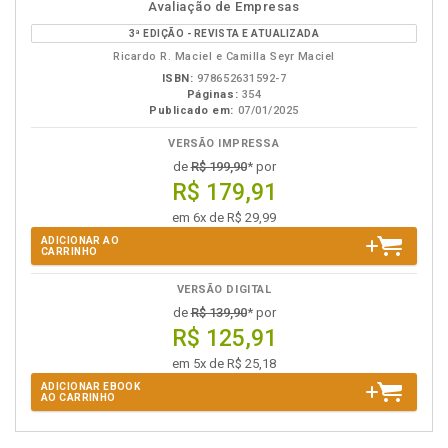
disponível
Disponível
páginas
Avaliação de Empresas
em
na
3ª EDIÇÃO - REVISTA E ATUALIZADA
eBook
B.V.
Ricardo R. Maciel e Camilla Seyr Maciel
ISBN:
978652631592-7
Páginas:
354
Publicado em:
07/01/2025
VERSÃO IMPRESSA
de
R$ 199,90
* por
R$ 179,91
em 6x de R$ 29,99
ADICIONAR AO
CARRINHO
VERSÃO DIGITAL
de
R$ 139,90
* por
R$ 125,91
em 5x de R$ 25,18
ADICIONAR EBOOK
AO CARRINHO