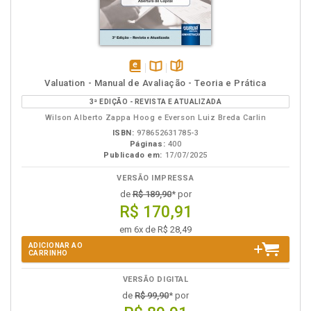
disponível
Disponível
páginas
Valuation - Manual de Avaliação - Teoria e Prática
em
na
3ª EDIÇÃO - REVISTA E ATUALIZADA
eBook
B.V.
Wilson Alberto Zappa Hoog e Everson Luiz Breda Carlin
ISBN:
978652631785-3
Páginas:
400
Publicado em:
17/07/2025
VERSÃO IMPRESSA
de
R$ 189,90
* por
R$ 170,91
em 6x de R$ 28,49
ADICIONAR AO
CARRINHO
VERSÃO DIGITAL
de
R$ 99,90
* por