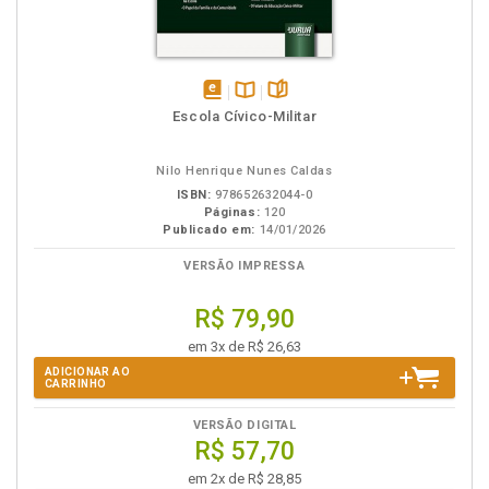
disponível
Disponível
páginas
Escola Cívico-Militar
em
na
eBook
B.V.
Nilo Henrique Nunes Caldas
ISBN:
978652632044-0
Páginas:
120
Publicado em:
14/01/2026
VERSÃO IMPRESSA
R$ 79,90
em 3x de R$ 26,63
ADICIONAR AO
CARRINHO
VERSÃO DIGITAL
R$ 57,70
em 2x de R$ 28,85