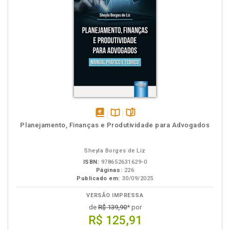
disponível
Disponível
páginas
Planejamento, Finanças e Produtividade para Advogados
em
na
eBook
B.V.
Sheyla Borges de Liz
ISBN:
978652631629-0
Páginas:
226
Publicado em:
30/09/2025
VERSÃO IMPRESSA
de
R$ 139,90
* por
R$ 125,91