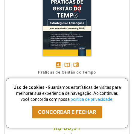
disponível
Disponível
páginas
Práticas de Gestão do Tempo
em
na
eBook
B.V.
Uso de cookies
- Guardamos estatísticas de visitas para
Daniela Teodoro de Paula
melhorar sua experiência de navegação. Ao continuar,
ISBN:
978652630968-1
Páginas:
162
você concorda com nossa
política de privacidade
.
Publicado em:
25/03/2024
CONCORDAR E FECHAR
VERSÃO IMPRESSA
de
R$ 89,90
* por
R$ 80,91