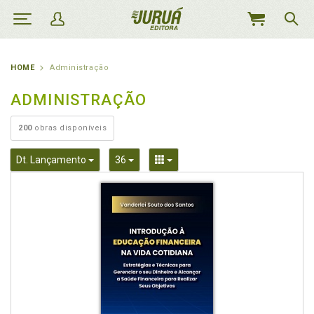
MEU
CARRINHO
HOME
Administração
ADMINISTRAÇÃO
200
obras disponíveis
Toggle Dropdown
Toggle Dropdown
Toggle Dropdown
Dt. Lançamento
36