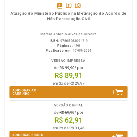
disponível
Disponível
páginas
Atuação do Ministério Público na Efetivação do Acordo de
em
na
Não Persecução Civil
eBook
B.V.
Márcio Antônio Alves de Oliveira
ISBN:
978652630917-9
Páginas:
198
Publicado em:
17/09/2024
VERSÃO IMPRESSA
de
R$ 99,90
* por
R$ 89,91
em 3x de R$ 29,97
ADICIONAR AO
CARRINHO
VERSÃO DIGITAL
de
R$ 69,90
* por
R$ 62,91
em 2x de R$ 31,46
ADICIONAR EBOOK