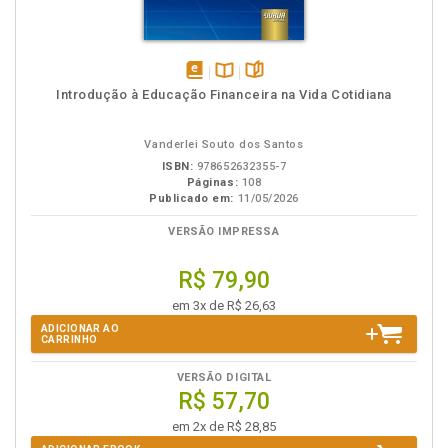
disponível
Disponível
páginas
Introdução à Educação Financeira na Vida Cotidiana
em
na
eBook
B.V.
Vanderlei Souto dos Santos
ISBN:
978652632355-7
Páginas:
108
Publicado em:
11/05/2026
VERSÃO IMPRESSA
R$ 79,90
em 3x de R$ 26,63
ADICIONAR AO
CARRINHO
VERSÃO DIGITAL
R$ 57,70
em 2x de R$ 28,85