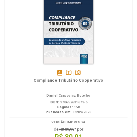
disponível
Disponível
páginas
Compliance Tributário Cooperativo
em
na
eBook
B.V.
Daniel Carpovicz Botelho
ISBN:
978652631679-5
Páginas:
158
Publicado em:
18/09/2025
VERSÃO IMPRESSA
de
R$ 89,90
* por