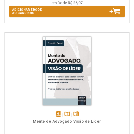
em 3x de R$ 26,97
ADICIONAR EBOOK
AO CARRINHO
disponível
Disponível
páginas
Mente de Advogado Visão de Líder
em
na
eBook
B.V.