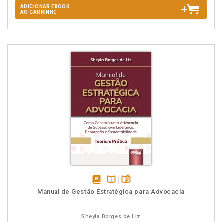
ADICIONAR EBOOK
AO CARRINHO
disponível
Disponível
páginas
Manual de Gestão Estratégica para Advocacia
em
na
eBook
B.V.
Sheyla Borges de Liz