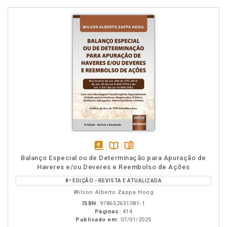
disponível
Disponível
páginas
Balanço Especial ou de Determinação para Apuração de
em
na
Haveres e/ou Deveres e Reembolso de Ações
eBook
B.V.
8ª EDIÇÃO - REVISTA E ATUALIZADA
Wilson Alberto Zappa Hoog
ISBN:
978652631581-1
Páginas:
414
Publicado em:
07/01/2025