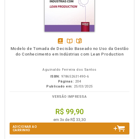
disponível
Disponível
páginas
Modelo de Tomada de Decisão Baseado no Uso da Gestão
em
na
do Conhecimento em Indústrias com Lean Production
eBook
B.V.
Aguinaldo Ferreira dos Santos
ISBN:
978652631490-6
Páginas:
204
Publicado em:
25/03/2025
VERSÃO IMPRESSA
R$ 99,90
em 3x de R$ 33,30
ADICIONAR AO
CARRINHO