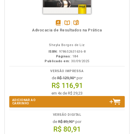
disponível
Disponível
páginas
Advocacia de Resultados na Prática
em
na
eBook
B.V.
Sheyla Borges de Liz
ISBN:
978652631636-8
Páginas:
184
Publicado em:
30/09/2025
VERSÃO IMPRESSA
de
R$ 129,90
* por
R$ 116,91
em 4x de R$ 29,23
ADICIONAR AO
CARRINHO
VERSÃO DIGITAL
de
R$ 89,90
* por
R$ 80,91