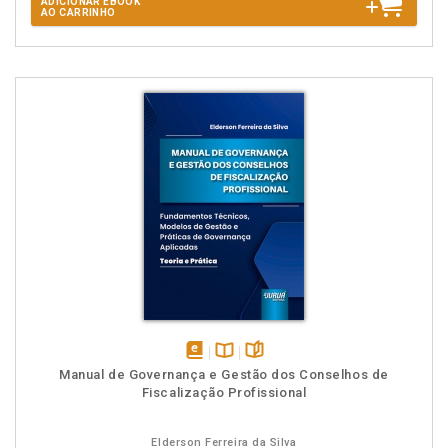
ADICIONAR EBOOK
AO CARRINHO
disponível
Disponível
páginas
Manual de Governança e Gestão dos Conselhos de
em
na
Fiscalização Profissional
eBook
B.V.
Elderson Ferreira da Silva