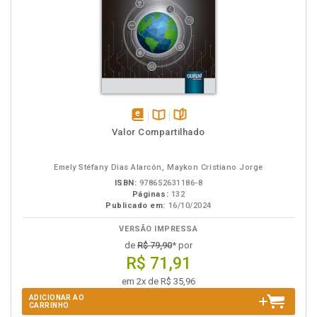
disponível
Disponível
páginas
Valor Compartilhado
em
na
eBook
B.V.
Emely Stéfany Dias Alarcón, Maykon Cristiano Jorge
ISBN:
978652631186-8
Páginas:
132
Publicado em:
16/10/2024
VERSÃO IMPRESSA
de
R$ 79,90
* por
R$ 71,91
em 2x de R$ 35,96
ADICIONAR AO
CARRINHO