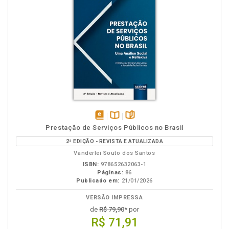
disponível
Disponível
páginas
Prestação de Serviços Públicos no Brasil
em
na
2ª EDIÇÃO - REVISTA E ATUALIZADA
eBook
B.V.
Vanderlei Souto dos Santos
ISBN:
978652632063-1
Páginas:
86
Publicado em:
21/01/2026
VERSÃO IMPRESSA
de
R$ 79,90
* por
R$ 71,91