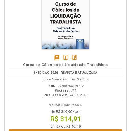
disponível
Disponível
páginas
Curso de Cálculos de Liquidação Trabalhista
em
na
6ª EDIÇÃO 2026 - REVISTA E ATUALIZADA
eBook
B.V.
José Aparecido dos Santos
ISBN:
978652631919-2
Páginas:
744
Publicado em:
24/03/2026
VERSÃO IMPRESSA
de
R$ 349,90
* por
R$ 314,91
em 6x de R$ 52,49