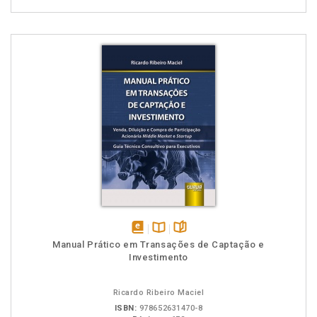
disponível
Disponível
páginas
Manual Prático em Transações de Captação e
em
na
Investimento
eBook
B.V.
Ricardo Ribeiro Maciel
ISBN:
978652631470-8