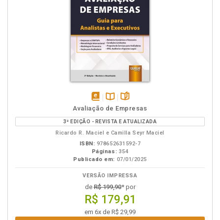
disponível
Disponível
páginas
Avaliação de Empresas
em
na
3ª EDIÇÃO - REVISTA E ATUALIZADA
eBook
B.V.
Ricardo R. Maciel e Camilla Seyr Maciel
ISBN:
978652631592-7
Páginas:
354
Publicado em:
07/01/2025
VERSÃO IMPRESSA
de
R$ 199,90
* por
R$ 179,91
em 6x de R$ 29,99