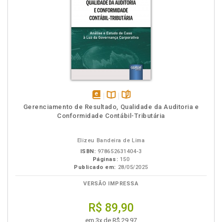
disponível
Disponível
páginas
Gerenciamento de Resultado, Qualidade da Auditoria e
em
na
Conformidade Contábil-Tributária
eBook
B.V.
Elizeu Bandeira de Lima
ISBN:
978652631404-3
Páginas:
150
Publicado em:
28/05/2025
VERSÃO IMPRESSA
R$ 89,90
em 3x de R$ 29,97