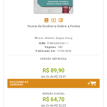
disponível
Disponível
páginas
Teoria da Essência Sobre a Forma
em
na
eBook
B.V.
Wilson Alberto Zappa Hoog
ISBN:
978652632261-1
Páginas:
180
Publicado em:
17/06/2026
VERSÃO IMPRESSA
R$ 89,90
em 3x de R$ 29,97
ADICIONAR AO
CARRINHO
VERSÃO DIGITAL
R$ 64,70
em 2x de R$ 32,35