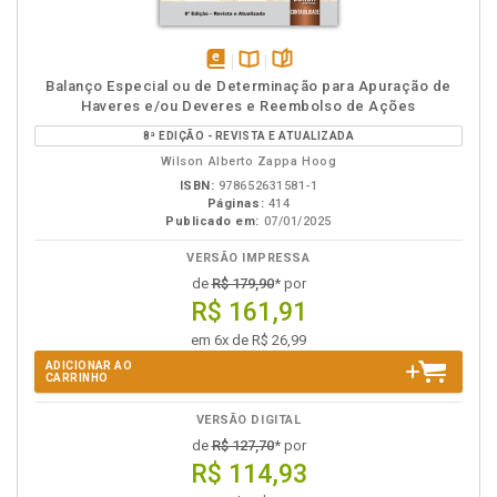
disponível
Disponível
páginas
Balanço Especial ou de Determinação para Apuração de
em
na
Haveres e/ou Deveres e Reembolso de Ações
eBook
B.V.
8ª EDIÇÃO - REVISTA E ATUALIZADA
Wilson Alberto Zappa Hoog
ISBN:
978652631581-1
Páginas:
414
Publicado em:
07/01/2025
VERSÃO IMPRESSA
de
R$ 179,90
* por
R$ 161,91
em 6x de R$ 26,99
ADICIONAR AO
CARRINHO
VERSÃO DIGITAL
de
R$ 127,70
* por
R$ 114,93