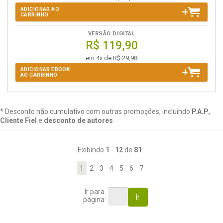
ADICIONAR AO
CARRINHO
VERSÃO DIGITAL
R$ 119,90
em 4x de R$ 29,98
ADICIONAR EBOOK
AO CARRINHO
* Desconto não cumulativo com outras promoções, incluindo
P.A.P.
,
Cliente Fiel
e
desconto de autores
Exibindo
1
-
12
de
81
1
2
3
4
5
6
7
Ir para
Ir
página: