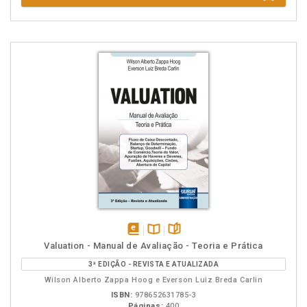
disponível
Disponível
páginas
Valuation - Manual de Avaliação - Teoria e Prática
em
na
3ª EDIÇÃO - REVISTA E ATUALIZADA
eBook
B.V.
Wilson Alberto Zappa Hoog e Everson Luiz Breda Carlin
ISBN:
978652631785-3
Páginas:
400