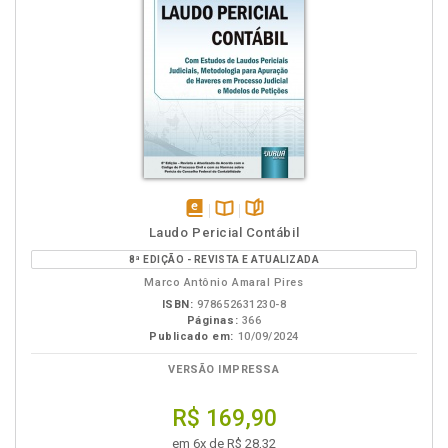
disponível
Disponível
páginas
Laudo Pericial Contábil
em
na
8ª EDIÇÃO - REVISTA E ATUALIZADA
eBook
B.V.
Marco Antônio Amaral Pires
ISBN:
978652631230-8
Páginas:
366
Publicado em:
10/09/2024
VERSÃO IMPRESSA
R$ 169,90
em 6x de R$ 28,32