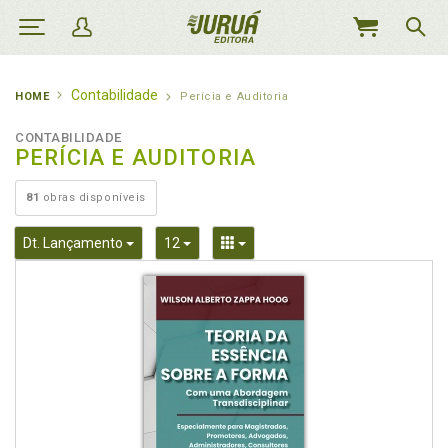
MEU
CARRINHO
Contabilidade
HOME
Perícia e Auditoria
CONTABILIDADE
PERÍCIA E AUDITORIA
81
obras disponíveis
Toggle Dropdown
Toggle Dropdown
Toggle Dropdown
Dt. Lançamento
12