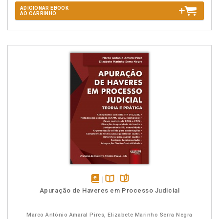
ADICIONAR EBOOK
AO CARRINHO
disponível
Disponível
páginas
Apuração de Haveres em Processo Judicial
em
na
eBook
B.V.
Marco Antônio Amaral Pires, Elizabete Marinho Serra Negra