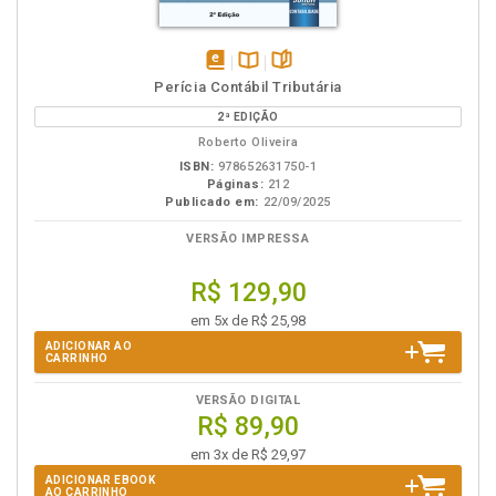
disponível
Disponível
páginas
Perícia Contábil Tributária
em
na
2ª EDIÇÃO
eBook
B.V.
Roberto Oliveira
ISBN:
978652631750-1
Páginas:
212
Publicado em:
22/09/2025
VERSÃO IMPRESSA
R$ 129,90
em 5x de R$ 25,98
ADICIONAR AO
CARRINHO
VERSÃO DIGITAL
R$ 89,90
em 3x de R$ 29,97
ADICIONAR EBOOK
AO CARRINHO