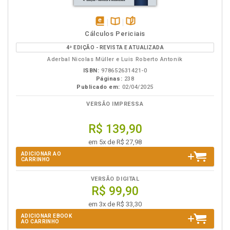
disponível
Disponível
páginas
Cálculos Periciais
em
na
4ª EDIÇÃO - REVISTA E ATUALIZADA
eBook
B.V.
Aderbal Nicolas Müller e Luis Roberto Antonik
ISBN:
978652631421-0
Páginas:
238
Publicado em:
02/04/2025
VERSÃO IMPRESSA
R$ 139,90
em 5x de R$ 27,98
ADICIONAR AO
CARRINHO
VERSÃO DIGITAL
R$ 99,90
em 3x de R$ 33,30
ADICIONAR EBOOK
AO CARRINHO