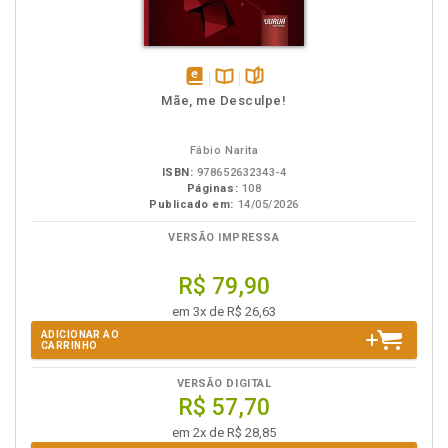
disponível
Disponível
páginas
Mãe, me Desculpe!
em
na
eBook
B.V.
Fábio Narita
ISBN:
978652632343-4
Páginas:
108
Publicado em:
14/05/2026
VERSÃO IMPRESSA
R$ 79,90
em 3x de R$ 26,63
ADICIONAR AO
CARRINHO
VERSÃO DIGITAL
R$ 57,70
em 2x de R$ 28,85