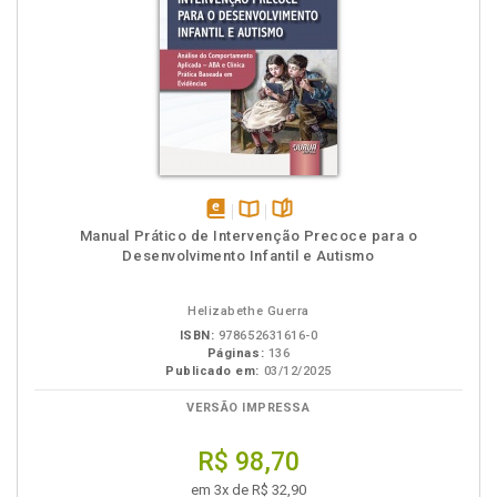
disponível
Disponível
páginas
Manual Prático de Intervenção Precoce para o
em
na
Desenvolvimento Infantil e Autismo
eBook
B.V.
Helizabethe Guerra
ISBN:
978652631616-0
Páginas:
136
Publicado em:
03/12/2025
VERSÃO IMPRESSA
R$ 98,70
em 3x de R$ 32,90