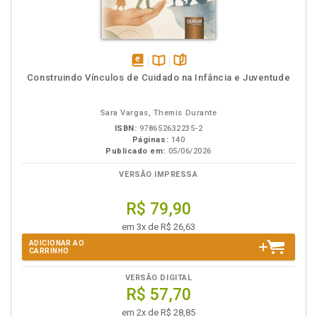
disponível
Disponível
páginas
Construindo Vínculos de Cuidado na Infância e Juventude
em
na
eBook
B.V.
Sara Vargas, Themis Durante
ISBN:
978652632235-2
Páginas:
140
Publicado em:
05/06/2026
VERSÃO IMPRESSA
R$ 79,90
em 3x de R$ 26,63
ADICIONAR AO
CARRINHO
VERSÃO DIGITAL
R$ 57,70
em 2x de R$ 28,85