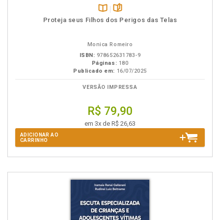
Disponível
páginas
Proteja seus Filhos dos Perigos das Telas
na
B.V.
Monica Romeiro
ISBN:
978652631783-9
Páginas:
180
Publicado em:
16/07/2025
VERSÃO IMPRESSA
R$ 79,90
em 3x de R$ 26,63
ADICIONAR AO
CARRINHO