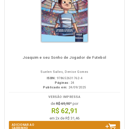
Joaquim e seu Sonho de Jogador de Futebol
Suelen Salles, Denise Gomes
ISBN:
978652631762-4
Páginas:
24
Publicado em:
24/09/2025
VERSÃO IMPRESSA
de
R$ 69,90
* por
R$ 62,91
em 2x de R$ 31,46
ADICIONAR AO
CARRINHO