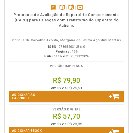
disponível
Disponível
páginas
vídeo
Protocolo de Avaliação de Repertório Comportamental
em
na
da
(PARC) para Crianças com Transtorno do Espectro do
eBook
B.V.
obra
Autismo
Priscila de Carvalho Acosta, Morgana de Fátima Agostini Martins
ISBN:
978652631236-0
Páginas:
166
Publicado em:
25/09/2024
VERSÃO IMPRESSA
R$ 79,90
em 3x de R$ 26,63
ADICIONAR AO
CARRINHO
VERSÃO DIGITAL
R$ 57,70
em 2x de R$ 28,85
ADICIONAR EBOOK