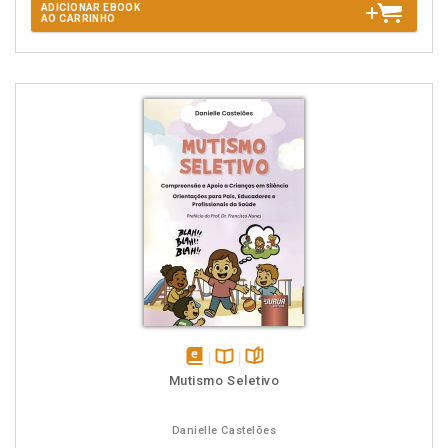
ADICIONAR EBOOK
AO CARRINHO
disponível
Disponível
páginas
Mutismo Seletivo
em
na
eBook
B.V.
Danielle Castelões