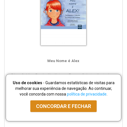
Meu Nome é Alex
Diana Galdino Ponticelli e Natanna Taynara Schutz - Ilustradora:
Denize Pires de Moraes
Uso de cookies
- Guardamos estatísticas de visitas para
ISBN:
978853629683-8
melhorar sua experiência de navegação. Ao continuar,
Páginas:
24
você concorda com nossa
política de privacidade
.
Publicado em:
18/04/2022
VERSÃO IMPRESSA
CONCORDAR E FECHAR
R$ 49,70