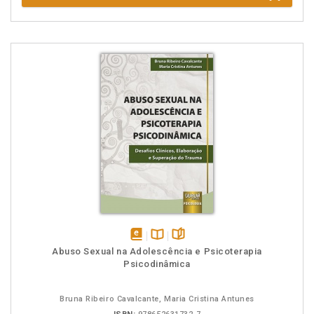
disponível
Disponível
páginas
Abuso Sexual na Adolescência e Psicoterapia
em
na
Psicodinâmica
eBook
B.V.
Bruna Ribeiro Cavalcante, Maria Cristina Antunes