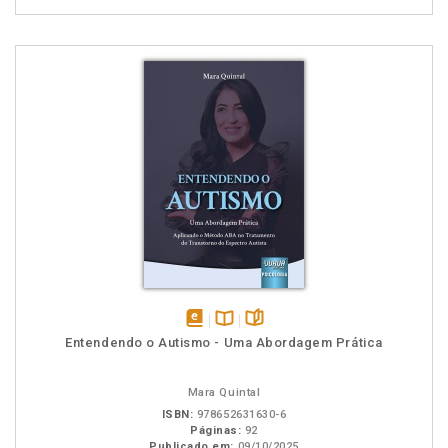
disponível
Disponível
páginas
Entendendo o Autismo - Uma Abordagem Prática
em
na
eBook
B.V.
Mara Quintal
ISBN:
978652631630-6
Páginas:
92
Publicado em:
09/10/2025