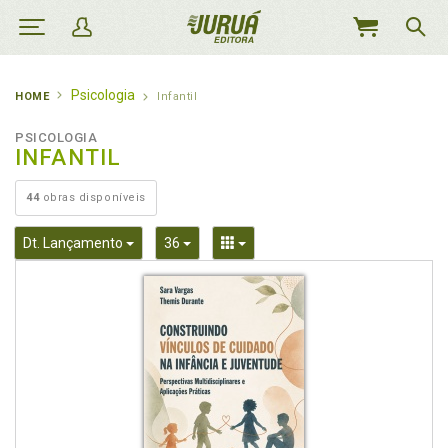
MEU
CARRINHO
Psicologia
HOME
Infantil
PSICOLOGIA
INFANTIL
44
obras disponíveis
Toggle Dropdown
Toggle Dropdown
Toggle Dropdown
Dt. Lançamento
36