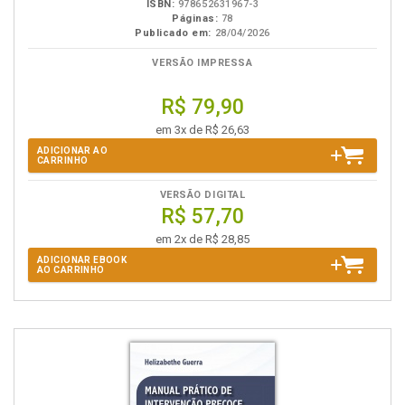
ISBN:
978652631967-3
Páginas:
78
Publicado em:
28/04/2026
VERSÃO IMPRESSA
R$ 79,90
em 3x de R$ 26,63
ADICIONAR AO
CARRINHO
VERSÃO DIGITAL
R$ 57,70
em 2x de R$ 28,85
ADICIONAR EBOOK
AO CARRINHO