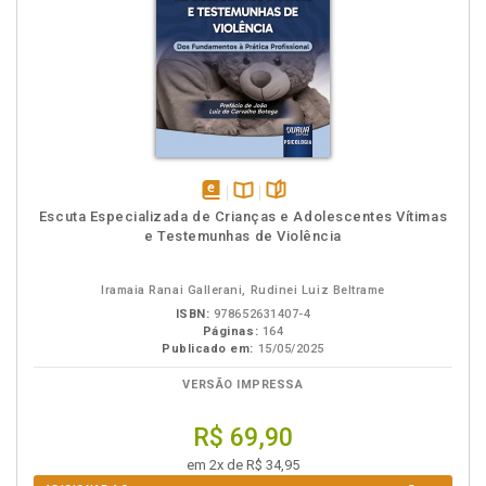
disponível
Disponível
páginas
Escuta Especializada de Crianças e Adolescentes Vítimas
em
na
e Testemunhas de Violência
eBook
B.V.
Iramaia Ranai Gallerani, Rudinei Luiz Beltrame
ISBN:
978652631407-4
Páginas:
164
Publicado em:
15/05/2025
VERSÃO IMPRESSA
R$ 69,90
em 2x de R$ 34,95