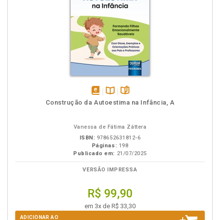
disponível
Disponível
páginas
Construção da Autoestima na Infância, A
em
na
eBook
B.V.
Vanessa de Fátima Záttera
ISBN:
978652631812-6
Páginas:
198
Publicado em:
21/07/2025
VERSÃO IMPRESSA
R$ 99,90
em 3x de R$ 33,30
ADICIONAR AO