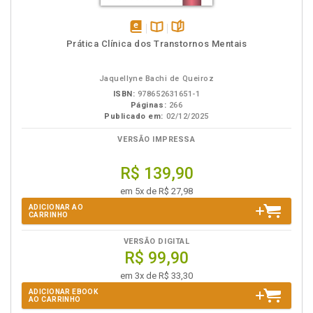
disponível
Disponível
páginas
Prática Clínica dos Transtornos Mentais
em
na
eBook
B.V.
Jaquellyne Bachi de Queiroz
ISBN:
978652631651-1
Páginas:
266
Publicado em:
02/12/2025
VERSÃO IMPRESSA
R$ 139,90
em 5x de R$ 27,98
ADICIONAR AO
CARRINHO
VERSÃO DIGITAL
R$ 99,90
em 3x de R$ 33,30
ADICIONAR EBOOK
AO CARRINHO