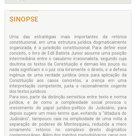
SINOPSE
Uma das estratégias mais importantes da retórica
constitucional, em uma estrutura jurídica dogmaticamente
organizada, é a jurisdição constitucional. Para definir esse
conceito, o livro de Edil Batista Junior assume uma posição
intermediária entre o casuísmo irracionalista, segundo cuja
doutrina os textos da Constituição e demais leis pouco ou
nada significam e o juiz cria livremente o direito, e a defesa
ingênua de uma verdade jurídica única para aplicação da
Constituição aos casos concretos, a crença em uma
interpretação competente, justa e racionalmente cogente
dos textos jurídicos.
Para isso, parte da distinção semiótica entre texto e norma
jurídica, e de como a complexidade social provoca o
crescimento do papel jurídico-político do Judiciário, para
depois sugerir um meio-termo que, evitando a “ditadura do
Judiciário”, tampouco caia na simplicidade de uma volta à
separação de poderes de Montesquieu, reduzida a mero
ornamento retórico no complexo direito dogmático
contemporâneo. Além dos méritos metodológicos, raros nos