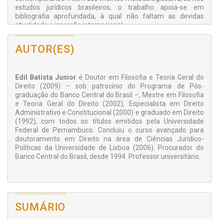
estudos jurídicos brasileiros, o trabalho apoia-se em
bibliografia aprofundada, à qual não faltam as devidas
atualidade e inserção internacional.
Prof. Dr. João Maurício Adeodato
AUTOR(ES)
Titular de Introdução ao Estudo do Direito (Graduação) e de
Filosofia do Direito (Mestrado e Doutorado) da Universidade
Federal de Pernambuco.
Edil Batista Junior
é Doutor em Filosofia e Teoria Geral do
Direito (2009) – sob patrocínio do Programa de Pós-
graduação do Banco Central do Brasil –, Mestre em Filosofia
e Teoria Geral do Direito (2002), Especialista em Direito
Administrativo e Constitucional (2000) e graduado em Direito
(1992), com todos os títulos emitidos pela Universidade
Federal de Pernambuco. Concluiu o curso avançado para
doutoramento em Direito na área de Ciências Jurídico-
Políticas da Universidade de Lisboa (2006). Procurador do
Banco Central do Brasil, desde 1994. Professor universitário.
SUMÁRIO