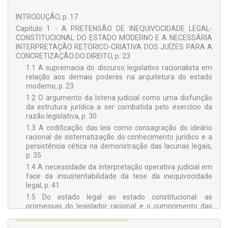
INTRODUÇÃO, p. 17
Capítulo 1 - A PRETENSÃO DE INEQUIVOCIDADE LEGAL-
CONSTITUCIONAL DO ESTADO MODERNO E A NECESSÁRIA
INTERPRETAÇÃO RETÓRICO-CRIATIVA DOS JUÍZES PARA A
CONCRETIZAÇÃO DO DIREITO, p. 23
1.1 A supremacia do discurso legislativo racionalista em
relação aos demais poderes na arquitetura do estado
moderno, p. 23
1.2 O argumento da loteria judicial como uma disfunção
da estrutura jurídica a ser combatida pelo exercício da
razão legislativa, p. 30
1.3 A codificação das leis como consagração do ideário
racional de sistematização do conhecimento jurídico e a
persistência cética na demonstração das lacunas legais,
p. 35
1.4 A necessidade da interpretação operativa judicial em
face da insustentabilidade da tese da inequivocidade
legal, p. 41
1.5 Do estado legal ao estado constitucional: as
promessas do legislador racional e o cumprimento das
proclamações dos direitos humanos pela retórica prática
de uma magistratura atuante, p. 47