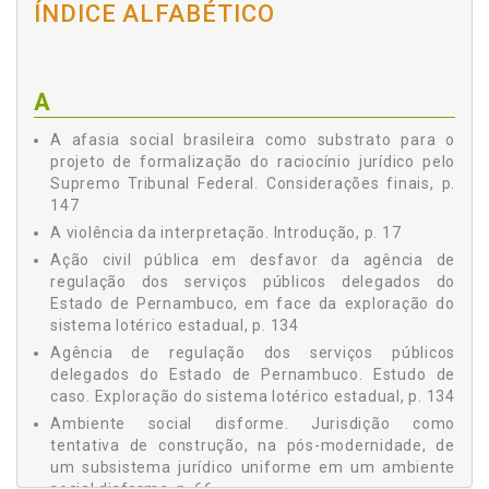
ÍNDICE ALFABÉTICO
Capítulo 2 - A VINCULATIVIDADE E A PERSUASÃO NA
CONSTRUÇÃO JURISPRUDENCIAL COMO NOVOS
PARADIGMAS DOS SISTEMAS JURÍDICOS DO ESTADO PÓS-
MODERNO, p. 57
A
2.1 O uso do silogismo retórico irresistível pelos juízes na
superação do mito iluminista da única resposta correta
A afasia social brasileira como substrato para o
fornecida pela lei, p. 57
projeto de formalização do raciocínio jurídico pelo
2.2 A jurisdição como tentativa de construção, na pós-
Supremo Tribunal Federal. Considerações finais, p.
modernidade, de um subsistema jurídico uniforme em um
147
ambiente social disforme, p. 66
2.3 A valorização do precedente judicial e o seu reflexo no
A violência da interpretação. Introdução, p. 17
modelo estrutural das fontes do direito no sistema
Ação civil pública em desfavor da agência de
civilista como preparação à axiomatização
regulação dos serviços públicos delegados do
jurisprudencial, p. 72
Estado de Pernambuco, em face da exploração do
2.4 Do império da lei ao império da jurisprudência: a
sistema lotérico estadual, p. 134
transmutação pós-moderna do sistema civilista em um
Agência de regulação dos serviços públicos
modelo misto de produção normativa, p. 79
delegados do Estado de Pernambuco. Estudo de
Capítulo 3 - ESTABELECIMENTO DO DIREITO SUMULAR
caso. Exploração do sistema lotérico estadual, p. 134
VINCULATIVO BRASILEIRO PELO SUPREMO TRIBUNAL
FEDERAL COMO CONSEQUÊNCIA DO MONOPÓLIO
Ambiente social disforme. Jurisdição como
INTERPRETATIVO LEGAL-CONSTITUCIONAL DO ESTADO, p.
tentativa de construção, na pós-modernidade, de
87
um subsistema jurídico uniforme em um ambiente
3.1 A experiência jurisdicional vinculativa portuguesa dos