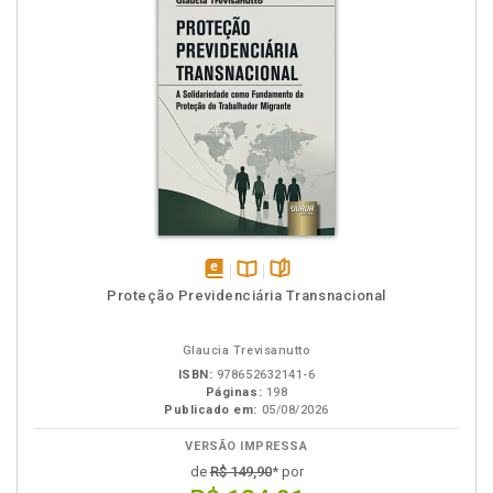
disponível
Disponível
páginas
Proteção Previdenciária Transnacional
em
na
eBook
B.V.
Glaucia Trevisanutto
ISBN:
978652632141-6
Páginas:
198
Publicado em:
05/08/2026
VERSÃO IMPRESSA
de
R$ 149,90
* por