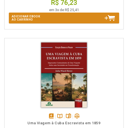
R$ 76,23
em 3x de R$ 25,41
ADICIONAR EBOOK
AO CARRINHO
disponível
Disponível
páginas
podcast
Uma Viagem à Cuba Escravista em 1859
em
na