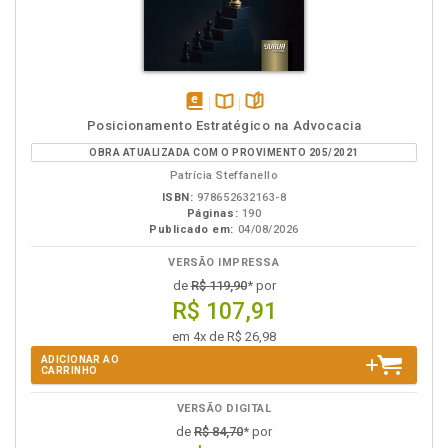
disponível
Disponível
páginas
Posicionamento Estratégico na Advocacia
em
na
OBRA ATUALIZADA COM O PROVIMENTO 205/2021
eBook
B.V.
Patrícia Steffanello
ISBN:
978652632163-8
Páginas:
190
Publicado em:
04/08/2026
VERSÃO IMPRESSA
de
R$ 119,90
* por
R$ 107,91
em 4x de R$ 26,98
ADICIONAR AO
CARRINHO
VERSÃO DIGITAL
de
R$ 84,70
* por