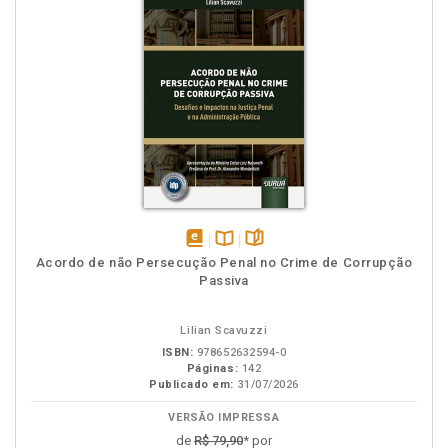
disponível
Disponível
páginas
Acordo de não Persecução Penal no Crime de Corrupção
em
na
Passiva
eBook
B.V.
Lilian Scavuzzi
ISBN:
978652632594-0
Páginas:
142
Publicado em:
31/07/2026
VERSÃO IMPRESSA
de
R$ 79,90
* por