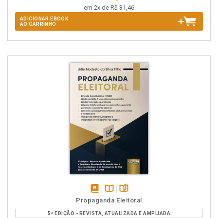
em 2x de R$ 31,46
ADICIONAR EBOOK
AO CARRINHO
disponível
Disponível
páginas
Propaganda Eleitoral
em
na
5ª EDIÇÃO - REVISTA, ATUALIZADA E AMPLIADA
eBook
B.V.