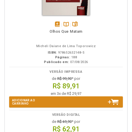
disponível
Disponível
páginas
Olhos Que Matam
em
na
eBook
B.V.
Micheli Daiane de Lima Toporowicz
ISBN:
978652632148-5
Páginas:
188
Publicado em:
07/08/2026
VERSÃO IMPRESSA
de
R$ 99,90
* por
R$ 89,91
em 3x de R$ 29,97
ADICIONAR AO
CARRINHO
VERSÃO DIGITAL
de
R$ 69,90
* por
R$ 62,91