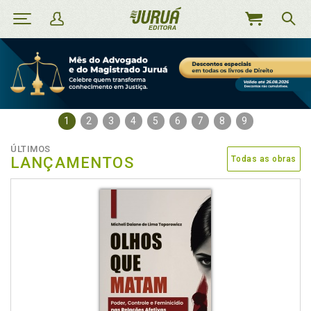
MEU
CARRINHO
1
2
3
4
5
6
7
8
9
ÚLTIMOS
LANÇAMENTOS
Todas as obras