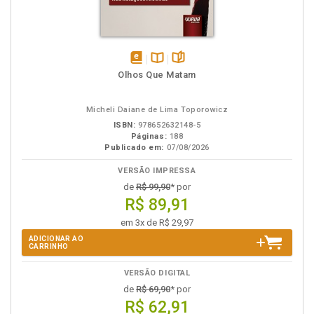
disponível
Disponível
páginas
Olhos Que Matam
em
na
eBook
B.V.
Micheli Daiane de Lima Toporowicz
ISBN:
978652632148-5
Páginas:
188
Publicado em:
07/08/2026
VERSÃO IMPRESSA
de
R$ 99,90
* por
R$ 89,91
em 3x de R$ 29,97
ADICIONAR AO
CARRINHO
VERSÃO DIGITAL
de
R$ 69,90
* por
R$ 62,91