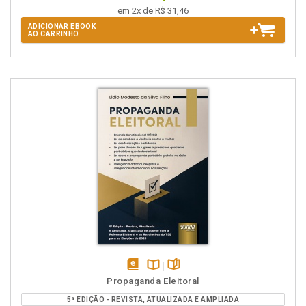
em 2x de R$ 31,46
ADICIONAR EBOOK
AO CARRINHO
disponível
Disponível
páginas
Propaganda Eleitoral
em
na
5ª EDIÇÃO - REVISTA, ATUALIZADA E AMPLIADA
eBook
B.V.