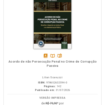
disponível
Disponível
páginas
Acordo de não Persecução Penal no Crime de Corrupção
em
na
Passiva
eBook
B.V.
Lilian Scavuzzi
ISBN:
978652632594-0
Páginas:
142
Publicado em:
31/07/2026
VERSÃO IMPRESSA
de
R$ 79,90
* por