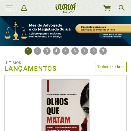
MEU
CARRINHO
1
2
3
4
5
6
7
8
9
ÚLTIMOS
LANÇAMENTOS
Todas as obras