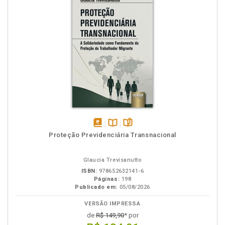
disponível
Disponível
páginas
Proteção Previdenciária Transnacional
em
na
eBook
B.V.
Glaucia Trevisanutto
ISBN:
978652632141-6
Páginas:
198
Publicado em:
05/08/2026
VERSÃO IMPRESSA
de
R$ 149,90
* por