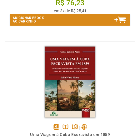
R$ 76,23
em 3x de R$ 25,41
ADICIONAR EBOOK
AO CARRINHO
disponível
Disponível
páginas
podcast
Uma Viagem à Cuba Escravista em 1859
em
na