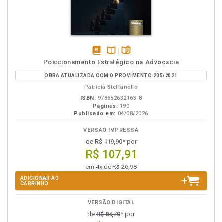
disponível
Disponível
páginas
Posicionamento Estratégico na Advocacia
em
na
OBRA ATUALIZADA COM O PROVIMENTO 205/2021
eBook
B.V.
Patrícia Steffanello
ISBN:
978652632163-8
Páginas:
190
Publicado em:
04/08/2026
VERSÃO IMPRESSA
de
R$ 119,90
* por
R$ 107,91
em 4x de R$ 26,98
ADICIONAR AO
CARRINHO
VERSÃO DIGITAL
de
R$ 84,70
* por