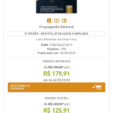
disponível
Disponível
páginas
Propaganda Eleitoral
em
na
5ª EDIÇÃO - REVISTA, ATUALIZADA E AMPLIADA
eBook
B.V.
Lídio Modesto da Silva Filho
ISBN:
978652632140-9
Páginas:
348
Publicado em:
06/08/2026
VERSÃO IMPRESSA
de
R$ 199,90
* por
R$ 179,91
em 6x de R$ 29,99
ADICIONAR AO
CARRINHO
VERSÃO DIGITAL
de
R$ 139,90
* por
R$ 125,91