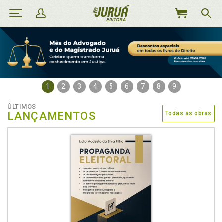
MEU
CARRINHO
1
2
3
4
5
6
7
8
9
ÚLTIMOS
LANÇAMENTOS
Todas as obras