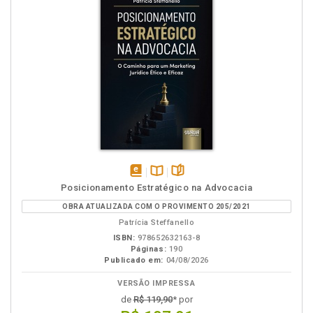
disponível
Disponível
páginas
Posicionamento Estratégico na Advocacia
em
na
OBRA ATUALIZADA COM O PROVIMENTO 205/2021
eBook
B.V.
Patrícia Steffanello
ISBN:
978652632163-8
Páginas:
190
Publicado em:
04/08/2026
VERSÃO IMPRESSA
de
R$ 119,90
* por