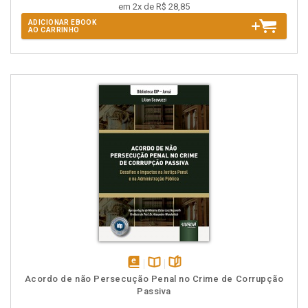
em 2x de R$ 28,85
ADICIONAR EBOOK
AO CARRINHO
disponível
Disponível
páginas
Acordo de não Persecução Penal no Crime de Corrupção
em
na
Passiva
eBook
B.V.