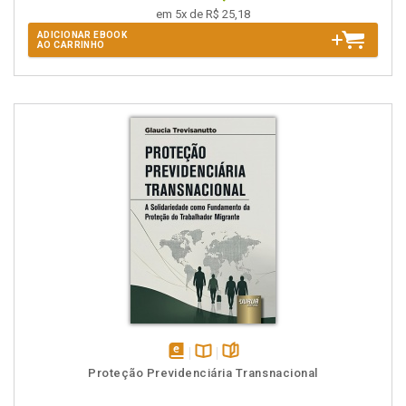
em 5x de R$ 25,18
ADICIONAR EBOOK
AO CARRINHO
disponível
Disponível
páginas
Proteção Previdenciária Transnacional
em
na
eBook
B.V.