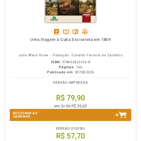
disponível
Disponível
páginas
podcast
Uma Viagem à Cuba Escravista em 1859
em
na
eBook
B.V.
Julia Ward Howe - Tradução: Osvaldo Ferreira de Carvalho
ISBN:
978652632134-8
Páginas:
166
Publicado em:
03/08/2026
VERSÃO IMPRESSA
R$ 79,90
em 3x de R$ 26,63
ADICIONAR AO
CARRINHO
VERSÃO DIGITAL
R$ 57,70