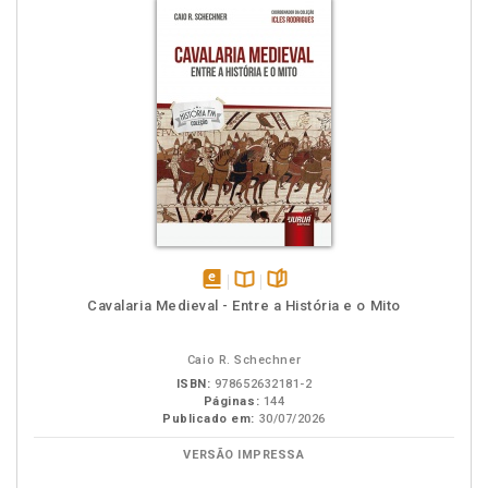
disponível
Disponível
páginas
Cavalaria Medieval - Entre a História e o Mito
em
na
eBook
B.V.
Caio R. Schechner
ISBN:
978652632181-2
Páginas:
144
Publicado em:
30/07/2026
VERSÃO IMPRESSA