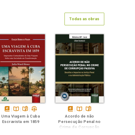
Todas as obras
disponível
Disponível
páginas
podcast
disponível
Disponível
páginas
Uma Viagem à Cuba
Acordo de não
em
na
em
na
Escravista em 1859
Persecução Penal no
eBook
B.V.
eBook
B.V.
Crime de Corrupção
Passiva