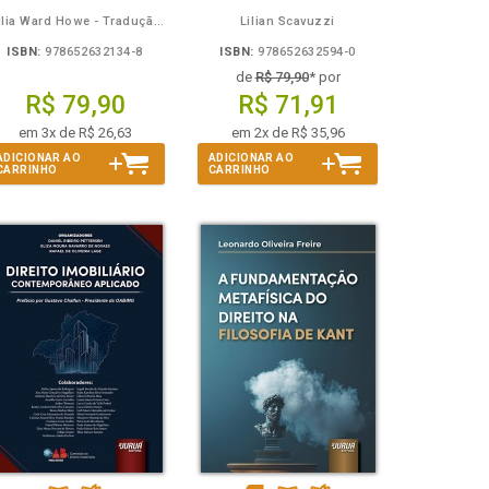
Julia Ward Howe - Tradução: Osvaldo Ferreira de Carvalho
Lilian Scavuzzi
ISBN:
978652632134-8
ISBN:
978652632594-0
de
R$ 79,90
* por
R$ 79,90
R$ 71,91
em 3x de R$ 26,63
em 2x de R$ 35,96
ADICIONAR AO
ADICIONAR AO
CARRINHO
CARRINHO