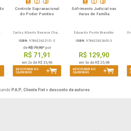
mbém
Folheie
Também
Também
Folheie
s
disponível
Disponível
páginas
disponível
Disponível
páginas
do
Controle Supranacional
Sofrimento Judicial nas
em
na
em
na
do Poder Punitivo
Varas de Família
eBook
B.V.
eBook
B.V.
Mira de Assumpção Junior
Carlos Alberto Bezerra Chagas
Eduardo Ponte Brandão
ISBN:
978652632151-5
ISBN:
978652632605-3
de
R$ 79,90
* por
R$ 71,91
R$ 129,90
em 2x de R$ 35,96
em 5x de R$ 25,98
ADICIONAR AO
ADICIONAR AO
CARRINHO
CARRINHO
luindo
P.A.P.
,
Cliente Fiel
e
desconto de autores