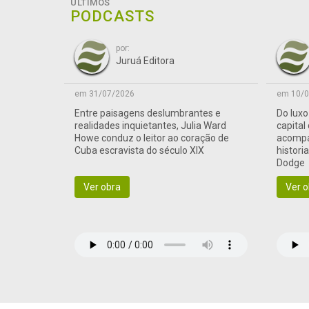
ÚLTIMOS
PODCASTS
por:
Juruá Editora
em 31/07/2026
em 10/0
Entre paisagens deslumbrantes e
Do lux
realidades inquietantes, Julia Ward
capital
Howe conduz o leitor ao coração de
acompa
Cuba escravista do século XIX
histori
Dodge
Ver obra
Ver o