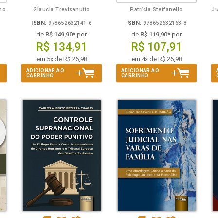
lho
Glaucia Trevisanutto
Patrícia Steffanello
ISBN:
978652632141-6
ISBN:
978652632163-8
de
R$ 149,90
* por
de
R$ 119,90
* por
R$ 134,91
R$ 107,91
em 5x de R$ 26,98
em 4x de R$ 26,98
ADICIONAR AO
ADICIONAR AO
CARRINHO
CARRINHO