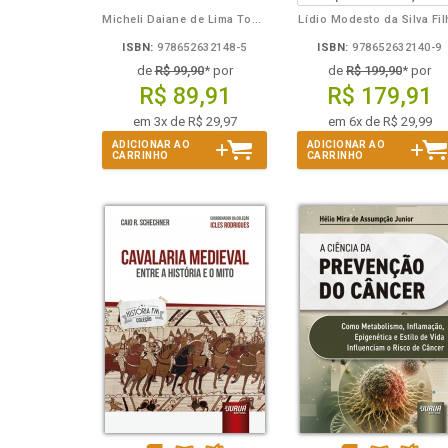
Micheli Daiane de Lima Toporowicz
Lídio Modesto da Silva Fi
ISBN:
978652632148-5
ISBN:
978652632140-9
de
R$ 99,90
* por
de
R$ 199,90
* por
R$ 89,91
R$ 179,91
em 3x de R$ 29,97
em 6x de R$ 29,99
ADICIONAR AO
ADICIONAR AO
CARRINHO
CARRINHO