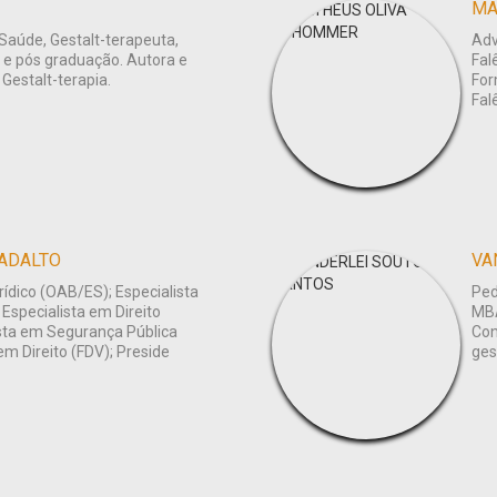
MA
Saúde, Gestalt-terapeuta,
Adv
 e pós graduação. Autora e
Fal
 Gestalt-terapia.
For
Fal
ADALTO
VA
ídico (OAB/ES); Especialista
Ped
Especialista em Direito
MBA
ista em Segurança Pública
Con
m Direito (FDV); Preside
ges