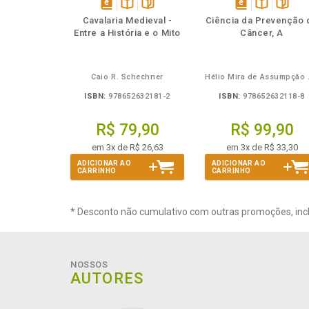
Também
Também
Folheie
Também
Também
Folheie
Ta
disponível
Disponível
páginas
disponível
Disponível
página
Cavalaria Medieval -
Ciência da Prevenção 
em
na
em
na
Entre a História e o Mito
Câncer, A
eBook
B.V.
eBook
B.V.
Caio R. Schechner
Hélio 
ISBN:
978652632181-2
ISBN:
978652632118-8
R$ 79,90
R$ 99,90
em 3x de R$ 26,63
em 3x de R$ 33,30
ADICIONAR AO
ADICIONAR AO
CARRINHO
CARRINHO
* Desconto não cumulativo com outras promoções, inc
NOSSOS
AUTORES