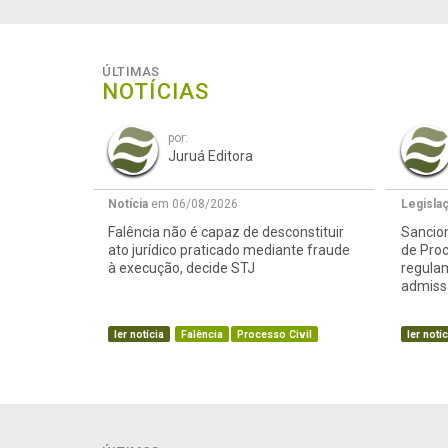
ÚLTIMAS
NOTÍCIAS
por:
Juruá Editora
Notícia
em 06/08/2026
Legisla
Falência não é capaz de desconstituir
Sancion
ato jurídico praticado mediante fraude
de Proc
à execução, decide STJ
regula
admissã
ler notícia
Falência
Processo Civil
ler notíc