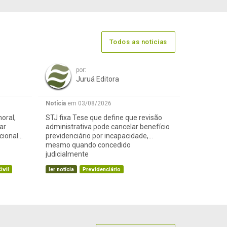
Todos as noticias
por:
Juruá Editora
Notícia
em 03/08/2026
oral,
STJ fixa Tese que define que revisão
ar
administrativa pode cancelar benefício
cional
previdenciário por incapacidade,
mesmo quando concedido
judicialmente
ivil
ler notícia
Previdenciário