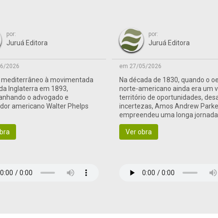
por:
por:
Juruá Editora
Juruá Editora
6/2026
em 27/05/2026
o mediterrâneo à movimentada
Na década de 1830, quando o o
 da Inglaterra em 1893,
norte-americano ainda era um 
nhando o advogado e
território de oportunidades, des
ador americano Walter Phelps
incertezas, Amos Andrew Parke
empreendeu uma longa jornad
às terras de fronteira
bra
Ver obra