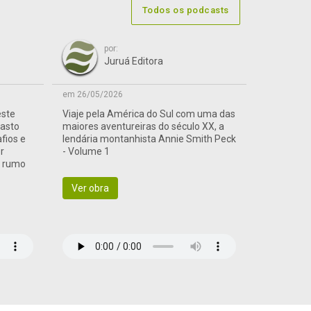
Todos os podcasts
por:
Juruá Editora
em 26/05/2026
este
Viaje pela América do Sul com uma das
vasto
maiores aventureiras do século XX, a
afios e
lendária montanhista Annie Smith Peck
r
- Volume 1
a rumo
Ver obra