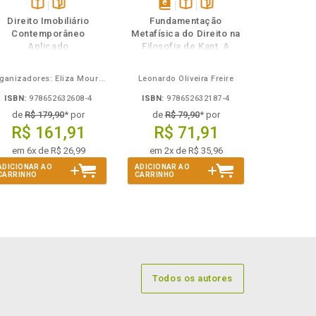
Disponível
páginas
disponível
Disponível
páginas
Direito Imobiliário
Fundamentação
na
em
na
Contemporâneo
Metafísica do Direito na
B.V.
eBook
B.V.
Aplicado
Filosofia de Kant, A
Organizadores: Eliza Moura Navarro de Novaes, Rafael de Oliveira Lage, Daniel Ribeiro Pettersen
Leonardo Oliveira Freire
ISBN:
978652632608-4
ISBN:
978652632187-4
de
R$ 179,90
* por
de
R$ 79,90
* por
R$ 161,91
R$ 71,91
em 6x de R$ 26,99
em 2x de R$ 35,96
ADICIONAR AO
ADICIONAR AO
CARRINHO
CARRINHO
Todos os autores