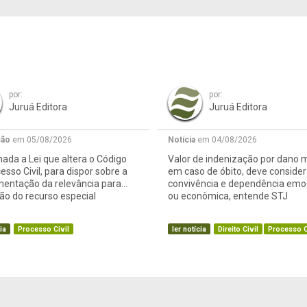
por:
por:
Juruá Editora
Juruá Editora
ção
em 05/08/2026
Notícia
em 04/08/2026
ada a Lei que altera o Código
Valor de indenização por dano m
esso Civil, para dispor sobre a
em caso de óbito, deve consider
mentação da relevância para
convivência e dependência emo
o do recurso especial
ou econômica, entende STJ
ia
Processo Civil
ler notícia
Direito Civil
Processo C