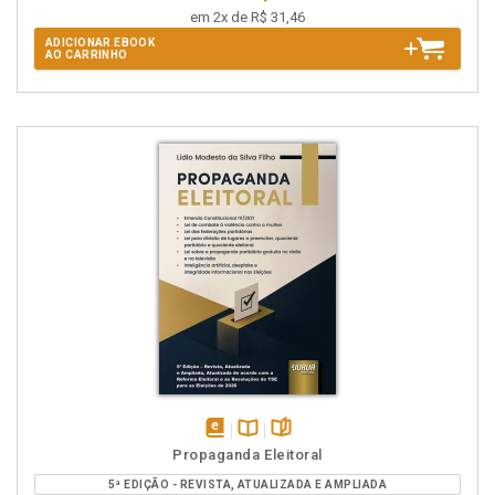
em 2x de R$ 31,46
ADICIONAR EBOOK
AO CARRINHO
disponível
Disponível
páginas
Propaganda Eleitoral
em
na
5ª EDIÇÃO - REVISTA, ATUALIZADA E AMPLIADA
eBook
B.V.