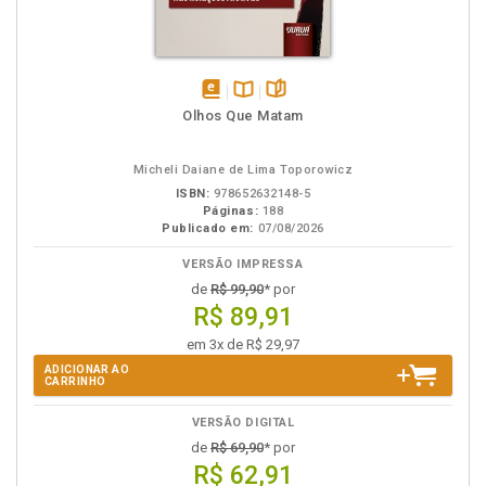
disponível
Disponível
páginas
Olhos Que Matam
em
na
eBook
B.V.
Micheli Daiane de Lima Toporowicz
ISBN:
978652632148-5
Páginas:
188
Publicado em:
07/08/2026
VERSÃO IMPRESSA
de
R$ 99,90
* por
R$ 89,91
em 3x de R$ 29,97
ADICIONAR AO
CARRINHO
VERSÃO DIGITAL
de
R$ 69,90
* por
R$ 62,91