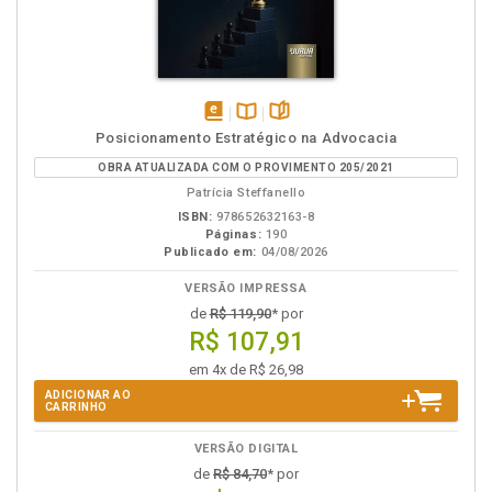
disponível
Disponível
páginas
Posicionamento Estratégico na Advocacia
em
na
OBRA ATUALIZADA COM O PROVIMENTO 205/2021
eBook
B.V.
Patrícia Steffanello
ISBN:
978652632163-8
Páginas:
190
Publicado em:
04/08/2026
VERSÃO IMPRESSA
de
R$ 119,90
* por
R$ 107,91
em 4x de R$ 26,98
ADICIONAR AO
CARRINHO
VERSÃO DIGITAL
de
R$ 84,70
* por