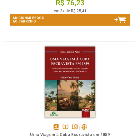
R$ 76,23
em 3x de R$ 25,41
ADICIONAR EBOOK
AO CARRINHO
disponível
Disponível
páginas
podcast
Uma Viagem à Cuba Escravista em 1859
em
na