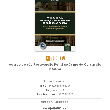
disponível
Disponível
páginas
Acordo de não Persecução Penal no Crime de Corrupção
em
na
Passiva
eBook
B.V.
Lilian Scavuzzi
ISBN:
978652632594-0
Páginas:
142
Publicado em:
31/07/2026
VERSÃO IMPRESSA
de
R$ 79,90
* por