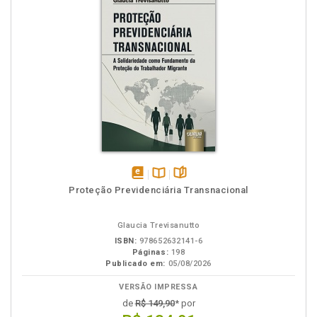
disponível
Disponível
páginas
Proteção Previdenciária Transnacional
em
na
eBook
B.V.
Glaucia Trevisanutto
ISBN:
978652632141-6
Páginas:
198
Publicado em:
05/08/2026
VERSÃO IMPRESSA
de
R$ 149,90
* por