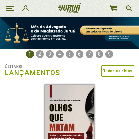
MEU
CARRINHO
1
2
3
4
5
6
7
8
9
ÚLTIMOS
LANÇAMENTOS
Todas as obras