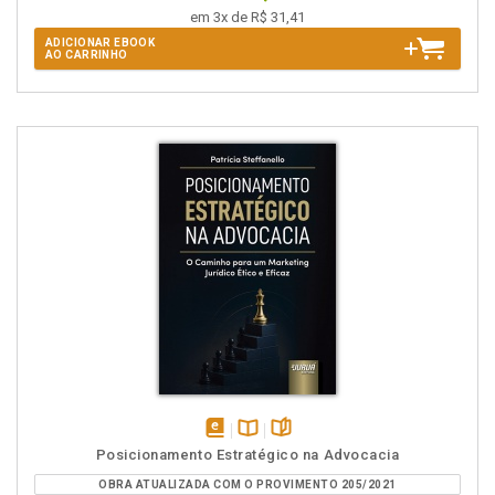
em 3x de R$ 31,41
ADICIONAR EBOOK
AO CARRINHO
disponível
Disponível
páginas
Posicionamento Estratégico na Advocacia
em
na
OBRA ATUALIZADA COM O PROVIMENTO 205/2021
eBook
B.V.