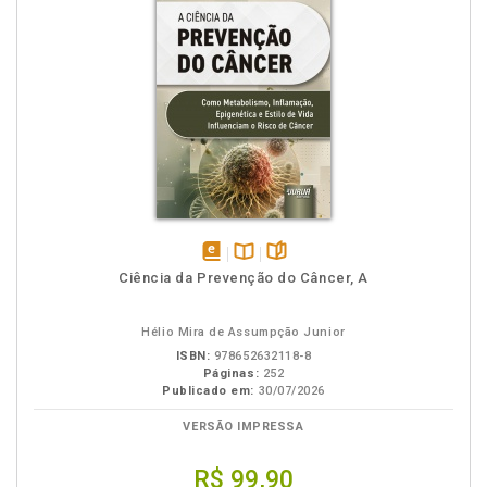
disponível
Disponível
páginas
Ciência da Prevenção do Câncer, A
em
na
eBook
B.V.
Hélio Mira de Assumpção Junior
ISBN:
978652632118-8
Páginas:
252
Publicado em:
30/07/2026
VERSÃO IMPRESSA
R$ 99,90