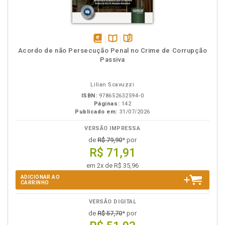
disponível
Disponível
páginas
Acordo de não Persecução Penal no Crime de Corrupção
em
na
Passiva
eBook
B.V.
Lilian Scavuzzi
ISBN:
978652632594-0
Páginas:
142
Publicado em:
31/07/2026
VERSÃO IMPRESSA
de
R$ 79,90
* por
R$ 71,91
em 2x de R$ 35,96
ADICIONAR AO
CARRINHO
VERSÃO DIGITAL
de
R$ 57,70
* por