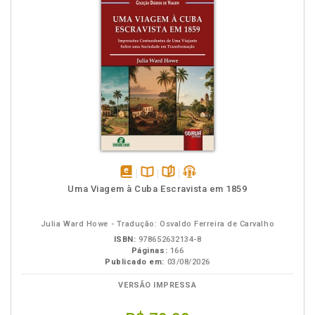
disponível
Disponível
páginas
podcast
Uma Viagem à Cuba Escravista em 1859
em
na
eBook
B.V.
Julia Ward Howe - Tradução: Osvaldo Ferreira de Carvalho
ISBN:
978652632134-8
Páginas:
166
Publicado em:
03/08/2026
VERSÃO IMPRESSA