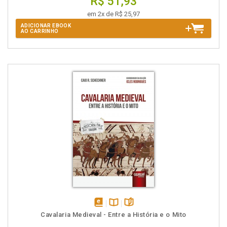
R$ 51,93
em 2x de R$ 25,97
ADICIONAR EBOOK
AO CARRINHO
disponível
Disponível
páginas
Cavalaria Medieval - Entre a História e o Mito
em
na