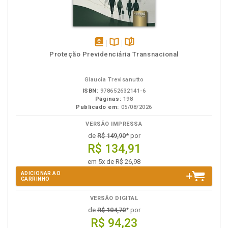
disponível
Disponível
páginas
Proteção Previdenciária Transnacional
em
na
eBook
B.V.
Glaucia Trevisanutto
ISBN:
978652632141-6
Páginas:
198
Publicado em:
05/08/2026
VERSÃO IMPRESSA
de
R$ 149,90
* por
R$ 134,91
em 5x de R$ 26,98
ADICIONAR AO
CARRINHO
VERSÃO DIGITAL
de
R$ 104,70
* por
R$ 94,23