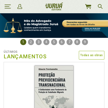
MEU
CARRINHO
1
2
3
4
5
6
7
8
9
ÚLTIMOS
LANÇAMENTOS
Todas as obras