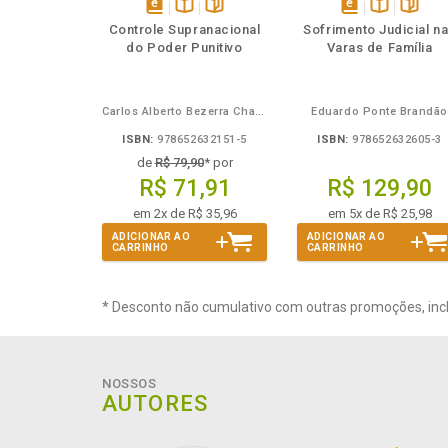
Também
Folheie
Também
Também
Folheie
Tamb
T
disponível
Disponível
páginas
disponível
Disponível
página
Controle Supranacional
Sofrimento Judicial n
em
na
em
na
do Poder Punitivo
Varas de Família
eBook
B.V.
eBook
B.V.
Carlos Alberto Bezerra Chagas
Eduardo Ponte Brandão
ISBN:
978652632151-5
ISBN:
978652632605-3
de
R$ 79,90
* por
R$ 71,91
R$ 129,90
em 2x de R$ 35,96
em 5x de R$ 25,98
ADICIONAR AO
ADICIONAR AO
CARRINHO
CARRINHO
* Desconto não cumulativo com outras promoções, inc
NOSSOS
AUTORES