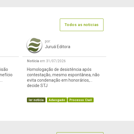
Todos as noticias
por:
Juruá Editora
Notícia
em 31/07/2026
visão
Homologação de desistência após
nefício
contestação, mesmo espontânea, não
evita condenação em honorários,
decide STJ
ler notícia
Advogado
Processo Civil