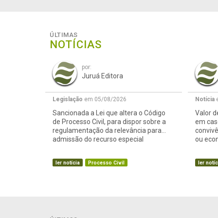
ÚLTIMAS
NOTÍCIAS
por:
Juruá Editora
Legislação
em 05/08/2026
Notícia
e
Sancionada a Lei que altera o Código
Valor d
de Processo Civil, para dispor sobre a
em caso
regulamentação da relevância para
conviv
admissão do recurso especial
ou eco
ler notícia
Processo Civil
ler notíc