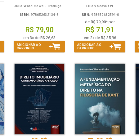
Julia Ward Howe - Tradução: Osvaldo Ferreira de Carvalho
Lilian Scavuzzi
ISBN:
978652632134-8
ISBN:
978652632594-0
de
R$ 79,90
* por
R$ 79,90
R$ 71,91
em 3x de R$ 26,63
em 2x de R$ 35,96
ADICIONAR AO
ADICIONAR AO
CARRINHO
CARRINHO