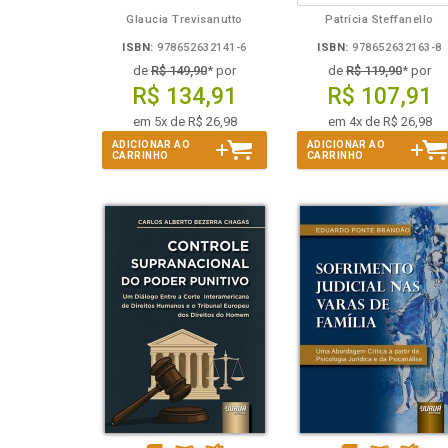
Glaucia Trevisanutto
Patrícia Steffanello
ISBN:
978652632141-6
ISBN:
978652632163-8
de
R$ 149,90
* por
de
R$ 119,90
* por
R$ 134,91
R$ 107,91
em 5x de R$ 26,98
em 4x de R$ 26,98
ADICIONAR AO
ADICIONAR AO
CARRINHO
CARRINHO