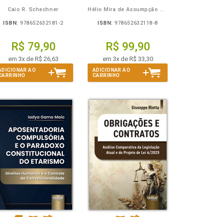
Caio R. Schechner
Hélio Mira de Assumpção Junior
ISBN:
978652632181-2
ISBN:
978652632118-8
R$ 79,90
R$ 99,90
em 3x de R$ 26,63
em 3x de R$ 33,30
ADICIONAR AO
ADICIONAR AO
CARRINHO
CARRINHO