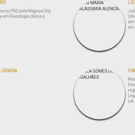
ANO
LE
ssora, PhD pela Nagoya City
Juí
 em Psicologia clínica e
Uni
em 
em 
A GRAÑA
PA
Res
Pes
reg
Leg
Lei.