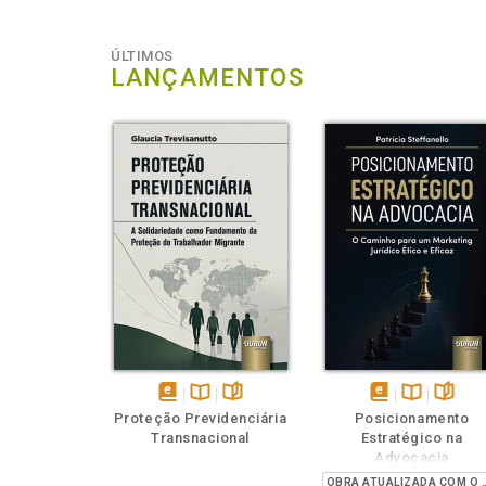
ÚLTIMOS
LANÇAMENTOS
Também
Também
Folheie
Ouça o
Também
Também
Folheie
Tamb
T
disponível
Disponível
páginas
disponível
Disponível
página
Proteção Previdenciária
Posicionamento
em
na
em
na
Transnacional
Estratégico na
eBook
B.V.
eBook
B.V.
Advocacia
OBRA ATUALIZADA COM O PR