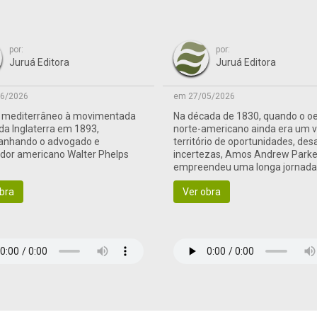
por:
por:
Juruá Editora
Juruá Editora
6/2026
em 27/05/2026
o mediterrâneo à movimentada
Na década de 1830, quando o o
 da Inglaterra em 1893,
norte-americano ainda era um 
nhando o advogado e
território de oportunidades, des
ador americano Walter Phelps
incertezas, Amos Andrew Parke
empreendeu uma longa jornad
às terras de fronteira
bra
Ver obra