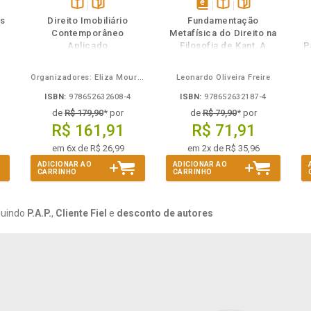
ém
ambém
Folheie
Também
Folheie
s
Disponível
páginas
disponível
Disponível
páginas
as
Direito Imobiliário
Fundamentação
na
em
na
Contemporâneo
Metafísica do Direito na
B.V.
eBook
B.V.
Aplicado
Filosofia de Kant, A
P
Organizadores: Eliza Moura Navarro de Novaes, Rafael de Oliveira Lage, Daniel Ribeiro Pettersen
Leonardo Oliveira Freire
ISBN:
978652632608-4
ISBN:
978652632187-4
de
R$ 179,90
* por
de
R$ 79,90
* por
R$ 161,91
R$ 71,91
em 6x de R$ 26,99
em 2x de R$ 35,96
ADICIONAR AO
ADICIONAR AO
CARRINHO
CARRINHO
luindo
P.A.P.
,
Cliente Fiel
e
desconto de autores