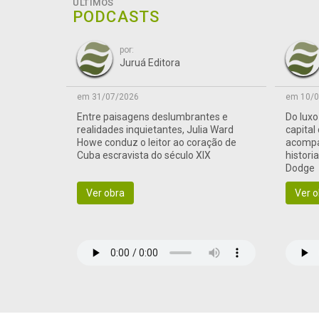
ÚLTIMOS
PODCASTS
por:
Juruá Editora
em 31/07/2026
em 10/0
Entre paisagens deslumbrantes e
Do lux
realidades inquietantes, Julia Ward
capital
Howe conduz o leitor ao coração de
acompa
Cuba escravista do século XIX
histori
Dodge
Ver obra
Ver o