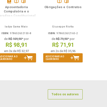
disponível
Disponível
páginas
Disponível
páginas
Aposentadoria
Obrigações e Contratos
em
na
na
Compulsória e o
eBook
B.V.
B.V.
aradoxo Constitucional
do Etarismo
Iadya Gama Maio
Giuseppe Riotta
ISBN:
978652632150-8
ISBN:
978652632165-2
de
R$ 109,90
* por
de
R$ 79,90
* por
R$ 98,91
R$ 71,91
em 3x de R$ 32,97
em 2x de R$ 35,96
ADICIONAR AO
ADICIONAR AO
CARRINHO
CARRINHO
Todos os autores