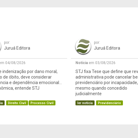
por:
por:
Juruá Editora
Juruá Editora
m 04/08/2026
Notícia
em 03/08/2026
e indenização por dano moral,
STJ fixa Tese que define que re
 de óbito, deve considerar
administrativa pode cancelar be
ência e dependência emocional
previdenciário por incapacidade,
nômica, entende STJ
mesmo quando concedido
judicialmente
ia
Direito Civil
Processo Civil
ler notícia
Previdenciário