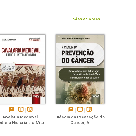
Todas as obras
disponível
Disponível
páginas
disponível
Disponível
páginas
Cavalaria Medieval -
Ciência da Prevenção do
em
na
em
na
ntre a História e o Mito
Câncer, A
eBook
B.V.
eBook
B.V.