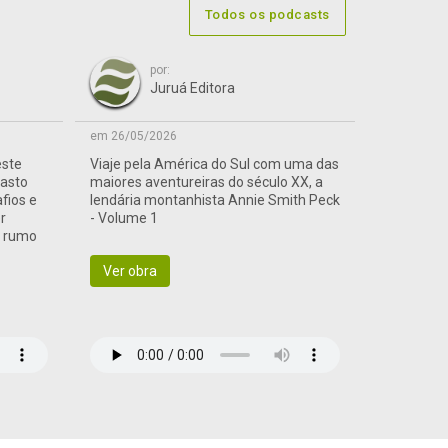
Todos os podcasts
por:
Juruá Editora
em 26/05/2026
este
Viaje pela América do Sul com uma das
vasto
maiores aventureiras do século XX, a
afios e
lendária montanhista Annie Smith Peck
r
- Volume 1
a rumo
Ver obra