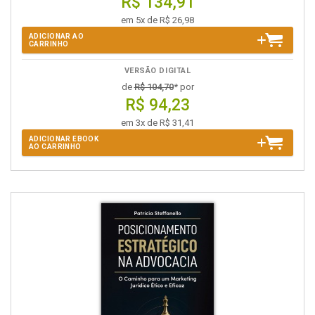
R$ 134,91
em 5x de R$ 26,98
ADICIONAR AO
CARRINHO
VERSÃO DIGITAL
de
R$ 104,70
* por
R$ 94,23
em 3x de R$ 31,41
ADICIONAR EBOOK
AO CARRINHO