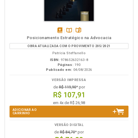
disponível
Disponível
páginas
Posicionamento Estratégico na Advocacia
em
na
OBRA ATUALIZADA COM O PROVIMENTO 205/2021
eBook
B.V.
Patrícia Steffanello
ISBN:
978652632163-8
Páginas:
190
Publicado em:
04/08/2026
VERSÃO IMPRESSA
de
R$ 119,90
* por
R$ 107,91
em 4x de R$ 26,98
ADICIONAR AO
CARRINHO
VERSÃO DIGITAL
de
R$ 84,70
* por