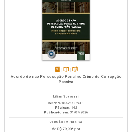
disponível
Disponível
páginas
Acordo de não Persecução Penal no Crime de Corrupção
em
na
Passiva
eBook
B.V.
Lilian Scavuzzi
ISBN:
978652632594-0
Páginas:
142
Publicado em:
31/07/2026
VERSÃO IMPRESSA
de
R$ 79,90
* por