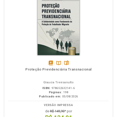
disponível
Disponível
páginas
Proteção Previdenciária Transnacional
em
na
eBook
B.V.
Glaucia Trevisanutto
ISBN:
978652632141-6
Páginas:
198
Publicado em:
05/08/2026
VERSÃO IMPRESSA
de
R$ 149,90
* por