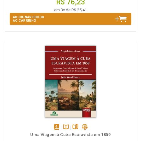
R$ 76,23
em 3x de R$ 25,41
ADICIONAR EBOOK
AO CARRINHO
disponível
Disponível
páginas
podcast
Uma Viagem à Cuba Escravista em 1859
em
na