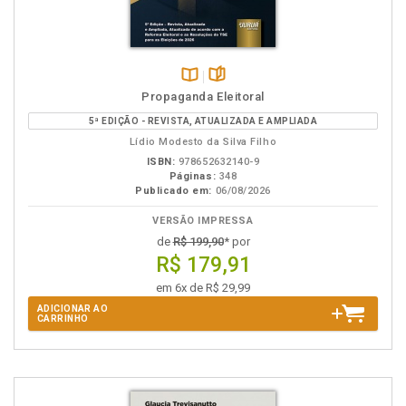
Disponível
páginas
Propaganda Eleitoral
na
5ª EDIÇÃO - REVISTA, ATUALIZADA E AMPLIADA
B.V.
Lídio Modesto da Silva Filho
ISBN:
978652632140-9
Páginas:
348
Publicado em:
06/08/2026
VERSÃO IMPRESSA
de
R$ 199,90
* por
R$ 179,91
em 6x de R$ 29,99
ADICIONAR AO
CARRINHO