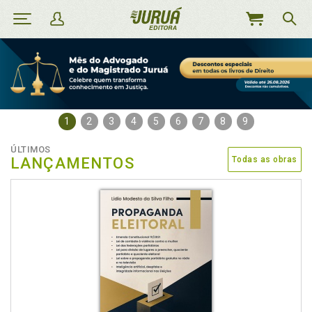
MEU
CARRINHO
1
2
3
4
5
6
7
8
9
ÚLTIMOS
LANÇAMENTOS
Todas as obras