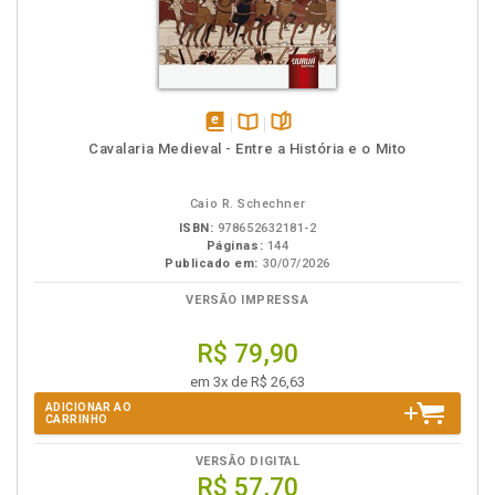
disponível
Disponível
páginas
Cavalaria Medieval - Entre a História e o Mito
em
na
eBook
B.V.
Caio R. Schechner
ISBN:
978652632181-2
Páginas:
144
Publicado em:
30/07/2026
VERSÃO IMPRESSA
R$ 79,90
em 3x de R$ 26,63
ADICIONAR AO
CARRINHO
VERSÃO DIGITAL
R$ 57,70