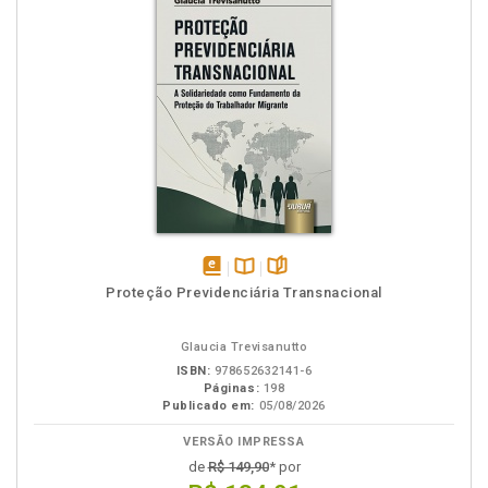
disponível
Disponível
páginas
Proteção Previdenciária Transnacional
em
na
eBook
B.V.
Glaucia Trevisanutto
ISBN:
978652632141-6
Páginas:
198
Publicado em:
05/08/2026
VERSÃO IMPRESSA
de
R$ 149,90
* por