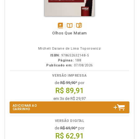
disponível
Disponível
páginas
Olhos Que Matam
em
na
eBook
B.V.
Micheli Daiane de Lima Toporowicz
ISBN:
978652632148-5
Páginas:
188
Publicado em:
07/08/2026
VERSÃO IMPRESSA
de
R$ 99,90
* por
R$ 89,91
em 3x de R$ 29,97
ADICIONAR AO
CARRINHO
VERSÃO DIGITAL
de
R$ 69,90
* por
R$ 62,91