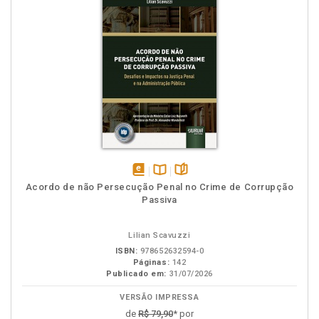
disponível
Disponível
páginas
Acordo de não Persecução Penal no Crime de Corrupção
em
na
Passiva
eBook
B.V.
Lilian Scavuzzi
ISBN:
978652632594-0
Páginas:
142
Publicado em:
31/07/2026
VERSÃO IMPRESSA
de
R$ 79,90
* por