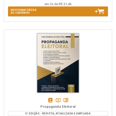
em 2x de R$ 31,46
ADICIONAR EBOOK
AO CARRINHO
disponível
Disponível
páginas
Propaganda Eleitoral
em
na
5ª EDIÇÃO - REVISTA, ATUALIZADA E AMPLIADA
eBook
B.V.