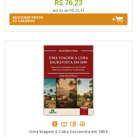
R$ 76,23
em 3x de R$ 25,41
ADICIONAR EBOOK
AO CARRINHO
disponível
Disponível
páginas
podcast
Uma Viagem à Cuba Escravista em 1859
em
na