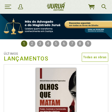
MEU
CARRINHO
1
2
3
4
5
6
7
8
9
ÚLTIMOS
LANÇAMENTOS
Todas as obras