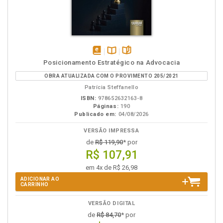
disponível
Disponível
páginas
Posicionamento Estratégico na Advocacia
em
na
OBRA ATUALIZADA COM O PROVIMENTO 205/2021
eBook
B.V.
Patrícia Steffanello
ISBN:
978652632163-8
Páginas:
190
Publicado em:
04/08/2026
VERSÃO IMPRESSA
de
R$ 119,90
* por
R$ 107,91
em 4x de R$ 26,98
ADICIONAR AO
CARRINHO
VERSÃO DIGITAL
de
R$ 84,70
* por