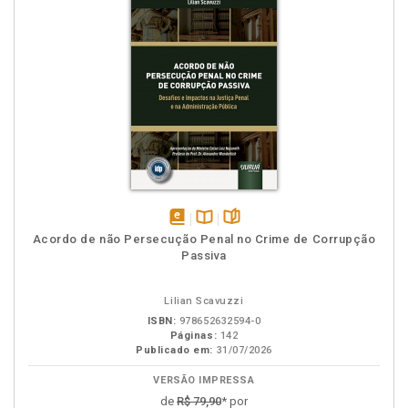
disponível
Disponível
páginas
Acordo de não Persecução Penal no Crime de Corrupção
em
na
Passiva
eBook
B.V.
Lilian Scavuzzi
ISBN:
978652632594-0
Páginas:
142
Publicado em:
31/07/2026
VERSÃO IMPRESSA
de
R$ 79,90
* por