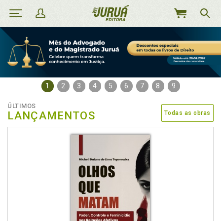
MEU
CARRINHO
1
2
3
4
5
6
7
8
9
ÚLTIMOS
LANÇAMENTOS
Todas as obras