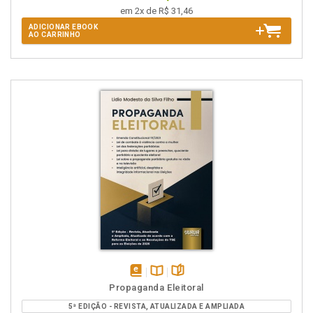
em 2x de R$ 31,46
ADICIONAR EBOOK
AO CARRINHO
disponível
Disponível
páginas
Propaganda Eleitoral
em
na
5ª EDIÇÃO - REVISTA, ATUALIZADA E AMPLIADA
eBook
B.V.