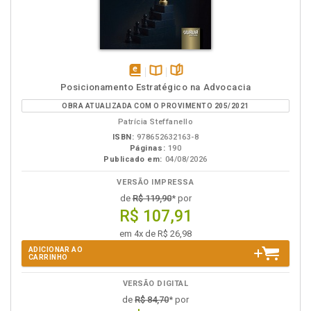
disponível
Disponível
páginas
Posicionamento Estratégico na Advocacia
em
na
OBRA ATUALIZADA COM O PROVIMENTO 205/2021
eBook
B.V.
Patrícia Steffanello
ISBN:
978652632163-8
Páginas:
190
Publicado em:
04/08/2026
VERSÃO IMPRESSA
de
R$ 119,90
* por
R$ 107,91
em 4x de R$ 26,98
ADICIONAR AO
CARRINHO
VERSÃO DIGITAL
de
R$ 84,70
* por