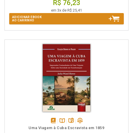
R$ 76,23
em 3x de R$ 25,41
ADICIONAR EBOOK
AO CARRINHO
disponível
Disponível
páginas
podcast
Uma Viagem à Cuba Escravista em 1859
em
na