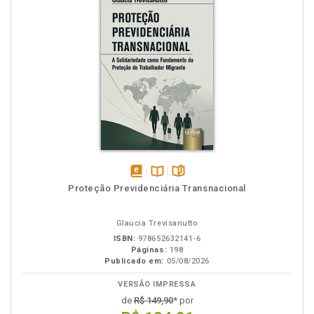
disponível
Disponível
páginas
Proteção Previdenciária Transnacional
em
na
eBook
B.V.
Glaucia Trevisanutto
ISBN:
978652632141-6
Páginas:
198
Publicado em:
05/08/2026
VERSÃO IMPRESSA
de
R$ 149,90
* por