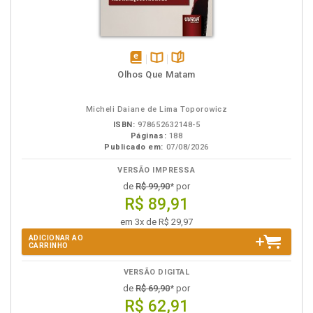
disponível
Disponível
páginas
Olhos Que Matam
em
na
eBook
B.V.
Micheli Daiane de Lima Toporowicz
ISBN:
978652632148-5
Páginas:
188
Publicado em:
07/08/2026
VERSÃO IMPRESSA
de
R$ 99,90
* por
R$ 89,91
em 3x de R$ 29,97
ADICIONAR AO
CARRINHO
VERSÃO DIGITAL
de
R$ 69,90
* por
R$ 62,91