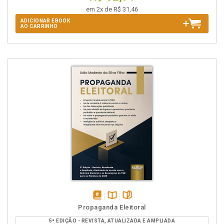
em 2x de R$ 31,46
ADICIONAR EBOOK
AO CARRINHO
disponível
Disponível
páginas
Propaganda Eleitoral
em
na
5ª EDIÇÃO - REVISTA, ATUALIZADA E AMPLIADA