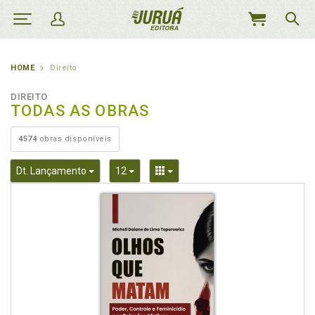
MEU
CARRINHO
HOME
Direito
DIREITO
TODAS AS OBRAS
4574
obras disponíveis
Toggle Dropdown
Toggle Dropdown
Toggle Dropdown
Dt. Lançamento
12