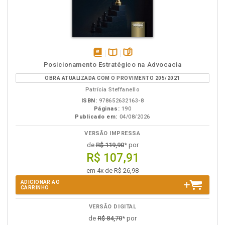
disponível
Disponível
páginas
Posicionamento Estratégico na Advocacia
em
na
OBRA ATUALIZADA COM O PROVIMENTO 205/2021
eBook
B.V.
Patrícia Steffanello
ISBN:
978652632163-8
Páginas:
190
Publicado em:
04/08/2026
VERSÃO IMPRESSA
de
R$ 119,90
* por
R$ 107,91
em 4x de R$ 26,98
ADICIONAR AO
CARRINHO
VERSÃO DIGITAL
de
R$ 84,70
* por