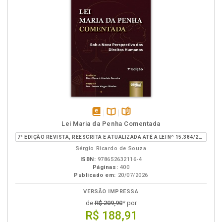
disponível
Disponível
páginas
Lei Maria da Penha Comentada
em
na
7ª EDIÇÃO REVISTA, REESCRITA E ATUALIZADA ATÉ A LEI Nº 15.384/2026
eBook
B.V.
Sérgio Ricardo de Souza
ISBN:
978652632116-4
Páginas:
400
Publicado em:
20/07/2026
VERSÃO IMPRESSA
de
R$ 209,90
* por
R$ 188,91