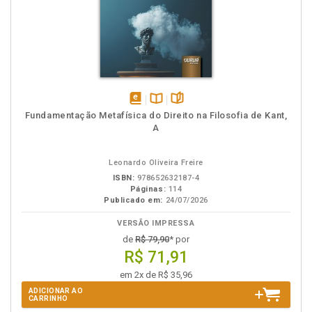
disponível
Disponível
páginas
Fundamentação Metafísica do Direito na Filosofia de Kant,
em
na
A
eBook
B.V.
Leonardo Oliveira Freire
ISBN:
978652632187-4
Páginas:
114
Publicado em:
24/07/2026
VERSÃO IMPRESSA
de
R$ 79,90
* por
R$ 71,91
em 2x de R$ 35,96
ADICIONAR AO
CARRINHO