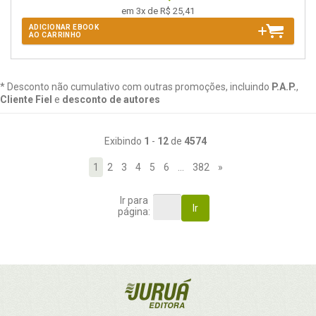
em 3x de R$ 25,41
ADICIONAR EBOOK
AO CARRINHO
* Desconto não cumulativo com outras promoções, incluindo
P.A.P.
,
Cliente Fiel
e
desconto de autores
Exibindo
1
-
12
de
4574
1
2
3
4
5
6
…
382
»
Ir para
Ir
página: