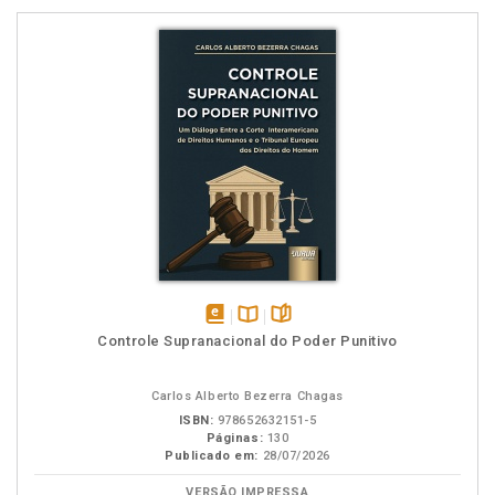
disponível
Disponível
páginas
Controle Supranacional do Poder Punitivo
em
na
eBook
B.V.
Carlos Alberto Bezerra Chagas
ISBN:
978652632151-5
Páginas:
130
Publicado em:
28/07/2026
VERSÃO IMPRESSA