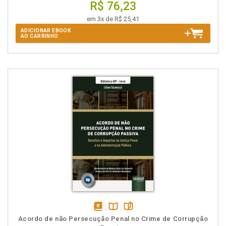
R$ 76,23
em 3x de R$ 25,41
ADICIONAR EBOOK
AO CARRINHO
disponível
Disponível
páginas
Acordo de não Persecução Penal no Crime de Corrupção