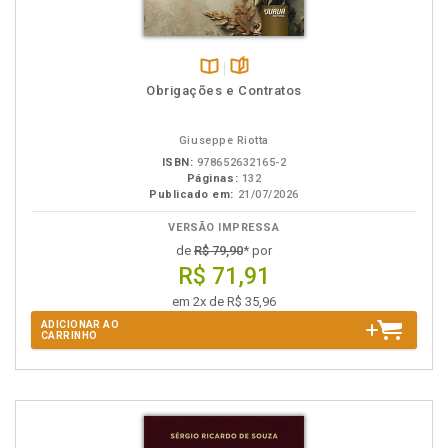
Disponível
páginas
Obrigações e Contratos
na
B.V.
Giuseppe Riotta
ISBN:
978652632165-2
Páginas:
132
Publicado em:
21/07/2026
VERSÃO IMPRESSA
de
R$ 79,90
* por
R$ 71,91
em 2x de R$ 35,96
ADICIONAR AO
CARRINHO