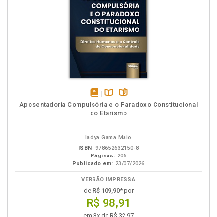
disponível
Disponível
páginas
Aposentadoria Compulsória e o Paradoxo Constitucional
em
na
do Etarismo
eBook
B.V.
Iadya Gama Maio
ISBN:
978652632150-8
Páginas:
206
Publicado em:
23/07/2026
VERSÃO IMPRESSA
de
R$ 109,90
* por
R$ 98,91
em 3x de R$ 32,97