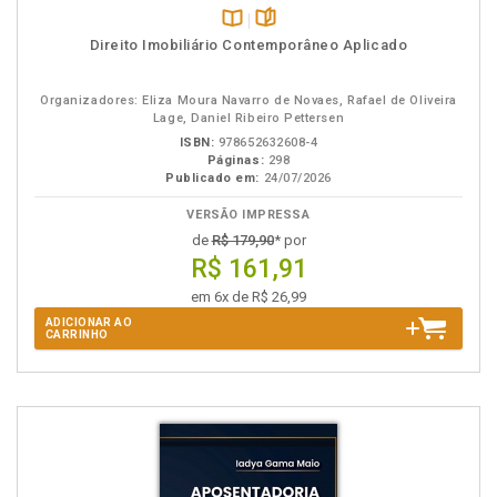
Disponível
páginas
Direito Imobiliário Contemporâneo Aplicado
na
B.V.
Organizadores: Eliza Moura Navarro de Novaes, Rafael de Oliveira
Lage, Daniel Ribeiro Pettersen
ISBN:
978652632608-4
Páginas:
298
Publicado em:
24/07/2026
VERSÃO IMPRESSA
de
R$ 179,90
* por
R$ 161,91
em 6x de R$ 26,99
ADICIONAR AO
CARRINHO