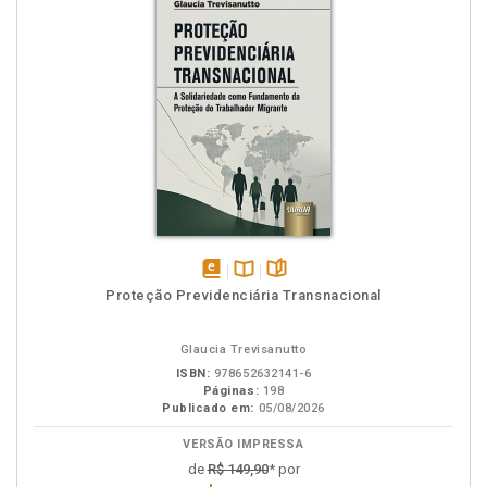
disponível
Disponível
páginas
Proteção Previdenciária Transnacional
em
na
eBook
B.V.
Glaucia Trevisanutto
ISBN:
978652632141-6
Páginas:
198
Publicado em:
05/08/2026
VERSÃO IMPRESSA
de
R$ 149,90
* por