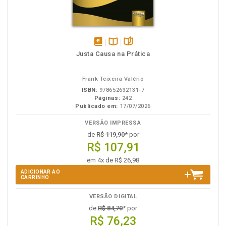
disponível
Disponível
páginas
Justa Causa na Prática
em
na
eBook
B.V.
Frank Teixeira Valério
ISBN:
978652632131-7
Páginas:
242
Publicado em:
17/07/2026
VERSÃO IMPRESSA
de
R$ 119,90
* por
R$ 107,91
em 4x de R$ 26,98
ADICIONAR AO
CARRINHO
VERSÃO DIGITAL
de
R$ 84,70
* por
R$ 76,23