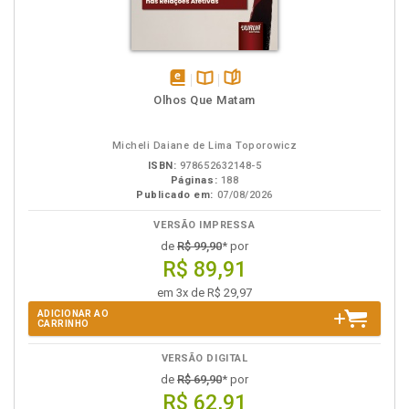
disponível
Disponível
páginas
Olhos Que Matam
em
na
eBook
B.V.
Micheli Daiane de Lima Toporowicz
ISBN:
978652632148-5
Páginas:
188
Publicado em:
07/08/2026
VERSÃO IMPRESSA
de
R$ 99,90
* por
R$ 89,91
em 3x de R$ 29,97
ADICIONAR AO
CARRINHO
VERSÃO DIGITAL
de
R$ 69,90
* por
R$ 62,91