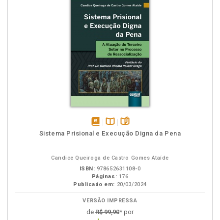
disponível
Disponível
páginas
Sistema Prisional e Execução Digna da Pena
em
na
eBook
B.V.
Candice Queiroga de Castro Gomes Ataíde
ISBN:
978652631108-0
Páginas:
176
Publicado em:
20/03/2024
VERSÃO IMPRESSA
de
R$ 99,90
* por