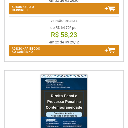
em 3x de R$ 26,97
ADICIONAR AO
CARRINHO
VERSÃO DIGITAL
de
R$ 64,70
* por
R$ 58,23
em 2x de R$ 29,12
ADICIONAR EBOOK
AO CARRINHO