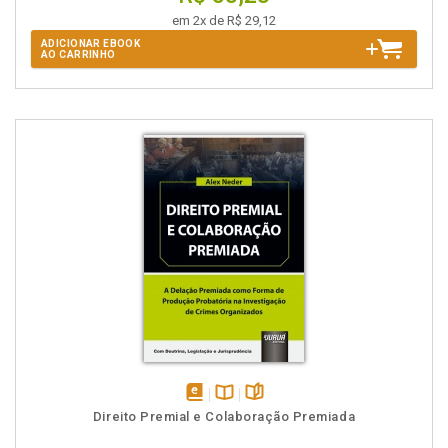
em 2x de R$ 29,12
ADICIONAR EBOOK
AO CARRINHO
disponível
Disponível
páginas
Direito Premial e Colaboração Premiada
em
na