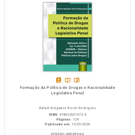
disponível
Disponível
páginas
Formação da Política de Drogas e Racionalidade
em
na
Legislativa Penal
eBook
B.V.
Rafael Bulgakov Klock Rodrigues
ISBN:
978652631072-4
Páginas:
124
Publicado em:
12/03/2024
VERSÃO IMPRESSA