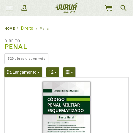
MEU
CARRINHO
Direito
HOME
Penal
DIREITO
PENAL
520
obras disponíveis
Toggle Dropdown
Toggle Dropdown
Toggle Dropdown
Dt. Lançamento
12