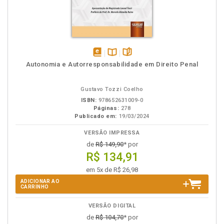
disponível
Disponível
páginas
Autonomia e Autorresponsabilidade em Direito Penal
em
na
eBook
B.V.
Gustavo Tozzi Coelho
ISBN:
978652631009-0
Páginas:
278
Publicado em:
19/03/2024
VERSÃO IMPRESSA
de
R$ 149,90
* por
R$ 134,91
em 5x de R$ 26,98
ADICIONAR AO
CARRINHO
VERSÃO DIGITAL
de
R$ 104,70
* por