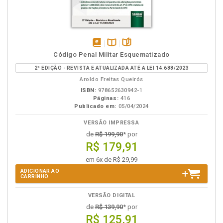
disponível
Disponível
páginas
Código Penal Militar Esquematizado
em
na
2ª EDIÇÃO - REVISTA E ATUALIZADA ATÉ A LEI 14.688/2023
eBook
B.V.
Aroldo Freitas Queirós
ISBN:
978652630942-1
Páginas:
416
Publicado em:
05/04/2024
VERSÃO IMPRESSA
de
R$ 199,90
* por
R$ 179,91
em 6x de R$ 29,99
ADICIONAR AO
CARRINHO
VERSÃO DIGITAL
de
R$ 139,90
* por
R$ 125,91