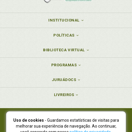
INSTITUCIONAL
POLÍTICAS
BIBLIOTECA VIRTUAL
PROGRAMAS
JURUÁDOCS
LIVREIROS
Uso de cookies
- Guardamos estatísticas de visitas para
Juruá Editora Ltda., CNPJ 77.535.508/0001-19
melhorar sua experiência de navegação. Ao continuar,
Juruá Informática Ltda., CNPJ 01.701.561/0001-80