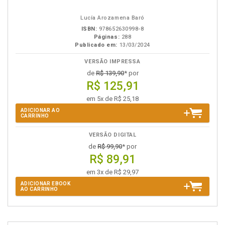
em
na
eBook
B.V.
Lucía Arozamena Baró
ISBN:
978652630998-8
Páginas:
288
Publicado em:
13/03/2024
VERSÃO IMPRESSA
de
R$ 139,90
* por
R$ 125,91
em 5x de R$ 25,18
ADICIONAR AO
CARRINHO
VERSÃO DIGITAL
de
R$ 99,90
* por
R$ 89,91
em 3x de R$ 29,97
ADICIONAR EBOOK
AO CARRINHO