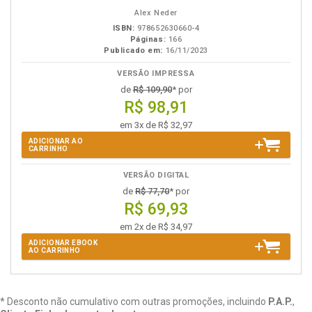
eBook
B.V.
Alex Neder
ISBN:
978652630660-4
Páginas:
166
Publicado em:
16/11/2023
VERSÃO IMPRESSA
de
R$ 109,90
* por
R$ 98,91
em 3x de R$ 32,97
ADICIONAR AO
CARRINHO
VERSÃO DIGITAL
de
R$ 77,70
* por
R$ 69,93
em 2x de R$ 34,97
ADICIONAR EBOOK
AO CARRINHO
* Desconto não cumulativo com outras promoções, incluindo
P.A.P.
,