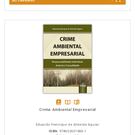
AO CARRINHO
disponível
Disponível
páginas
Crime Ambiental Empresarial
em
na
eBook
B.V.
Eduardo Henrique de Almeida Aguiar
ISBN:
978652631086-1