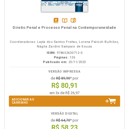
disponível
Disponível
páginas
Direito Penal e Processo Penal na Contemporaneidade
em
na
eBook
B.V.
Coordenadoras: Layla dos Santos Freitas, Lorena Palcich Bulhões,
Nágila Zardini Sampaio de Souza
ISBN:
978652630712-0
Páginas:
126
Publicado em:
23/11/2023
VERSÃO IMPRESSA
de
R$ 89,90
* por
R$ 80,91
em 3x de R$ 26,97
ADICIONAR AO
CARRINHO
VERSÃO DIGITAL
de
R$ 64,70
* por
R$ 58,23