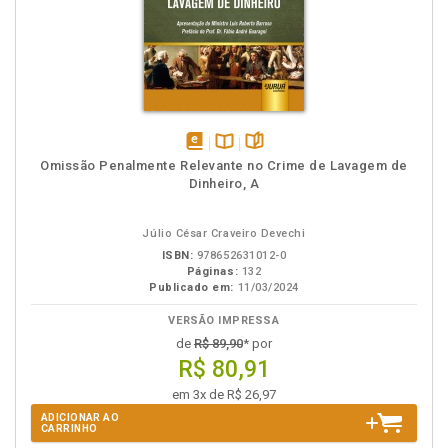
disponível
Disponível
páginas
Omissão Penalmente Relevante no Crime de Lavagem de
em
na
Dinheiro, A
eBook
B.V.
Júlio César Craveiro Devechi
ISBN:
978652631012-0
Páginas:
132
Publicado em:
11/03/2024
VERSÃO IMPRESSA
de
R$ 89,90
* por
R$ 80,91
em 3x de R$ 26,97
ADICIONAR AO
CARRINHO