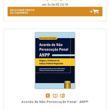
em 5x de R$ 25,18
ADICIONAR EBOOK
AO CARRINHO
disponível
Disponível
páginas
Acordo de Não Persecução Penal - ANPP
em
na