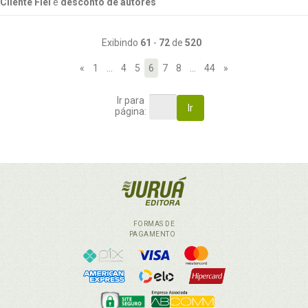
Cliente Fiel
e
desconto de autores
Exibindo
61
-
72
de
520
«
1
…
4
5
6
7
8
…
44
»
Ir para
Ir
página:
FORMAS DE
PAGAMENTO