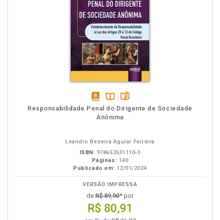
disponível
Disponível
páginas
Responsabilidade Penal do Dirigente de Sociedade
em
na
Anônima
eBook
B.V.
Leandro Bezerra Aguiar Ferreira
ISBN:
978652631110-3
Páginas:
140
Publicado em:
12/01/2024
VERSÃO IMPRESSA
de
R$ 89,90
* por
R$ 80,91