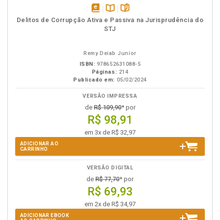
disponível
Disponível
páginas
Delitos de Corrupção Ativa e Passiva na Jurisprudência do
em
na
STJ
eBook
B.V.
Remy Deiab Junior
ISBN:
978652631088-5
Páginas:
214
Publicado em:
05/02/2024
VERSÃO IMPRESSA
de
R$ 109,90
* por
R$ 98,91
em 3x de R$ 32,97
ADICIONAR AO
CARRINHO
VERSÃO DIGITAL
de
R$ 77,70
* por
R$ 69,93
em 2x de R$ 34,97
ADICIONAR EBOOK