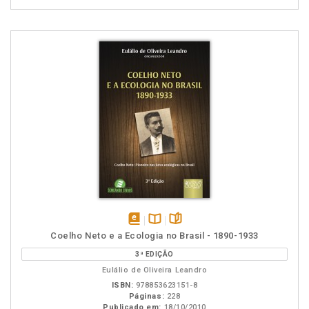
disponível
Disponível
páginas
Coelho Neto e a Ecologia no Brasil - 1890-1933
em
na
3ª EDIÇÃO
eBook
B.V.
Eulálio de Oliveira Leandro
ISBN:
978853623151-8
Páginas:
228
Publicado em:
18/10/2010