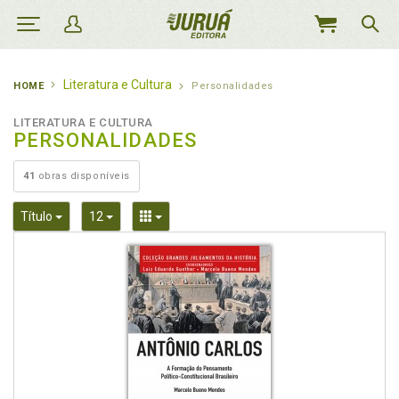
MEU
CARRINHO
Literatura e Cultura
HOME
Personalidades
LITERATURA E CULTURA
PERSONALIDADES
41
obras disponíveis
Toggle Dropdown
Toggle Dropdown
Toggle Dropdown
Título
12