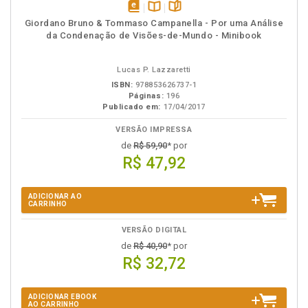
disponível
Disponível
páginas
Giordano Bruno & Tommaso Campanella - Por uma Análise
em
na
da Condenação de Visões-de-Mundo - Minibook
eBook
B.V.
Lucas P. Lazzaretti
ISBN:
978853626737-1
Páginas:
196
Publicado em:
17/04/2017
VERSÃO IMPRESSA
de
R$ 59,90
* por
R$ 47,92
ADICIONAR AO
CARRINHO
VERSÃO DIGITAL
de
R$ 40,90
* por
R$ 32,72
ADICIONAR EBOOK
AO CARRINHO