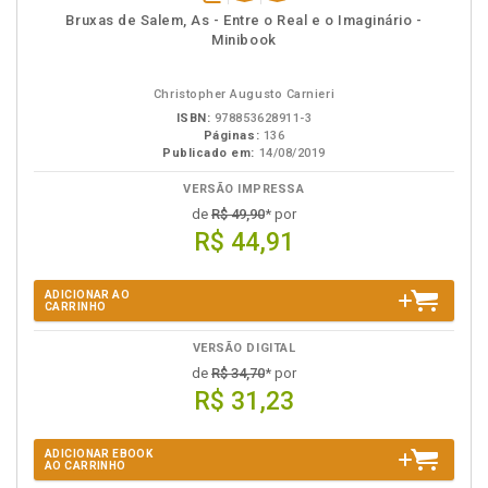
disponível
Disponível
páginas
Bruxas de Salem, As - Entre o Real e o Imaginário -
em
na
Minibook
eBook
B.V.
Christopher Augusto Carnieri
ISBN:
978853628911-3
Páginas:
136
Publicado em:
14/08/2019
VERSÃO IMPRESSA
de
R$ 49,90
* por
R$ 44,91
ADICIONAR AO
CARRINHO
VERSÃO DIGITAL
de
R$ 34,70
* por
R$ 31,23
ADICIONAR EBOOK
AO CARRINHO