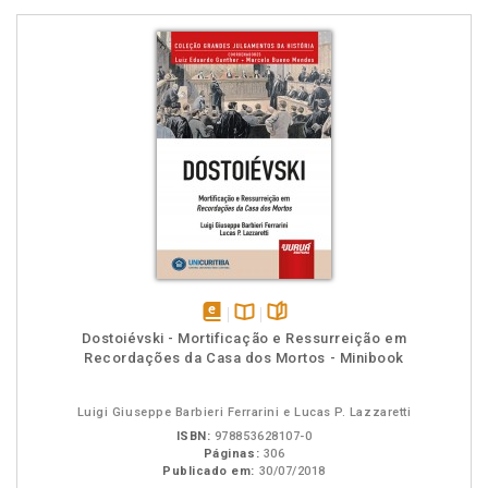
disponível
Disponível
páginas
Dostoiévski - Mortificação e Ressurreição em
em
na
Recordações da Casa dos Mortos - Minibook
eBook
B.V.
Luigi Giuseppe Barbieri Ferrarini e Lucas P. Lazzaretti
ISBN:
978853628107-0
Páginas:
306
Publicado em:
30/07/2018