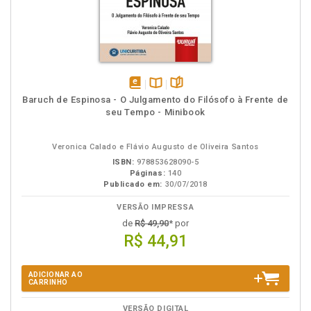
disponível
Disponível
páginas
Baruch de Espinosa - O Julgamento do Filósofo à Frente de
em
na
seu Tempo - Minibook
eBook
B.V.
Veronica Calado e Flávio Augusto de Oliveira Santos
ISBN:
978853628090-5
Páginas:
140
Publicado em:
30/07/2018
VERSÃO IMPRESSA
de
R$ 49,90
* por
R$ 44,91
ADICIONAR AO
CARRINHO
VERSÃO DIGITAL