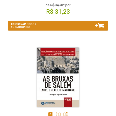
de
R$ 34,70
* por
R$ 31,23
ADICIONAR EBOOK
AO CARRINHO