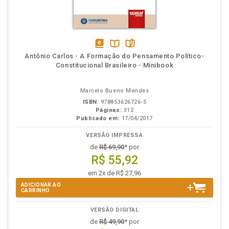
disponível
Disponível
páginas
Antônio Carlos - A Formação do Pensamento Político-
em
na
Constitucional Brasileiro - Minibook
eBook
B.V.
Marcelo Bueno Mendes
ISBN:
978853626726-5
Páginas:
312
Publicado em:
17/04/2017
VERSÃO IMPRESSA
de
R$ 69,90
* por
R$ 55,92
em 2x de R$ 27,96
ADICIONAR AO
CARRINHO
VERSÃO DIGITAL
de
R$ 49,90
* por