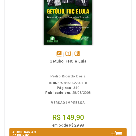
disponível
Disponível
páginas
Getúlio, FHC e Lula
em
na
eBook
B.V.
Pedro Ricardo Dória
ISBN:
978853622091-8
Páginas:
340
Publicado em:
28/08/2008
VERSÃO IMPRESSA
R$ 149,90
em 5x de R$ 29,98
ADICIONAR AO
CARRINHO