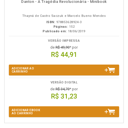
disponível
Disponível
páginas
Danton - A Tragédia Revolucionária - Minibook
em
na
eBook
B.V.
Thayná de Castro Saczuk e Marcelo Bueno Mendes
ISBN:
978853628924-3
Páginas:
152
Publicado em:
18/06/2019
VERSÃO IMPRESSA
de
R$ 49,90
* por
R$ 44,91
ADICIONAR AO
CARRINHO
VERSÃO DIGITAL
de
R$ 34,70
* por
R$ 31,23
ADICIONAR EBOOK
AO CARRINHO