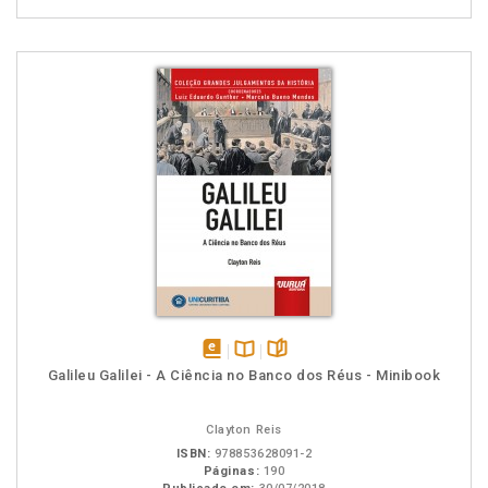
disponível
Disponível
páginas
Galileu Galilei - A Ciência no Banco dos Réus - Minibook
em
na
eBook
B.V.
Clayton Reis
ISBN:
978853628091-2
Páginas:
190