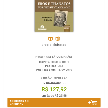
Disponível
páginas
Eros e Thánatos
na
B.V.
Newton SABBÁ GUIMARÃES
ISBN:
978853623105-1
Páginas:
353
Publicado em:
13/09/2010
VERSÃO IMPRESSA
de
R$ 159,90
* por
R$ 127,92
em 5x de R$ 25,58
ADICIONAR AO
CARRINHO