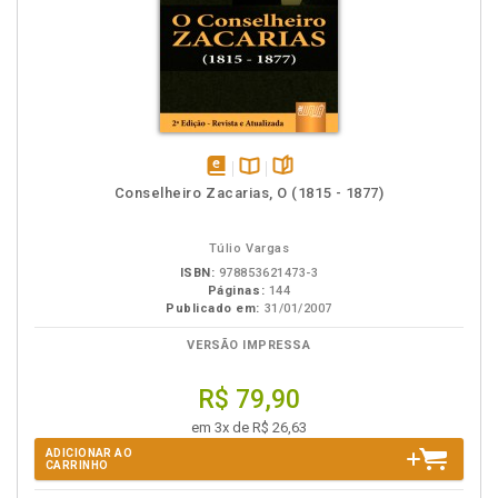
disponível
Disponível
páginas
Conselheiro Zacarias, O (1815 - 1877)
em
na
eBook
B.V.
Túlio Vargas
ISBN:
978853621473-3
Páginas:
144
Publicado em:
31/01/2007
VERSÃO IMPRESSA
R$ 79,90
em 3x de R$ 26,63
ADICIONAR AO
CARRINHO