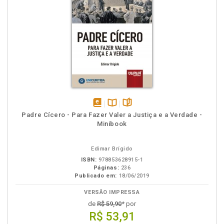
disponível
Disponível
páginas
Padre Cícero - Para Fazer Valer a Justiça e a Verdade -
em
na
Minibook
eBook
B.V.
Edimar Brígido
ISBN:
978853628915-1
Páginas:
236
Publicado em:
18/06/2019
VERSÃO IMPRESSA
de
R$ 59,90
* por
R$ 53,91