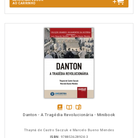
AO CARRINHO
disponível
Disponível
páginas
Danton - A Tragédia Revolucionária - Minibook
em
na
eBook
B.V.
Thayná de Castro Saczuk e Marcelo Bueno Mendes
ISBN:
978853628924-3