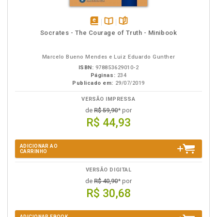
disponível
Disponível
páginas
Socrates - The Courage of Truth - Minibook
em
na
eBook
B.V.
Marcelo Bueno Mendes e Luiz Eduardo Gunther
ISBN:
978853629010-2
Páginas:
234
Publicado em:
29/07/2019
VERSÃO IMPRESSA
de
R$ 59,90
* por
R$ 44,93
ADICIONAR AO
CARRINHO
VERSÃO DIGITAL
de
R$ 40,90
* por
R$ 30,68
ADICIONAR EBOOK