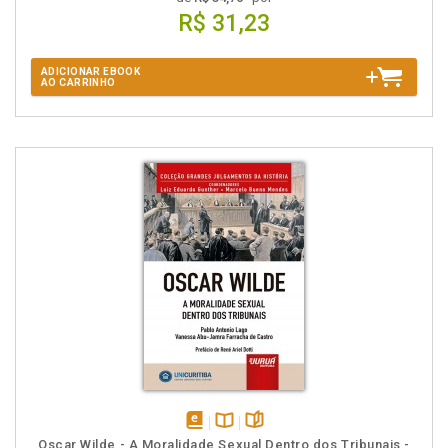
R$ 31,23
ADICIONAR EBOOK
AO CARRINHO
disponível
Disponível
páginas
Oscar Wilde - A Moralidade Sexual Dentro dos Tribunais -