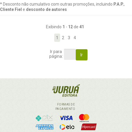
* Desconto não cumulativo com outras promoções, incluindo
P.A.P.
,
Cliente Fiel
e
desconto de autores
Exibindo
1
-
12
de
41
1
2
3
4
Ir para
Ir
página:
FORMAS DE
PAGAMENTO