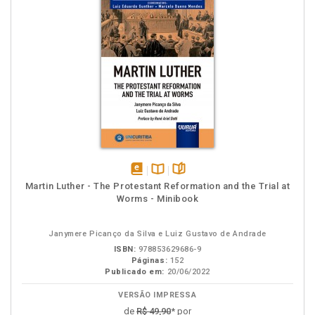
disponível
Disponível
páginas
Martin Luther - The Protestant Reformation and the Trial at
em
na
Worms - Minibook
eBook
B.V.
Janymere Picanço da Silva e Luiz Gustavo de Andrade
ISBN:
978853629686-9
Páginas:
152
Publicado em:
20/06/2022
VERSÃO IMPRESSA
de
R$ 49,90
* por