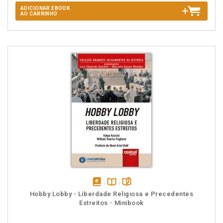
ADICIONAR EBOOK
AO CARRINHO
disponível
Disponível
páginas
Hobby Lobby - Liberdade Religiosa e Precedentes
em
na
Estreitos - Minibook
eBook
B.V.