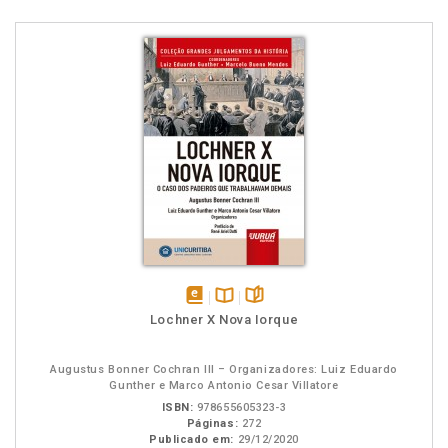
disponível
Disponível
páginas
Lochner X Nova Iorque
em
na
eBook
B.V.
Augustus Bonner Cochran III – Organizadores: Luiz Eduardo
Gunther e Marco Antonio Cesar Villatore
ISBN:
978655605323-3
Páginas:
272
Publicado em:
29/12/2020