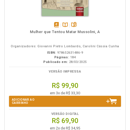
disponível
Disponível
páginas
Mulher que Tentou Matar Mussolini, A
em
na
eBook
B.V.
Organizadores: Giovanni Pietro Lombardo, Carolini Cássia Cunha
ISBN:
978652631486-9
Páginas:
184
Publicado em:
28/03/2025
VERSÃO IMPRESSA
R$ 99,90
em 3x de R$ 33,30
ADICIONAR AO
CARRINHO
VERSÃO DIGITAL
R$ 69,90
em 2x de R$ 34,95