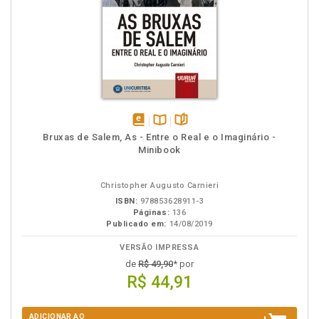
disponível
Disponível
páginas
Bruxas de Salem, As - Entre o Real e o Imaginário -
em
na
Minibook
eBook
B.V.
Christopher Augusto Carnieri
ISBN:
978853628911-3
Páginas:
136
Publicado em:
14/08/2019
VERSÃO IMPRESSA
de
R$ 49,90
* por
R$ 44,91
ADICIONAR AO