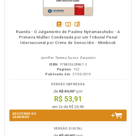
disponível
Disponível
páginas
Ruanda - O Julgamento de Pauline Nyiramasuhuko - A
em
na
Primeira Mulher Condenada por um Tribunal Penal
eBook
B.V.
Internacional por Crime de Genocídio - Minibook
Janiffer Tammy Gusso Zarpelon
ISBN:
978853628867-3
Páginas:
152
Publicado em:
27/05/2019
VERSÃO IMPRESSA
de
R$ 59,90
* por
R$ 53,91
em 2x de R$ 26,96
ADICIONAR AO
CARRINHO
VERSÃO DIGITAL
de
R$ 40,90
* por