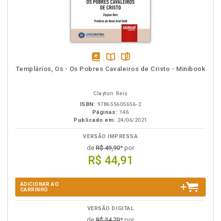
disponível
Disponível
páginas
Templários, Os - Os Pobres Cavaleiros de Cristo - Minibook
em
na
eBook
B.V.
Clayton Reis
ISBN:
978655605656-2
Páginas:
146
Publicado em:
24/06/2021
VERSÃO IMPRESSA
de
R$ 49,90
* por
R$ 44,91
ADICIONAR AO
CARRINHO
VERSÃO DIGITAL
de
R$ 34,70
* por