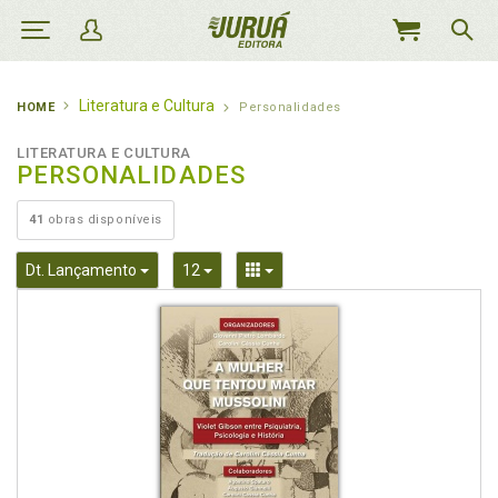
MEU
CARRINHO
Literatura e Cultura
HOME
Personalidades
LITERATURA E CULTURA
PERSONALIDADES
41
obras disponíveis
Toggle Dropdown
Toggle Dropdown
Toggle Dropdown
Dt. Lançamento
12