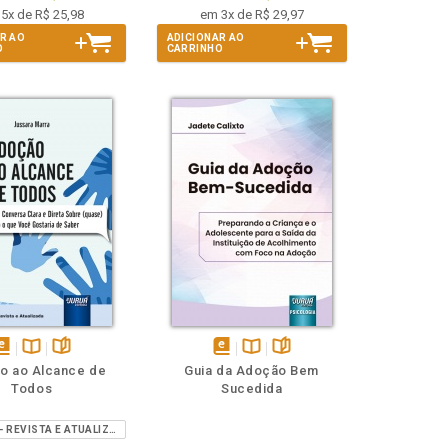
5x de R$ 25,98
em 3x de R$ 29,97
R AO
ADICIONAR AO
O
CARRINHO
isponível
Disponível
páginas
disponível
Disponível
páginas
o ao Alcance de
Guia da Adoção Bem
em
na
em
na
Todos
Sucedida
Book
B.V.
eBook
B.V.
2ª EDIÇÃO - REVISTA E ATUALIZADA