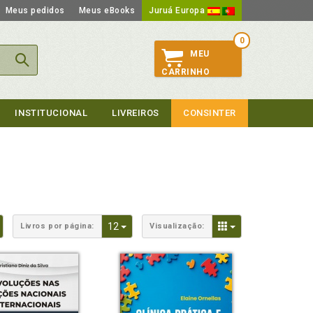
Meus pedidos
Meus eBooks
Juruá Europa
0
MEU
CARRINHO
INSTITUCIONAL
LIVREIROS
CONSINTER
Toggle Dropdown
Toggle Dropdown
Toggle Dropdown
12
Livros por página:
Visualização: