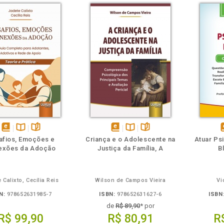
m
olheie
Também
Também
Folheie
disponível
Disponível
páginas
disponível
Disponível
páginas
d
afios, Emoções e
Criança e o Adolescente na
Atuar Psi
em
na
em
na
exões da Adoção
Justiça da Família, A
B
eBook
B.V.
eBook
B.V.
e
 Calixto, Cecília Reis
Wilson de Campos Vieira
Vi
N:
978652631985-7
ISBN:
978652631627-6
ISBN
de
R$ 89,90
* por
R$ 99,90
R$ 80,91
R