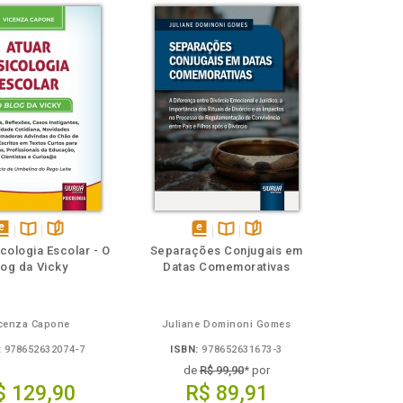
isponível
Disponível
páginas
disponível
Disponível
páginas
cologia Escolar - O
Separações Conjugais em
em
na
em
na
log da Vicky
Datas Comemorativas
Book
B.V.
eBook
B.V.
cenza Capone
Juliane Dominoni Gomes
:
978652632074-7
ISBN:
978652631673-3
de
R$ 99,90
* por
$ 129,90
R$ 89,91