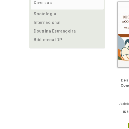
Diversos
Sociologia
Internacional
Doutrina Estrangeira
Biblioteca IDP
ém
Folheie
Também
Também
Folheie
Também
També
F
Des
Con
Jadete
ISB