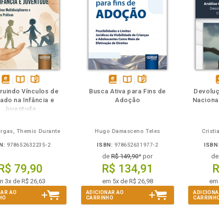
m
olheie
Também
Também
Folheie
disponível
Disponível
páginas
disponível
Disponível
páginas
d
ruindo Vínculos de
Busca Ativa para Fins de
Devolu
em
na
em
na
ado na Infância e
Adoção
Nacionai
eBook
B.V.
eBook
B.V.
e
Juventude
argas, Themis Durante
Hugo Damasceno Teles
Cristi
N:
978652632235-2
ISBN:
978652631977-2
ISBN
de
R$ 149,90
* por
d
R$ 79,90
R$ 134,91
R
m 3x de R$ 26,63
em 5x de R$ 26,98
em 
NAR AO
ADICIONAR AO
ADICIONA
HO
CARRINHO
CARRINH