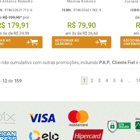
é Antonio Remedio
Monica Romeiro
Jussara
N:
978652631713-6
ISBN:
978652631783-9
ISBN
e
R$ 199,90
* por
d
R$ 179,91
R$ 79,90
R
m 6x de R$ 29,99
em 3x de R$ 26,63
em 
NAR AO
ADICIONAR AO
ADICIONA
HO
CARRINHO
CARRINH
 não cumulativo com outras promoções, incluindo
P.A.P.
,
Cliente Fiel
e
1
2
3
4
5
6
…
1
-
12
de
159