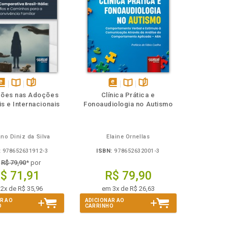
isponível
Disponível
páginas
disponível
Disponível
páginas
ções nas Adoções
Clínica Prática e
em
na
em
na
s e Internacionais
Fonoaudiologia no Autismo
Book
B.V.
eBook
B.V.
ano Diniz da Silva
Elaine Ornellas
:
978652631912-3
ISBN:
978652632001-3
e
R$ 79,90
* por
$ 71,91
R$ 79,90
2x de R$ 35,96
em 3x de R$ 26,63
R AO
ADICIONAR AO
O
CARRINHO