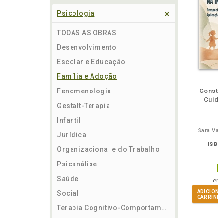
Psicologia
TODAS AS OBRAS
Desenvolvimento
Escolar e Educação
Família e Adoção
ém
Folheie
Também
Também
Folheie
Também
També
F
Fenomenologia
Const
Cuid
Gestalt-Terapia
Infantil
Sara V
Jurídica
ISB
Organizacional e do Trabalho
Psicanálise
Saúde
e
ADICIO
Social
CARRIN
Terapia Cognitivo-Comportamental