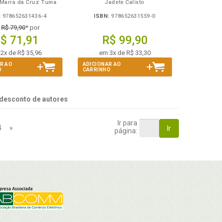
 Marra da Cruz Tuma
Jadete Calixto
:
978652631436-4
ISBN:
978652631559-0
e
R$ 79,90
* por
$ 71,91
R$ 99,90
2x de R$ 35,96
em 3x de R$ 33,30
R AO
ADICIONAR AO
O
CARRINHO
desconto de autores
Ir para
4
»
Ir
página: