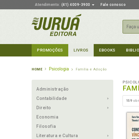
Atendimento:
(41) 4009-3900
Fale conosco
Busca
PROMOÇÕES
LIVROS
EBOOKS
BIBLI
Psicologia
HOME
Família e Adoção
PSICOL
FAM
Administração
Contabilidade
159
obr
Direito
Economia
Filosofia
Literatura e Cultura