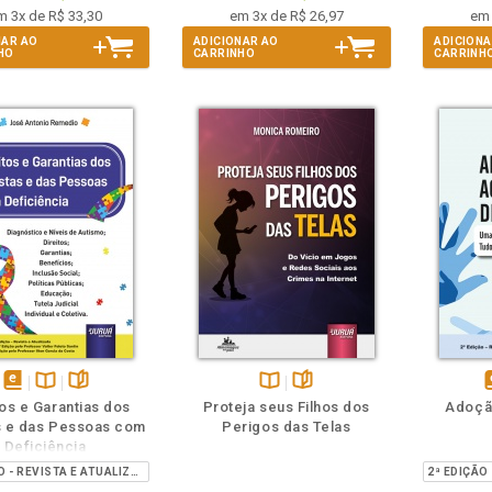
m 3x de R$ 33,30
em 3x de R$ 26,97
em 
NAR AO
ADICIONAR AO
ADICIONA
HO
CARRINHO
CARRINH
m
olheie
Também
Também
Folheie
disponível
Disponível
páginas
Disponível
páginas
d
tos e Garantias dos
Proteja seus Filhos dos
Adoçã
em
na
na
s e das Pessoas com
Perigos das Telas
eBook
B.V.
B.V.
e
Deficiência
3ª EDIÇÃO - REVISTA E ATUALIZADA