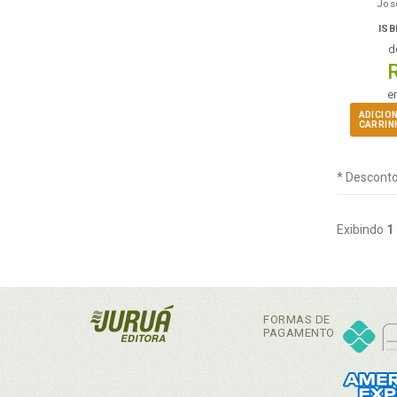
Jos
ISB
d
e
ADICIO
CARRIN
* Desconto
Exibindo
1
FORMAS DE
PAGAMENTO