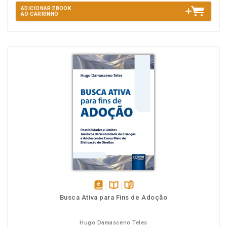
ADICIONAR EBOOK
AO CARRINHO
disponível
Disponível
páginas
Busca Ativa para Fins de Adoção
em
na
eBook
B.V.
Hugo Damasceno Teles