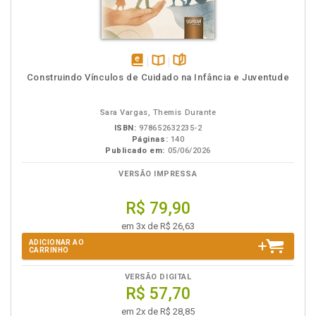
disponível
Disponível
páginas
Construindo Vínculos de Cuidado na Infância e Juventude
em
na
eBook
B.V.
Sara Vargas, Themis Durante
ISBN:
978652632235-2
Páginas:
140
Publicado em:
05/06/2026
VERSÃO IMPRESSA
R$ 79,90
em 3x de R$ 26,63
ADICIONAR AO
CARRINHO
VERSÃO DIGITAL
R$ 57,70
em 2x de R$ 28,85