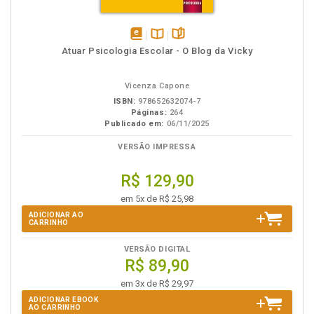
disponível
Disponível
páginas
Atuar Psicologia Escolar - O Blog da Vicky
em
na
eBook
B.V.
Vicenza Capone
ISBN:
978652632074-7
Páginas:
264
Publicado em:
06/11/2025
VERSÃO IMPRESSA
R$ 129,90
em 5x de R$ 25,98
ADICIONAR AO
CARRINHO
VERSÃO DIGITAL
R$ 89,90
em 3x de R$ 29,97
ADICIONAR EBOOK
AO CARRINHO