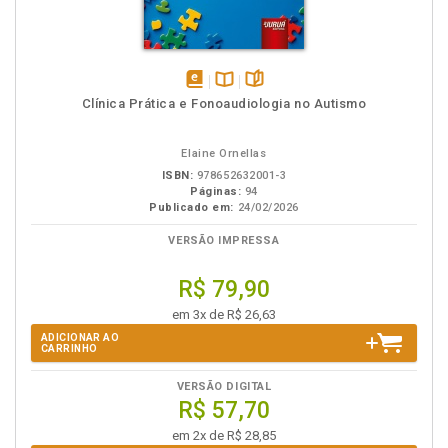
disponível
Disponível
páginas
Clínica Prática e Fonoaudiologia no Autismo
em
na
eBook
B.V.
Elaine Ornellas
ISBN:
978652632001-3
Páginas:
94
Publicado em:
24/02/2026
VERSÃO IMPRESSA
R$ 79,90
em 3x de R$ 26,63
ADICIONAR AO
CARRINHO
VERSÃO DIGITAL
R$ 57,70
em 2x de R$ 28,85