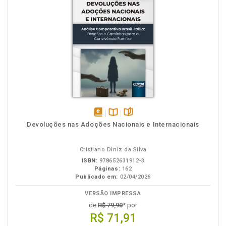
disponível
Disponível
páginas
Devoluções nas Adoções Nacionais e Internacionais
em
na
eBook
B.V.
Cristiano Diniz da Silva
ISBN:
978652631912-3
Páginas:
162
Publicado em:
02/04/2026
VERSÃO IMPRESSA
de
R$ 79,90
* por
R$ 71,91