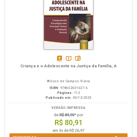
disponível
Disponível
páginas
Criança e o Adolescente na Justiça da Família, A
em
na
eBook
B.V.
Wilson de Campos Vieira
ISBN:
978652631627-6
Páginas:
112
Publicado em:
05/12/2025
VERSÃO IMPRESSA
de
R$ 89,90
* por
R$ 80,91
em 3x de R$ 26,97