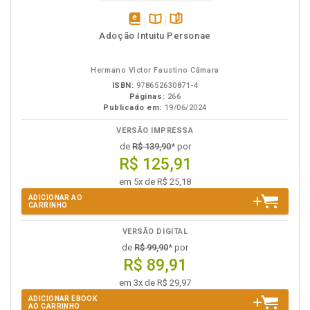
disponível
Disponível
páginas
Adoção Intuitu Personae
em
na
eBook
B.V.
Hermano Victor Faustino Câmara
ISBN:
978652630871-4
Páginas:
266
Publicado em:
19/06/2024
VERSÃO IMPRESSA
de
R$ 139,90
* por
R$ 125,91
em 5x de R$ 25,18
ADICIONAR AO
CARRINHO
VERSÃO DIGITAL
de
R$ 99,90
* por
R$ 89,91
em 3x de R$ 29,97
ADICIONAR EBOOK
AO CARRINHO