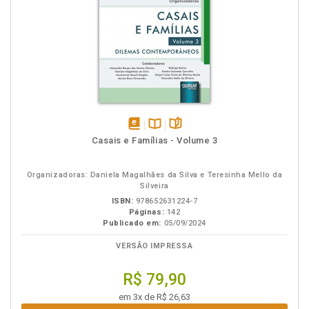
disponível
Disponível
páginas
Casais e Famílias - Volume 3
em
na
eBook
B.V.
Organizadoras: Daniela Magalhães da Silva e Teresinha Mello da
Silveira
ISBN:
978652631224-7
Páginas:
142
Publicado em:
05/09/2024
VERSÃO IMPRESSA
R$ 79,90
em 3x de R$ 26,63