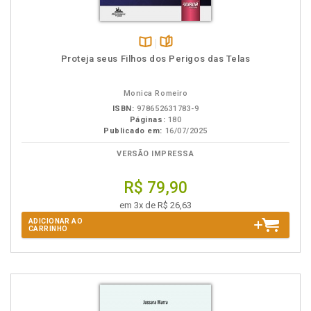
Disponível
páginas
Proteja seus Filhos dos Perigos das Telas
na
B.V.
Monica Romeiro
ISBN:
978652631783-9
Páginas:
180
Publicado em:
16/07/2025
VERSÃO IMPRESSA
R$ 79,90
em 3x de R$ 26,63
ADICIONAR AO
CARRINHO