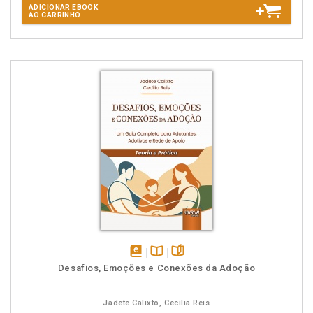
ADICIONAR EBOOK
AO CARRINHO
disponível
Disponível
páginas
Desafios, Emoções e Conexões da Adoção
em
na
eBook
B.V.
Jadete Calixto, Cecília Reis