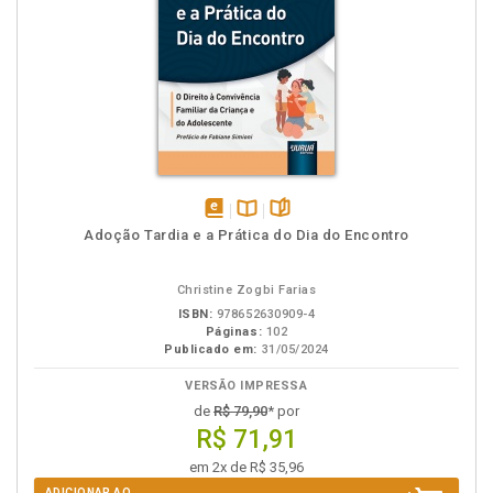
disponível
Disponível
páginas
Adoção Tardia e a Prática do Dia do Encontro
em
na
eBook
B.V.
Christine Zogbi Farias
ISBN:
978652630909-4
Páginas:
102
Publicado em:
31/05/2024
VERSÃO IMPRESSA
de
R$ 79,90
* por
R$ 71,91
em 2x de R$ 35,96
ADICIONAR AO