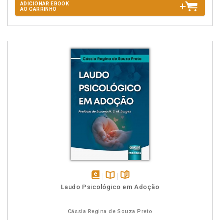
ADICIONAR EBOOK
AO CARRINHO
disponível
Disponível
páginas
Laudo Psicológico em Adoção
em
na
eBook
B.V.
Cássia Regina de Souza Preto