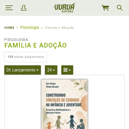
MEU
CARRINHO
Psicologia
HOME
Família e Adoção
PSICOLOGIA
FAMÍLIA E ADOÇÃO
159
obras disponíveis
Toggle Dropdown
Toggle Dropdown
Toggle Dropdown
Dt. Lançamento
24