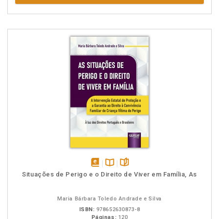
disponível
Disponível
páginas
Situações de Perigo e o Direito de Viver em Família, As
em
na
eBook
B.V.
Maria Bárbara Toledo Andrade e Silva
ISBN:
978652630873-8
Páginas:
120