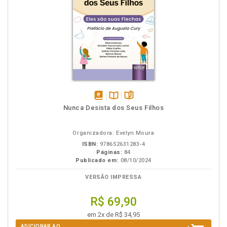
disponível
Disponível
páginas
Nunca Desista dos Seus Filhos
em
na
eBook
B.V.
Organizadora: Evelyn Moura
ISBN:
978652631283-4
Páginas:
84
Publicado em:
08/10/2024
VERSÃO IMPRESSA
R$ 69,90
em 2x de R$ 34,95
ADICIONAR AO