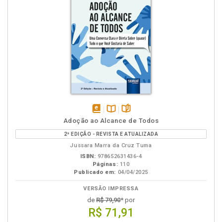
disponível
Disponível
páginas
Adoção ao Alcance de Todos
em
na
2ª EDIÇÃO - REVISTA E ATUALIZADA
eBook
B.V.
Jussara Marra da Cruz Tuma
ISBN:
978652631436-4
Páginas:
110
Publicado em:
04/04/2025
VERSÃO IMPRESSA
de
R$ 79,90
* por
R$ 71,91