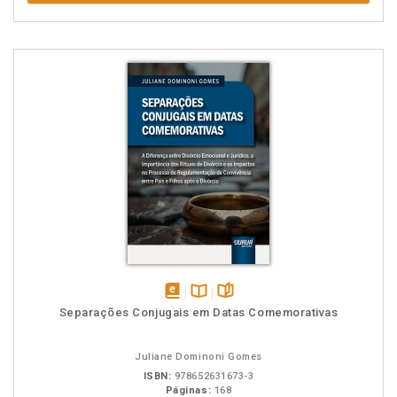
disponível
Disponível
páginas
Separações Conjugais em Datas Comemorativas
em
na
eBook
B.V.
Juliane Dominoni Gomes
ISBN:
978652631673-3
Páginas:
168