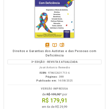
disponível
Disponível
páginas
Direitos e Garantias dos Autistas e das Pessoas com
em
na
Deficiência
eBook
B.V.
3ª EDIÇÃO - REVISTA E ATUALIZADA
José Antonio Remedio
ISBN:
978652631713-6
Páginas:
388
Publicado em:
14/08/2025
VERSÃO IMPRESSA
de
R$ 199,90
* por
R$ 179,91
em 6x de R$ 29,99