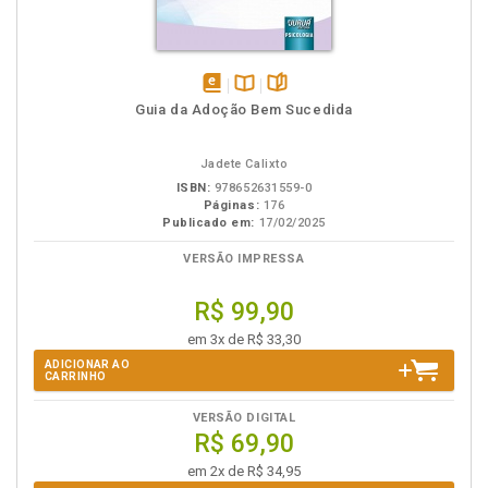
disponível
Disponível
páginas
Guia da Adoção Bem Sucedida
em
na
eBook
B.V.
Jadete Calixto
ISBN:
978652631559-0
Páginas:
176
Publicado em:
17/02/2025
VERSÃO IMPRESSA
R$ 99,90
em 3x de R$ 33,30
ADICIONAR AO
CARRINHO
VERSÃO DIGITAL
R$ 69,90
em 2x de R$ 34,95