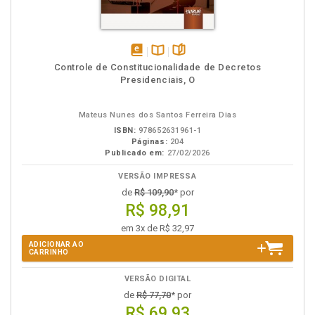
disponível
Disponível
páginas
Controle de Constitucionalidade de Decretos
em
na
Presidenciais, O
eBook
B.V.
Mateus Nunes dos Santos Ferreira Dias
ISBN:
978652631961-1
Páginas:
204
Publicado em:
27/02/2026
VERSÃO IMPRESSA
de
R$ 109,90
* por
R$ 98,91
em 3x de R$ 32,97
ADICIONAR AO
CARRINHO
VERSÃO DIGITAL
de
R$ 77,70
* por
R$ 69,93