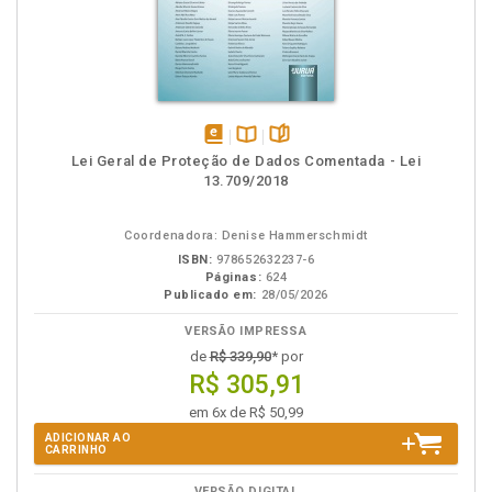
disponível
Disponível
páginas
Lei Geral de Proteção de Dados Comentada - Lei
em
na
13.709/2018
eBook
B.V.
Coordenadora: Denise Hammerschmidt
ISBN:
978652632237-6
Páginas:
624
Publicado em:
28/05/2026
VERSÃO IMPRESSA
de
R$ 339,90
* por
R$ 305,91
em 6x de R$ 50,99
ADICIONAR AO
CARRINHO
VERSÃO DIGITAL