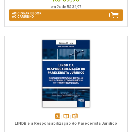
em 2x de R$ 34,97
ADICIONAR EBOOK
AO CARRINHO
disponível
Disponível
páginas
LINDB e a Responsabilização do Parecerista Jurídico
em
na