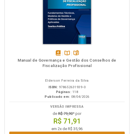
disponível
Disponível
páginas
Manual de Governança e Gestão dos Conselhos de
em
na
Fiscalização Profissional
eBook
B.V.
Elderson Ferreira da Silva
ISBN:
978652631939-0
Páginas:
118
Publicado em:
08/04/2026
VERSÃO IMPRESSA
de
R$ 79,90
* por
R$ 71,91
em 2x de R$ 35,96