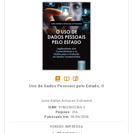
disponível
Disponível
páginas
Uso de Dados Pessoais pelo Estado, O
em
na
eBook
B.V.
Julie Katlyn Antunes Schramm
ISBN:
978652632264-2
Páginas:
256
Publicado em:
03/06/2026
VERSÃO IMPRESSA