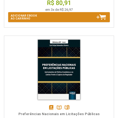
R$ 80,91
em 3x de R$ 26,97
ADICIONAR EBOOK
AO CARRINHO
disponível
Disponível
páginas
Preferências Nacionais em Licitações Públicas