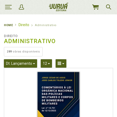
MEU
CARRINHO
Direito
HOME
Administrativo
DIREITO
ADMINISTRATIVO
289
obras disponíveis
Toggle Dropdown
Toggle Dropdown
Toggle Dropdown
Dt. Lançamento
12