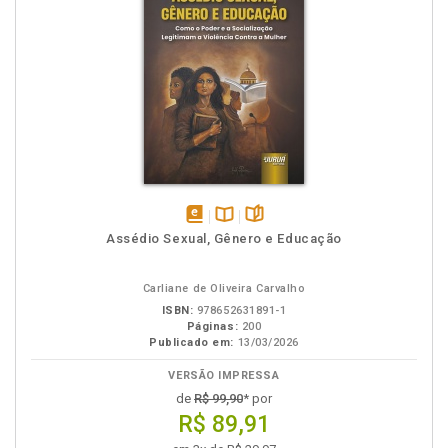
disponível
Disponível
páginas
Assédio Sexual, Gênero e Educação
em
na
eBook
B.V.
Carliane de Oliveira Carvalho
ISBN:
978652631891-1
Páginas:
200
Publicado em:
13/03/2026
VERSÃO IMPRESSA
de
R$ 99,90
* por
R$ 89,91