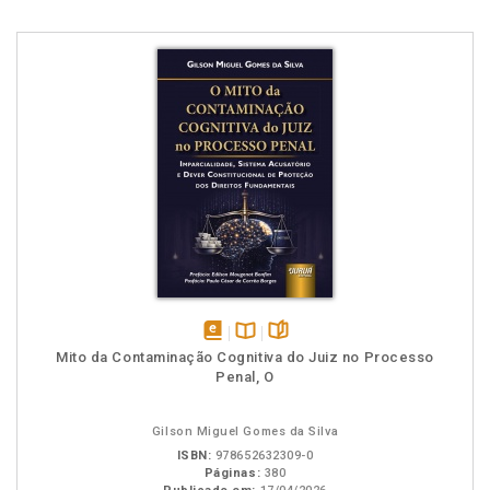
disponível
Disponível
páginas
Mito da Contaminação Cognitiva do Juiz no Processo
em
na
Penal, O
eBook
B.V.
Gilson Miguel Gomes da Silva
ISBN:
978652632309-0
Páginas:
380