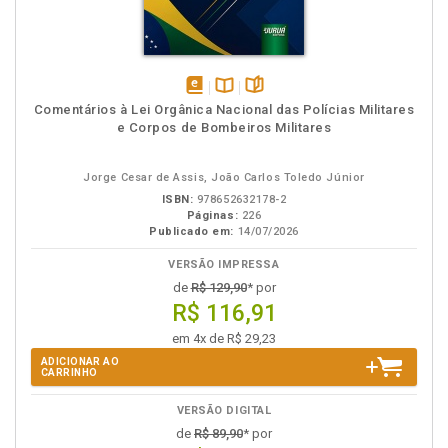
disponível
Disponível
páginas
Comentários à Lei Orgânica Nacional das Polícias Militares
em
na
e Corpos de Bombeiros Militares
eBook
B.V.
Jorge Cesar de Assis, João Carlos Toledo Júnior
ISBN:
978652632178-2
Páginas:
226
Publicado em:
14/07/2026
VERSÃO IMPRESSA
de
R$ 129,90
* por
R$ 116,91
em 4x de R$ 29,23
ADICIONAR AO
CARRINHO
VERSÃO DIGITAL
de
R$ 89,90
* por