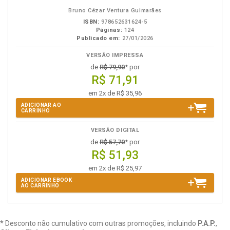
eBook
B.V.
Bruno Cézar Ventura Guimarães
ISBN:
978652631624-5
Páginas:
124
Publicado em:
27/01/2026
VERSÃO IMPRESSA
de
R$ 79,90
* por
R$ 71,91
em 2x de R$ 35,96
ADICIONAR AO
CARRINHO
VERSÃO DIGITAL
de
R$ 57,70
* por
R$ 51,93
em 2x de R$ 25,97
ADICIONAR EBOOK
AO CARRINHO
* Desconto não cumulativo com outras promoções, incluindo
P.A.P.
,