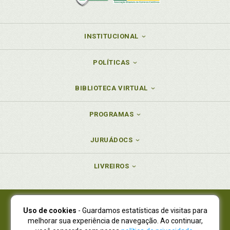
INSTITUCIONAL
POLÍTICAS
BIBLIOTECA VIRTUAL
PROGRAMAS
JURUÁDOCS
LIVREIROS
Uso de cookies
- Guardamos estatísticas de visitas para
Juruá Editora Ltda., CNPJ 77.535.508/0001-19
melhorar sua experiência de navegação. Ao continuar,
Juruá Informática Ltda., CNPJ 01.701.561/0001-80