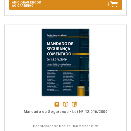
ADICIONAR EBOOK
AO CARRINHO
disponível
Disponível
páginas
Mandado de Segurança - Lei Nº 12.016/2009
em
na
eBook
B.V.
Coordenadora: Denise Hammerschmidt