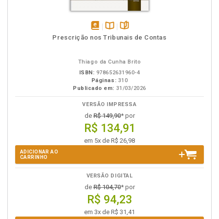
disponível
Disponível
páginas
Prescrição nos Tribunais de Contas
em
na
eBook
B.V.
Thiago da Cunha Brito
ISBN:
978652631960-4
Páginas:
310
Publicado em:
31/03/2026
VERSÃO IMPRESSA
de
R$ 149,90
* por
R$ 134,91
em 5x de R$ 26,98
ADICIONAR AO
CARRINHO
VERSÃO DIGITAL
de
R$ 104,70
* por
R$ 94,23
em 3x de R$ 31,41