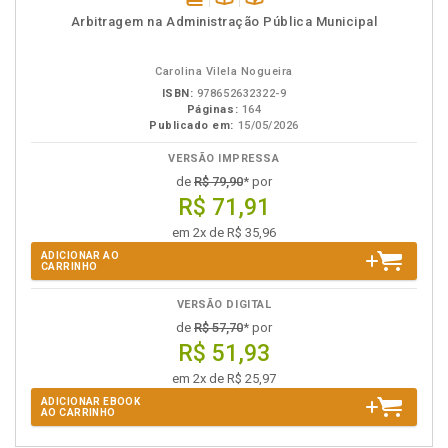
disponível
Disponível
páginas
Arbitragem na Administração Pública Municipal
em
na
eBook
B.V.
Carolina Vilela Nogueira
ISBN:
978652632322-9
Páginas:
164
Publicado em:
15/05/2026
VERSÃO IMPRESSA
de
R$ 79,90
* por
R$ 71,91
em 2x de R$ 35,96
ADICIONAR AO
CARRINHO
VERSÃO DIGITAL
de
R$ 57,70
* por
R$ 51,93
em 2x de R$ 25,97
ADICIONAR EBOOK
AO CARRINHO