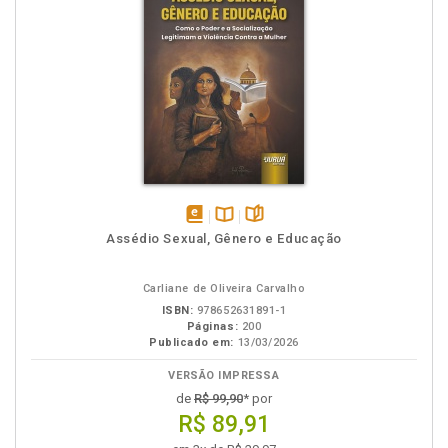
disponível
Disponível
páginas
Assédio Sexual, Gênero e Educação
em
na
eBook
B.V.
Carliane de Oliveira Carvalho
ISBN:
978652631891-1
Páginas:
200
Publicado em:
13/03/2026
VERSÃO IMPRESSA
de
R$ 99,90
* por
R$ 89,91