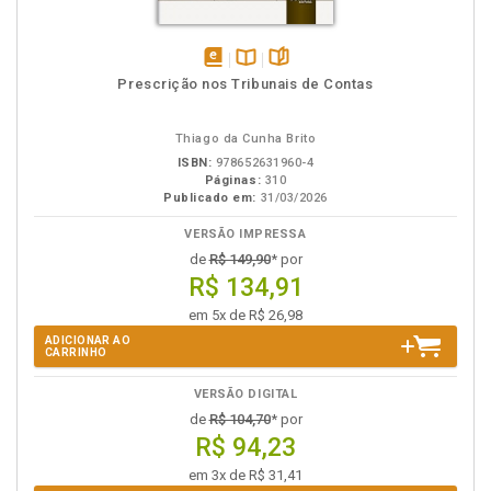
disponível
Disponível
páginas
Prescrição nos Tribunais de Contas
em
na
eBook
B.V.
Thiago da Cunha Brito
ISBN:
978652631960-4
Páginas:
310
Publicado em:
31/03/2026
VERSÃO IMPRESSA
de
R$ 149,90
* por
R$ 134,91
em 5x de R$ 26,98
ADICIONAR AO
CARRINHO
VERSÃO DIGITAL
de
R$ 104,70
* por
R$ 94,23
em 3x de R$ 31,41