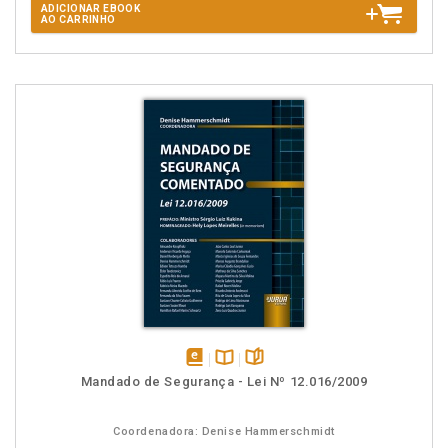
ADICIONAR EBOOK
AO CARRINHO
disponível
Disponível
páginas
Mandado de Segurança - Lei Nº 12.016/2009
em
na
eBook
B.V.
Coordenadora: Denise Hammerschmidt