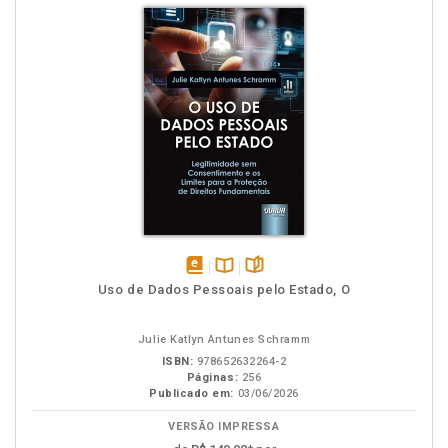
disponível
Disponível
páginas
Uso de Dados Pessoais pelo Estado, O
em
na
eBook
B.V.
Julie Katlyn Antunes Schramm
ISBN:
978652632264-2
Páginas:
256
Publicado em:
03/06/2026
VERSÃO IMPRESSA