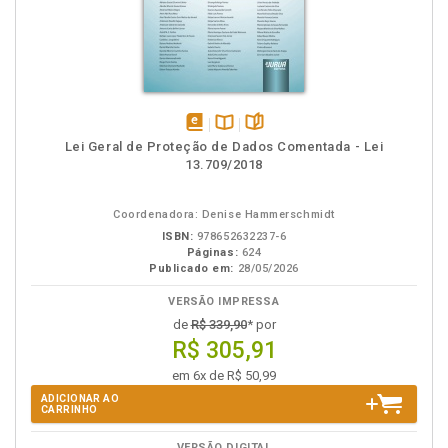
disponível
Disponível
páginas
Lei Geral de Proteção de Dados Comentada - Lei
em
na
13.709/2018
eBook
B.V.
Coordenadora: Denise Hammerschmidt
ISBN:
978652632237-6
Páginas:
624
Publicado em:
28/05/2026
VERSÃO IMPRESSA
de
R$ 339,90
* por
R$ 305,91
em 6x de R$ 50,99
ADICIONAR AO
CARRINHO
VERSÃO DIGITAL