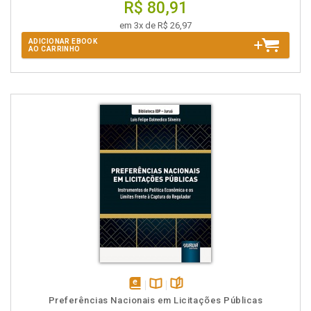
R$ 80,91
em 3x de R$ 26,97
ADICIONAR EBOOK
AO CARRINHO
disponível
Disponível
páginas
Preferências Nacionais em Licitações Públicas