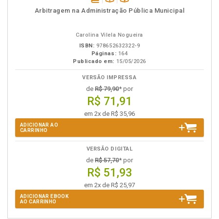
disponível
Disponível
páginas
Arbitragem na Administração Pública Municipal
em
na
eBook
B.V.
Carolina Vilela Nogueira
ISBN:
978652632322-9
Páginas:
164
Publicado em:
15/05/2026
VERSÃO IMPRESSA
de
R$ 79,90
* por
R$ 71,91
em 2x de R$ 35,96
ADICIONAR AO
CARRINHO
VERSÃO DIGITAL
de
R$ 57,70
* por
R$ 51,93
em 2x de R$ 25,97
ADICIONAR EBOOK
AO CARRINHO