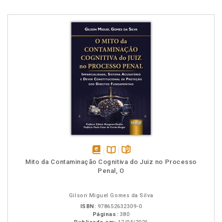
disponível
Disponível
páginas
Mito da Contaminação Cognitiva do Juiz no Processo
em
na
Penal, O
eBook
B.V.
Gilson Miguel Gomes da Silva
ISBN:
978652632309-0
Páginas:
380