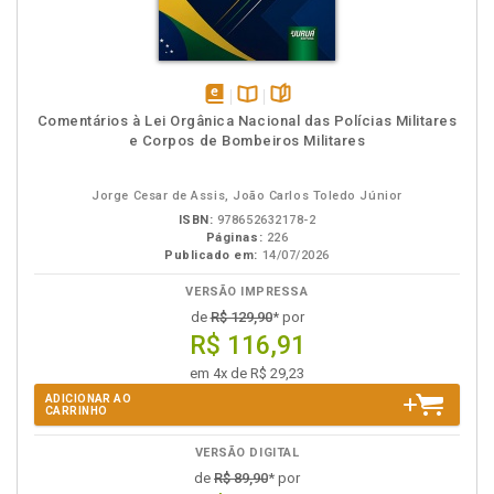
disponível
Disponível
páginas
Comentários à Lei Orgânica Nacional das Polícias Militares
em
na
e Corpos de Bombeiros Militares
eBook
B.V.
Jorge Cesar de Assis, João Carlos Toledo Júnior
ISBN:
978652632178-2
Páginas:
226
Publicado em:
14/07/2026
VERSÃO IMPRESSA
de
R$ 129,90
* por
R$ 116,91
em 4x de R$ 29,23
ADICIONAR AO
CARRINHO
VERSÃO DIGITAL
de
R$ 89,90
* por