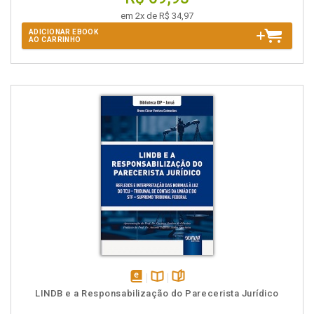
em 2x de R$ 34,97
ADICIONAR EBOOK
AO CARRINHO
disponível
Disponível
páginas
LINDB e a Responsabilização do Parecerista Jurídico
em
na