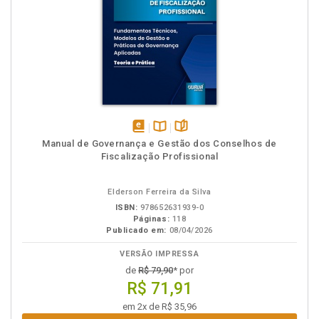
disponível
Disponível
páginas
Manual de Governança e Gestão dos Conselhos de
em
na
Fiscalização Profissional
eBook
B.V.
Elderson Ferreira da Silva
ISBN:
978652631939-0
Páginas:
118
Publicado em:
08/04/2026
VERSÃO IMPRESSA
de
R$ 79,90
* por
R$ 71,91
em 2x de R$ 35,96