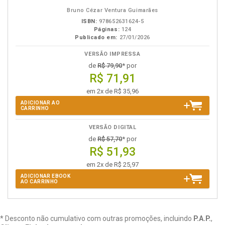
eBook
B.V.
Bruno Cézar Ventura Guimarães
ISBN:
978652631624-5
Páginas:
124
Publicado em:
27/01/2026
VERSÃO IMPRESSA
de
R$ 79,90
* por
R$ 71,91
em 2x de R$ 35,96
ADICIONAR AO
CARRINHO
VERSÃO DIGITAL
de
R$ 57,70
* por
R$ 51,93
em 2x de R$ 25,97
ADICIONAR EBOOK
AO CARRINHO
* Desconto não cumulativo com outras promoções, incluindo
P.A.P.
,