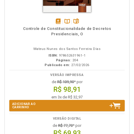
disponível
Disponível
páginas
Controle de Constitucionalidade de Decretos
em
na
Presidenciais, O
eBook
B.V.
Mateus Nunes dos Santos Ferreira Dias
ISBN:
978652631961-1
Páginas:
204
Publicado em:
27/02/2026
VERSÃO IMPRESSA
de
R$ 109,90
* por
R$ 98,91
em 3x de R$ 32,97
ADICIONAR AO
CARRINHO
VERSÃO DIGITAL
de
R$ 77,70
* por
R$ 69,93