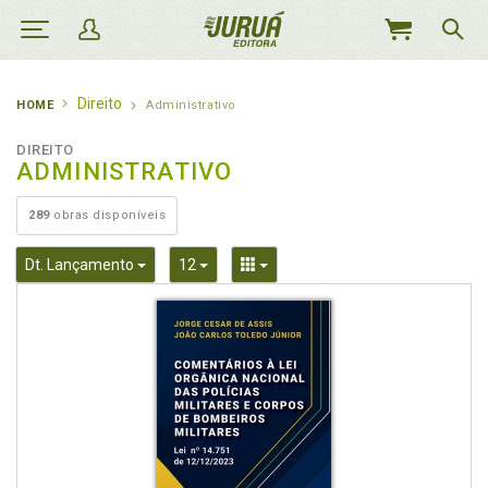
MEU
CARRINHO
Direito
HOME
Administrativo
DIREITO
ADMINISTRATIVO
289
obras disponíveis
Toggle Dropdown
Toggle Dropdown
Toggle Dropdown
Dt. Lançamento
12