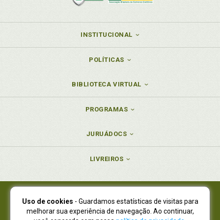
INSTITUCIONAL
POLÍTICAS
BIBLIOTECA VIRTUAL
PROGRAMAS
JURUÁDOCS
LIVREIROS
Uso de cookies
- Guardamos estatísticas de visitas para
Juruá Editora Ltda., CNPJ 77.535.508/0001-19
melhorar sua experiência de navegação. Ao continuar,
Juruá Informática Ltda., CNPJ 01.701.561/0001-80